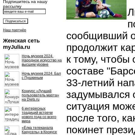
Подпишитесь на нашу
рассылку
Л
п
Наш партнёр
сообщивший о 
Женская сеть
продолжит кар
myJulia.ru
к тому, чтобы 
Ночь музеев 2024.
Народное искусство на
высшем уровне
составе "Барс
Ночь музеев 2024. Бал
с Пушкиным
33-летний на
задумывался о
Конкурс «Лучший
пользователь марта»
на Diets.ru
ситуация мож
6 интересных
традиций встречи
после того, ка
нового года со всего
мира
покинет прези
«Ёлка телеканала
Карусель» в Крокусе