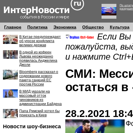
По штату
разруши
Главное
Политика
Экономика
Общество
Культура
Если Вы
В Китае предупреждают
об угрозе конфликта
пожалуйста, вы
великих держав
В одной из кофеен
и нажмите Ctrl+
Львова неожиданно
появилась Анджелина
Джоли
СМИ: Месс
Bloomberg рассказал о
содержании нового
пакета санкций ЕС
остаться в
против России
В МИД указали на
массовый отток
чиновников из
администрации Байдена
28.2.2021 18:
Папа Римский хотел бы
приехать в Киев
Фо
Новости шоу-бизнеса