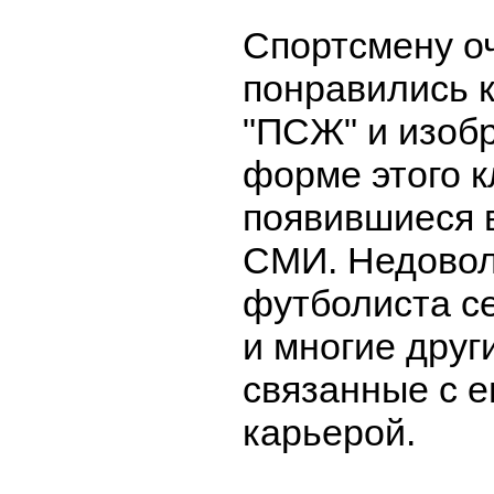
Спортсмену о
понравились 
"ПСЖ" и изоб
форме этого к
появившиеся 
СМИ. Недовол
футболиста с
и многие друг
связанные с е
карьерой.