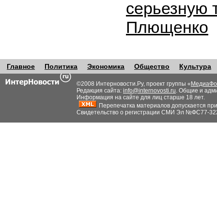
серьезную 
Плющенко
Главное
Политика
Экономика
Общество
Культура
©2008 Интерновости.Ру, проект группы «
МедиаФо
Редакция сайта:
info@internovosti.ru
. Общие и адм
Информация на сайте для лиц старше 18 лет.
Перепечатка материалов допускается при н
Свидетельство о регистрации СМИ Эл №ФС77-32