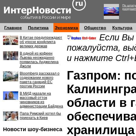
По штату
разруши
Главное
Политика
Экономика
Общество
Культура
Если Вы
В Китае предупреждают
об угрозе конфликта
пожалуйста, вы
великих держав
В одной из кофеен
и нажмите Ctrl+
Львова неожиданно
появилась Анджелина
Джоли
Газпром: п
Bloomberg рассказал о
содержании нового
пакета санкций ЕС
Калинингр
против России
В МИД указали на
массовый отток
области в г
чиновников из
администрации Байдена
обеспечив
Папа Римский хотел бы
приехать в Киев
хранилища
Новости шоу-бизнеса