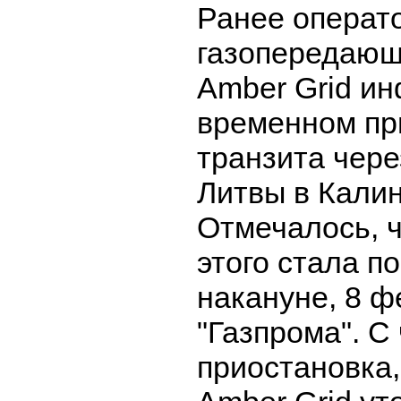
Ранее операт
газопередающ
Amber Grid и
временном пр
транзита чер
Литвы в Калин
Отмечалось, 
этого стала п
накануне, 8 ф
"Газпрома". С
приостановка,