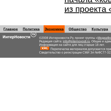
из проекта
Главное
Политика
Экономика
Общество
Культура
©2008 Интерновости.Ру, проект группы «
МедиаФо
Редакция сайта:
info@internovosti.ru
. Общие и адм
Информация на сайте для лиц старше 18 лет.
Перепечатка материалов допускается при н
Свидетельство о регистрации СМИ Эл №ФС77-32