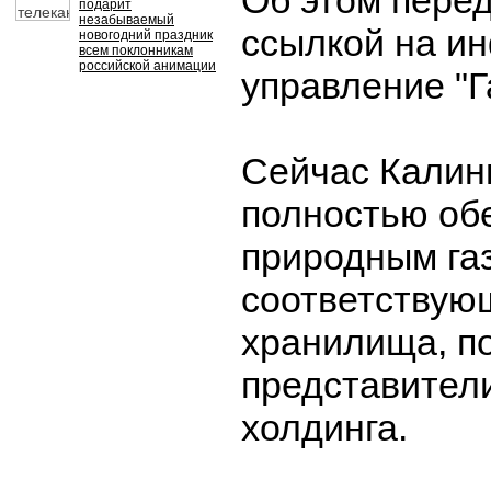
Об этом пере
подарит
незабываемый
ссылкой на и
новогодний праздник
всем поклонникам
российской анимации
управление "Г
Сейчас Калин
полностью об
природным газ
соответствую
хранилища, п
представители
холдинга.