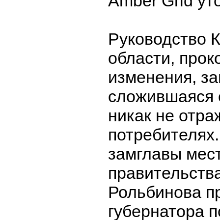
Amber Grid ут
Руководство 
области, про
изменения, за
сложившаяся 
никак не отра
потребителях.
замглавы мес
правительств
Рольбинова п
губернатора п