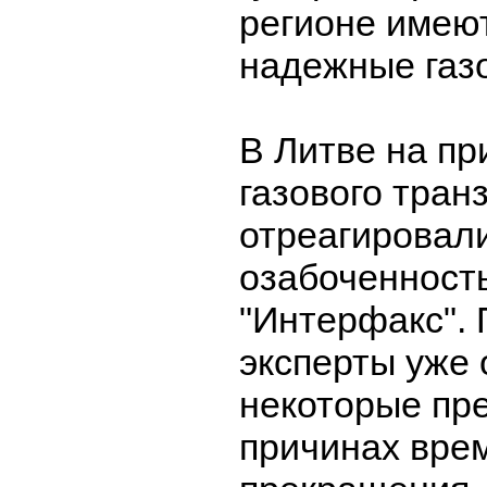
регионе имею
надежные газ
В Литве на пр
газового тран
отреагировали
озабоченност
"Интерфакс". 
эксперты уже 
некоторые пр
причинах вре