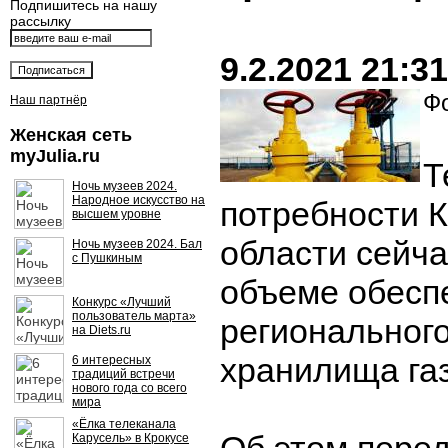
Подпишитесь на нашу
рассылку
9.2.2021 21:31
Фо
Наш партнёр
Женская сеть
myJulia.ru
Т
Ночь музеев 2024.
Народное искусство на
потребности 
высшем уровне
области сейча
Ночь музеев 2024. Бал
с Пушкиным
объеме обесп
Конкурс «Лучший
пользователь марта»
региональног
на Diets.ru
хранилища газ
6 интересных
традиций встречи
нового года со всего
мира
«Ёлка телеканала
Карусель» в Крокусе