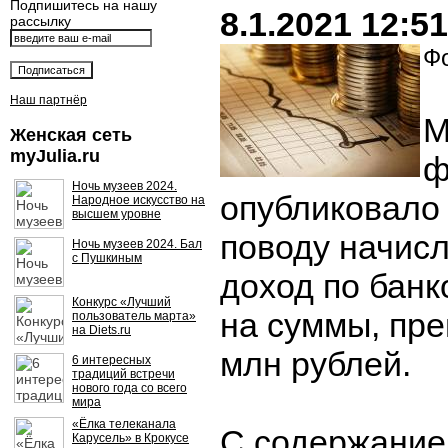
Подпишитесь на нашу
8.1.2021 12:51
рассылку
Фо
Наш партнёр
М
Женская сеть
myJulia.ru
ф
Ночь музеев 2024.
опубликовало
Народное искусство на
высшем уровне
поводу начисл
Ночь музеев 2024. Бал
с Пушкиным
доход по бан
Конкурс «Лучший
на суммы, пр
пользователь марта»
на Diets.ru
млн рублей.
6 интересных
традиций встречи
нового года со всего
мира
«Ёлка телеканала
С содержание
Карусель» в Крокусе