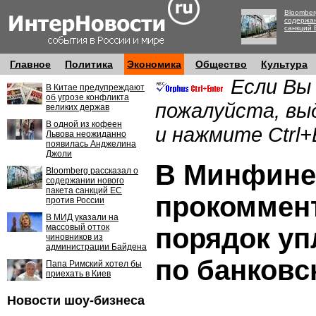
Bloomber
содержан
санкций 
Главное
Политика
Экономика
Общество
Культура
Если Вы
В Китае предупреждают
об угрозе конфликта
пожалуйста, вы
великих держав
В одной из кофеен
и нажмите Ctrl+
Львова неожиданно
появилась Анджелина
Джоли
В Минфине
Bloomberg рассказал о
содержании нового
пакета санкций ЕС
прокоммен
против России
В МИД указали на
массовый отток
порядок уп
чиновников из
администрации Байдена
по банковс
Папа Римский хотел бы
приехать в Киев
Новости шоу-бизнеса