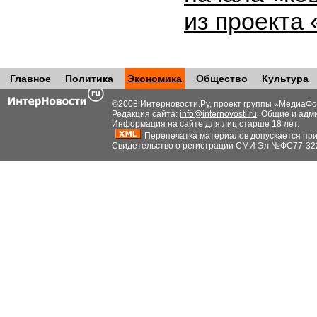
из проекта
Главное
Политика
Экономика
Общество
Культура
©2008 Интерновости.Ру, проект группы «
МедиаФо
Редакция сайта:
info@internovosti.ru
. Общие и адм
Информация на сайте для лиц старше 18 лет.
Перепечатка материалов допускается при н
Свидетельство о регистрации СМИ Эл №ФС77-32