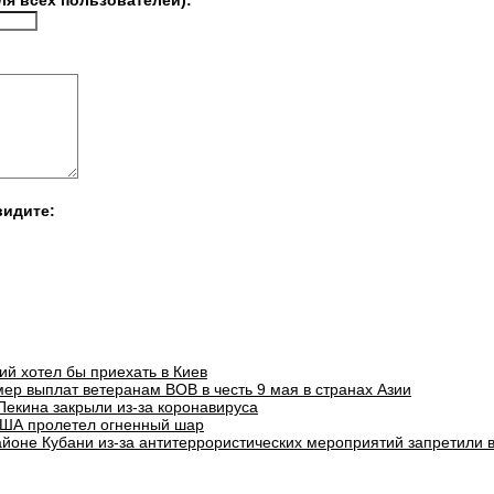
ля всех пользователей):
видите:
ий хотел бы приехать в Киев
ер выплат ветеранам ВОВ в честь 9 мая в странах Азии
Пекина закрыли из-за коронавируса
ША пролетел огненный шар
айоне Кубани из-за антитеррористических мероприятий запретили 