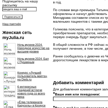
Подпишитесь на нашу
в год.
рассылку
По словам вице-премьера Татьяны
оформлены и начнут действовать
Минздрава составили список из т
маленьких пациентов с такими ди
Наш партнёр
Голикова пояснила, что в категор
Женская сеть
приобретение препаратов, необхо
первую очередь будут закупатьс
myJulia.ru
В общей сложности в РФ сейчас н
Ночь музеев 2024.
Народное искусство на
получают лечение, в том числе, д
высшем уровне
Ранее сообщалось о девочке из Ч
Ночь музеев 2024. Бал
дорогостоящим лекарством в мире
с Пушкиным
Конкурс «Лучший
пользователь марта»
на Diets.ru
Добавить комментарий
6 интересных
Для добавления комментария зап
традиций встречи
*
нового года со всего
Ваше имя или псевдоним:
мира
«Ёлка телеканала
Карусель» в Крокусе
*