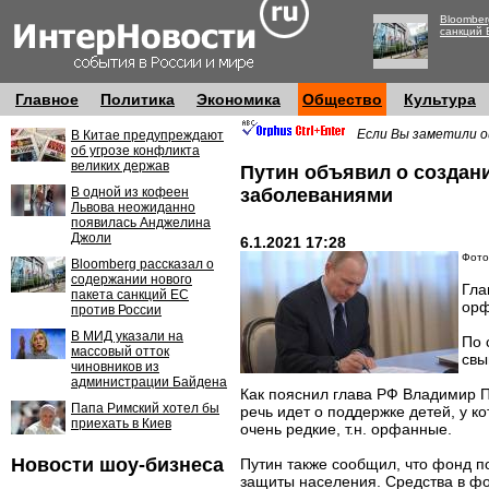
Bloomber
санкций 
Главное
Политика
Экономика
Общество
Культура
Если Вы заметили о
В Китае предупреждают
об угрозе конфликта
великих держав
Путин объявил о создан
В одной из кофеен
заболеваниями
Львова неожиданно
появилась Анджелина
Джоли
6.1.2021 17:28
Фото:
Bloomberg рассказал о
содержании нового
Гла
пакета санкций ЕС
орф
против России
В МИД указали на
По 
массовый отток
свы
чиновников из
администрации Байдена
Как пояснил глава РФ Владимир Пу
Папа Римский хотел бы
речь идет о поддержке детей, у 
приехать в Киев
очень редкие, т.н. орфанные.
Новости шоу-бизнеса
Путин также сообщил, что фонд п
защиты населения. Средства в фо