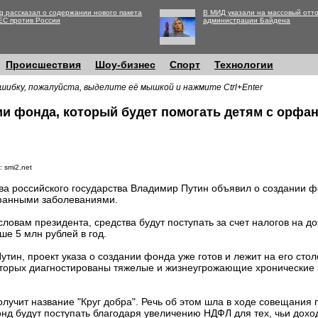
g рассказал о содержании нового пакета
В МИД указали на массовый отто
ЕС против России
администрации Байдена
Происшествия
Шоу-бизнес
Спорт
Технологии
шибку, пожалуйста, выделите её мышкой и нажмите Ctrl+Enter
ии фонда, который будет помогать детям с орф
 smi2.net
ва российского государства Владимир Путин объявил о создании 
анными заболеваниями.
словам президента, средства будут поступать за счет налогов на д
ше 5 млн рублей в год.
тин, проект указа о создании фонда уже готов и лежит на его стол
которых диагностированы тяжелые и жизнеугрожающие хронические
олучит название "Круг добра". Речь об этом шла в ходе совещания
нд будут поступать благодаря увеличению НДФЛ для тех, чьи дох