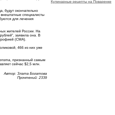
Кулинарные рецепты на Поваренке
а, будут окончательно
ы внештатные специалисты
ебуются для лечения
юных жителей России. На
ублей", заявила она. В
трофией (СМА).
оликовой, 466 из них уже
gensma, признанный самым
вляет сейчас $2,5 млн.
Автор: Злата Богатова
Прочтений: 2339