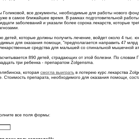
 Голиковой, все документы, необходимые для работы нового фонд
 уже в самое ближайшее время. В рамках подготовительной работ
ридцати заболеваний и указали более сорока лекарств, которые тр
агнозами.
ию детей, которые должны получить лечение, войдет около 4 тыс. 
димых для оказания помощи, "предполагается направить 47 млрд р
я лекарственные средства для малышей со спинальной мышечной а
асчитывается 890 детей, страдающих от этой болезни. По словам Г
вадцать три ребенка - препаратом Zolgensma.
елябинска, которая
смогла выиграть
в лотерею курс лекарства Zol
. Стоимость препарата, необходимого для оказания помощи, соста
олните все поля формы: