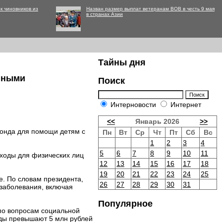
к чиновников из
Назван размер выплат ветеранам ВОВ в честь 9 мая
в странах Азии
Тайны дня
анными
Поиск
Интерновости
Интернет
<<
Январь 2026
>>
фонда для помощи детям с
Пн
Вт
Ср
Чт
Пт
Сб
Вс
1
2
3
4
5
6
7
8
9
10
11
оходы для физических лиц
12
13
14
15
16
17
18
19
20
21
22
23
24
25
е. По словам президента,
26
27
28
29
30
31
 заболевания, включая
Популярное
 по вопросам социальной
оды превышают 5 млн рублей