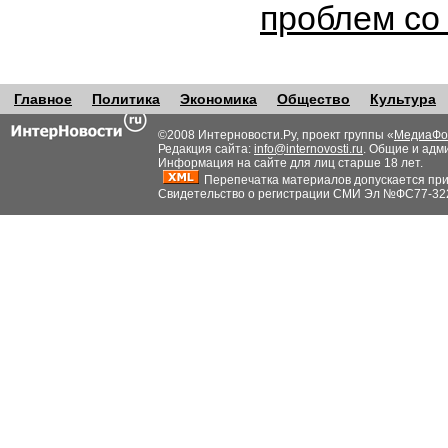
проблем со
Главное
Политика
Экономика
Общество
Культура
©2008 Интерновости.Ру, проект группы «
МедиаФо
Редакция сайта:
info@internovosti.ru
. Общие и адм
Информация на сайте для лиц старше 18 лет.
Перепечатка материалов допускается при н
Свидетельство о регистрации СМИ Эл №ФС77-32