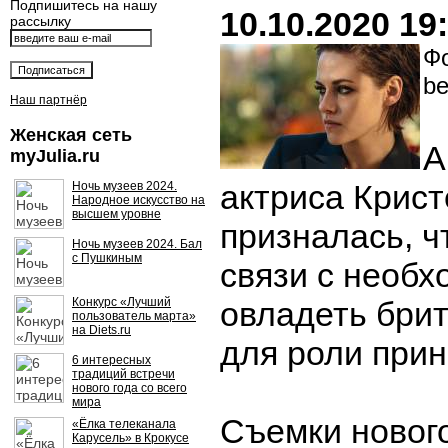
Подпишитесь на нашу
10.10.2020 19
рассылку
Фо
be
Наш партнёр
Женская сеть
А
myJulia.ru
актриса Крис
Ночь музеев 2024.
Народное искусство на
высшем уровне
призналась, ч
Ночь музеев 2024. Бал
с Пушкиным
связи с необ
Конкурс «Лучший
овладеть бри
пользователь марта»
на Diets.ru
для роли при
6 интересных
традиций встречи
нового года со всего
мира
Съемки новог
«Ёлка телеканала
Карусель» в Крокусе