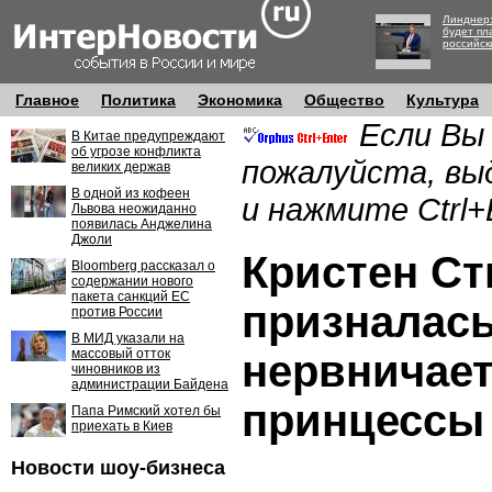
Линднер:
будет пл
российск
Главное
Политика
Экономика
Общество
Культура
Если Вы
В Китае предупреждают
об угрозе конфликта
пожалуйста, вы
великих держав
В одной из кофеен
и нажмите Ctrl+
Львова неожиданно
появилась Анджелина
Джоли
Кристен С
Bloomberg рассказал о
содержании нового
пакета санкций ЕС
призналась
против России
В МИД указали на
массовый отток
нервничает
чиновников из
администрации Байдена
принцессы
Папа Римский хотел бы
приехать в Киев
Новости шоу-бизнеса