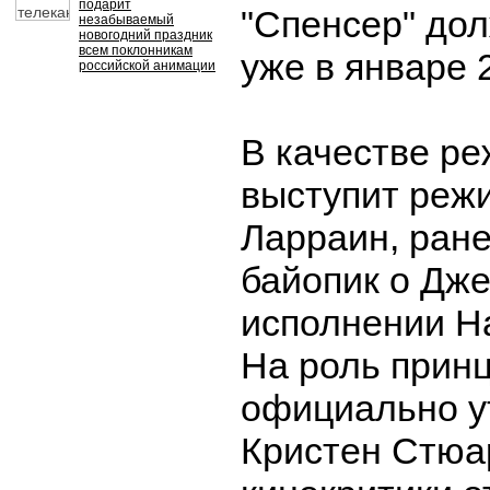
подарит
"Спенсер" до
незабываемый
новогодний праздник
всем поклонникам
уже в январе 
российской анимации
В качестве р
выступит реж
Ларраин, ран
байопик о Дже
исполнении Н
На роль прин
официально у
Кристен Стюар