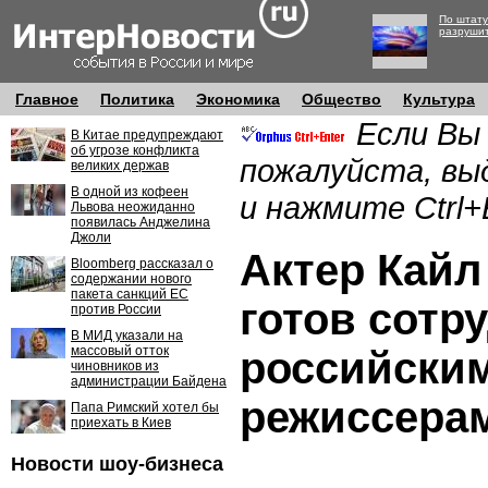
По штату
разруши
Главное
Политика
Экономика
Общество
Культура
Если Вы
В Китае предупреждают
об угрозе конфликта
пожалуйста, вы
великих держав
В одной из кофеен
и нажмите Ctrl+
Львова неожиданно
появилась Анджелина
Джоли
Актер Кайл
Bloomberg рассказал о
содержании нового
пакета санкций ЕС
готов сотр
против России
В МИД указали на
массовый отток
российски
чиновников из
администрации Байдена
режиссера
Папа Римский хотел бы
приехать в Киев
Новости шоу-бизнеса