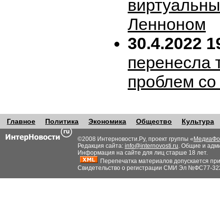
виртуальн
Ленноном
30.4.2022 1
перенесла т
проблем со
Главное
Политика
Экономика
Общество
Культура
©2008 Интерновости.Ру, проект группы «
МедиаФо
Редакция сайта:
info@internovosti.ru
. Общие и адм
Информация на сайте для лиц старше 18 лет.
Перепечатка материалов допускается при н
Свидетельство о регистрации СМИ Эл №ФС77-32