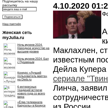
Подпишитесь на нашу
4.10.2020 01:
рассылку
Фо
Наш партнёр
А
Женская сеть
myJulia.ru
к
Ночь музеев 2024.
Маклахлен, с
Народное искусство на
высшем уровне
известным пос
Ночь музеев 2024. Бал
с Пушкиным
Дейла Купера
Конкурс «Лучший
сериале "Твин
пользователь марта»
на Diets.ru
Линча, заявил,
6 интересных
традиций встречи
нового года со всего
сотрудничест
мира
«Ёлка телеканала
из России.
Карусель» в Крокусе