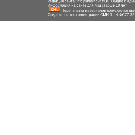
Редакция сайта:
info@internovosti.ru
. Общие и адм
Информация на сайте для лиц старше 18 лет.
Перепечатка материалов допускается при н
Свидетельство о регистрации СМИ Эл №ФС77-32