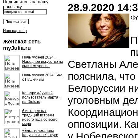
Подпишитесь на нашу
28.9.2020 14:
рассылку
Фо
Наш партнёр
П
Женская сеть
myJulia.ru
п
Ночь музеев 2024.
Светланы Але
Народное искусство на
высшем уровне
пояснила, что
Ночь музеев 2024. Бал
с Пушкиным
Белоруссии ни
Конкурс «Лучший
уголовным де
пользователь марта»
на Diets.ru
Координацион
6 интересных
традиций встречи
нового года со всего
оппозиции. Ка
мира
«Ёлка телеканала
у Нобелевског
Карусель» в Крокусе