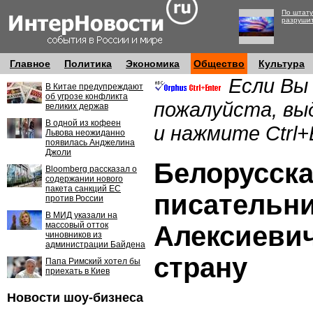
По штату
разруши
Главное
Политика
Экономика
Общество
Культура
Если Вы
В Китае предупреждают
об угрозе конфликта
пожалуйста, вы
великих держав
В одной из кофеен
и нажмите Ctrl+
Львова неожиданно
появилась Анджелина
Джоли
Белорусск
Bloomberg рассказал о
содержании нового
пакета санкций ЕС
писательн
против России
В МИД указали на
массовый отток
Алексиевич
чиновников из
администрации Байдена
страну
Папа Римский хотел бы
приехать в Киев
Новости шоу-бизнеса