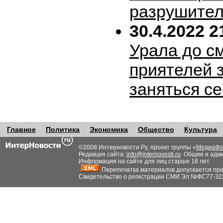
разрушител
30.4.2022 2
Урала до с
приятелей 
заняться с
Главное
Политика
Экономика
Общество
Культура
©2008 Интерновости.Ру, проект группы «
МедиаФо
Редакция сайта:
info@internovosti.ru
. Общие и адм
Информация на сайте для лиц старше 18 лет.
Перепечатка материалов допускается при н
Свидетельство о регистрации СМИ Эл №ФС77-32