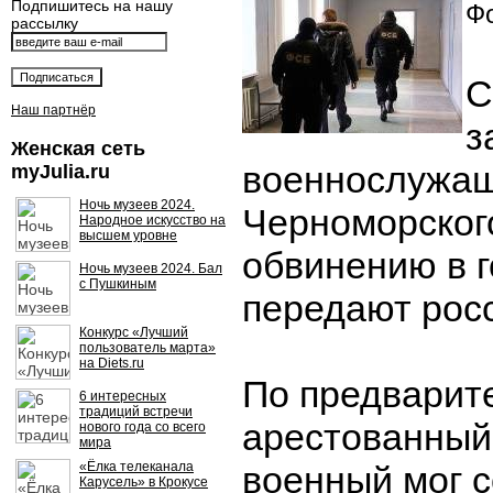
Подпишитесь на нашу
Фо
рассылку
С
Наш партнёр
з
Женская сеть
военнослужа
myJulia.ru
Ночь музеев 2024.
Черноморског
Народное искусство на
высшем уровне
обвинению в г
Ночь музеев 2024. Бал
с Пушкиным
передают рос
Конкурс «Лучший
пользователь марта»
на Diets.ru
По предварит
6 интересных
традиций встречи
арестованный
нового года со всего
мира
«Ёлка телеканала
военный мог с
Карусель» в Крокусе