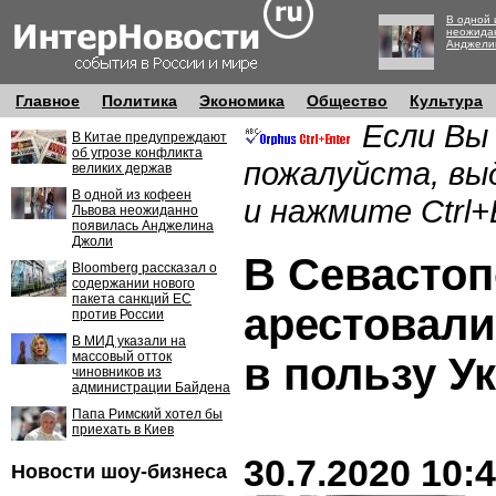
В одной 
неожида
Анджели
Главное
Политика
Экономика
Общество
Культура
Если Вы
В Китае предупреждают
об угрозе конфликта
пожалуйста, вы
великих держав
В одной из кофеен
и нажмите Ctrl+
Львова неожиданно
появилась Анджелина
Джоли
В Севастоп
Bloomberg рассказал о
содержании нового
пакета санкций ЕС
арестовали
против России
В МИД указали на
массовый отток
в пользу У
чиновников из
администрации Байдена
Папа Римский хотел бы
приехать в Киев
30.7.2020 10:
Новости шоу-бизнеса