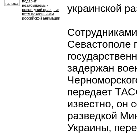
подарит
украинской ра
незабываемый
новогодний праздник
всем поклонникам
российской анимации
Сотрудниками
Севастополе 
государствен
задержан во
Черноморског
передает ТАСС
известно, он 
разведкой Ми
Украины, пере