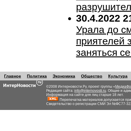
разрушител
30.4.2022 2
Урала до с
приятелей 
заняться с
Главное
Политика
Экономика
Общество
Культура
©2008 Интерновости.Ру, проект группы «
МедиаФо
Редакция сайта:
info@internovosti.ru
. Общие и адм
Информация на сайте для лиц старше 18 лет.
Перепечатка материалов допускается при н
Свидетельство о регистрации СМИ Эл №ФС77-32