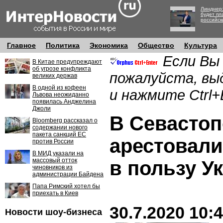
Линднер:
будет пл
российск
Главное
Политика
Экономика
Общество
Культура
Если Вы
В Китае предупреждают
об угрозе конфликта
пожалуйста, вы
великих держав
В одной из кофеен
и нажмите Ctrl+
Львова неожиданно
появилась Анджелина
Джоли
В Севастоп
Bloomberg рассказал о
содержании нового
пакета санкций ЕС
арестовали
против России
В МИД указали на
массовый отток
в пользу У
чиновников из
администрации Байдена
Папа Римский хотел бы
приехать в Киев
30.7.2020 10:
Новости шоу-бизнеса