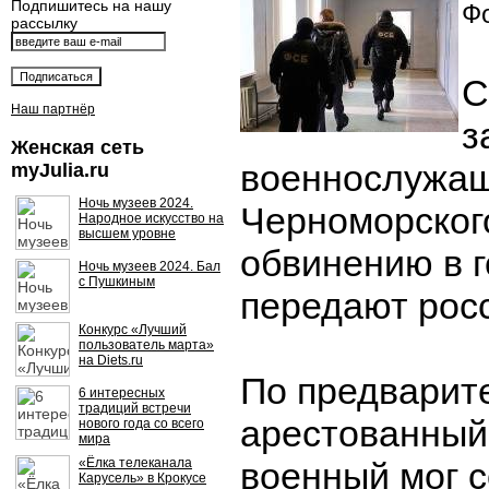
Подпишитесь на нашу
Фо
рассылку
С
Наш партнёр
з
Женская сеть
военнослужа
myJulia.ru
Ночь музеев 2024.
Черноморског
Народное искусство на
высшем уровне
обвинению в г
Ночь музеев 2024. Бал
с Пушкиным
передают рос
Конкурс «Лучший
пользователь марта»
на Diets.ru
По предварит
6 интересных
традиций встречи
арестованный
нового года со всего
мира
«Ёлка телеканала
военный мог с
Карусель» в Крокусе