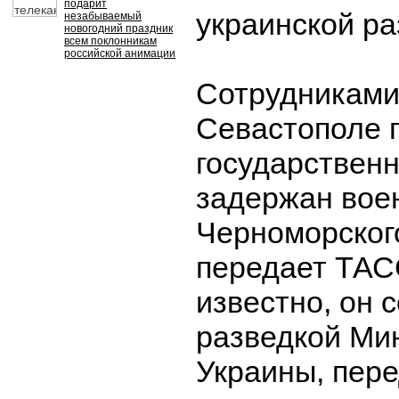
подарит
украинской ра
незабываемый
новогодний праздник
всем поклонникам
российской анимации
Сотрудниками
Севастополе 
государствен
задержан во
Черноморског
передает ТАСС
известно, он 
разведкой Ми
Украины, пере