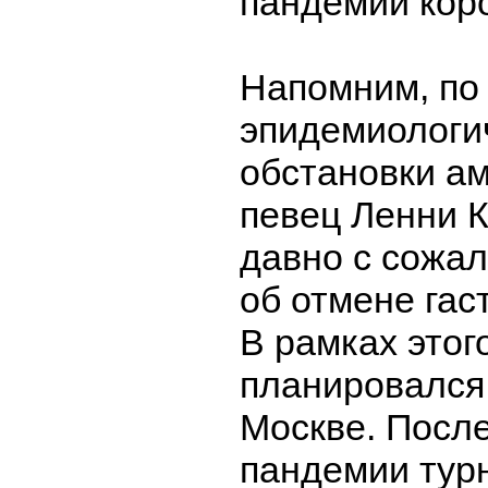
пандемии кор
Напомним, по
эпидемиологи
обстановки а
певец Ленни К
давно с сожа
об отмене гас
В рамках этог
планировался
Москве. Посл
пандемии тур