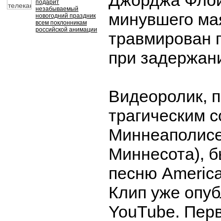
Джорджа Флой
подарит
незабываемый
минувшего ма
новогодний праздник
всем поклонникам
российской анимации
травмирован 
при задержан
Видеоролик, 
трагическим 
Миннеаполисе
Миннесота), б
песню America
Клип уже опу
YouTube. Перв