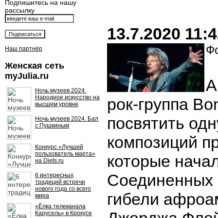
Подпишитесь на нашу
рассылку
13.7.2020 11:
Фо
Наш партнёр
Женская сеть
myJulia.ru
А
Ночь музеев 2024.
Народное искусство на
рок-группа Bo
высшем уровне
посвятить одн
Ночь музеев 2024. Бал
с Пушкиным
композиций п
Конкурс «Лучший
пользователь марта»
которые начал
на Diets.ru
Соединенных 
6 интересных
традиций встречи
нового года со всего
гибели афроа
мира
«Ёлка телеканала
Карусель» в Крокусе