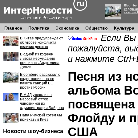
Bloomber
содержан
санкций 
Главное
Политика
Экономика
Общество
Культура
Если Вы
В Китае предупреждают
об угрозе конфликта
пожалуйста, вы
великих держав
В одной из кофеен
и нажмите Ctrl+
Львова неожиданно
появилась Анджелина
Джоли
Песня из н
Bloomberg рассказал о
содержании нового
пакета санкций ЕС
альбома Bo
против России
В МИД указали на
массовый отток
посвящена
чиновников из
администрации Байдена
Флойду и п
Папа Римский хотел бы
приехать в Киев
США
Новости шоу-бизнеса