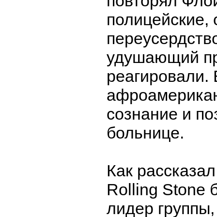
повторял Фло
полицейские, 
переусердств
удушающий пр
реагировали. 
афроамерикан
сознание и по
больнице.
Как рассказал
Rolling Stone
лидер группы,