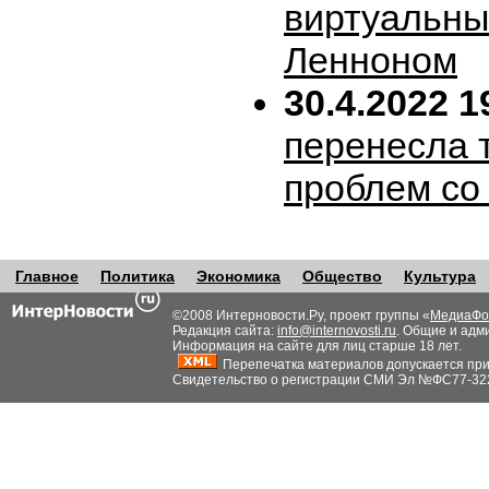
виртуальн
Ленноном
30.4.2022 1
перенесла т
проблем со
Главное
Политика
Экономика
Общество
Культура
©2008 Интерновости.Ру, проект группы «
МедиаФо
Редакция сайта:
info@internovosti.ru
. Общие и адм
Информация на сайте для лиц старше 18 лет.
Перепечатка материалов допускается при н
Свидетельство о регистрации СМИ Эл №ФС77-32