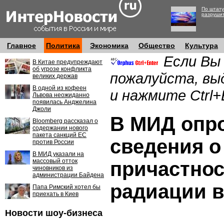
По штату
разруши
Главное
Политика
Экономика
Общество
Культура
Если Вы
В Китае предупреждают
об угрозе конфликта
пожалуйста, вы
великих держав
В одной из кофеен
и нажмите Ctrl+
Львова неожиданно
появилась Анджелина
Джоли
В МИД опр
Bloomberg рассказал о
содержании нового
пакета санкций ЕС
сведения о
против России
В МИД указали на
массовый отток
причастнос
чиновников из
администрации Байдена
радиации в
Папа Римский хотел бы
приехать в Киев
Новости шоу-бизнеса