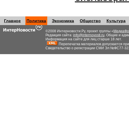
Главное
Политика
Экономика
Общество
Культура
©2008 Интерновости.Ру, проект группы «
МедиаФо
Редакция сайта:
info@internovosti.ru
. Общие и адм
Информация на сайте для лиц старше 18 лет.
Перепечатка материалов допускается при н
Свидетельство о регистрации СМИ Эл №ФС77-32