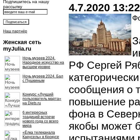
Подпишитесь на нашу
4.7.2020 13:22
рассылку
Фо
Наш партнёр
З
Женская сеть
myJulia.ru
и
Ночь музеев 2024.
РФ Сергей Ря
Народное искусство на
высшем уровне
категорически
Ночь музеев 2024. Бал
с Пушкиным
сообщения о т
Конкурс «Лучший
повышение ра
пользователь марта»
на Diets.ru
фона в Север
6 интересных
традиций встречи
нового года со всего
якобы может б
мира
«Ёлка телеканала
испытаниями 
Карусель» в Крокусе