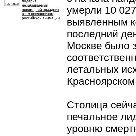
подарит
незабываемый
умерли 10 027
новогодний праздник
всем поклонникам
российской анимации
выявленным к
последний ден
Москве было 
соответственн
летальных исх
Красноярском 
Столица сейч
печальное ли
уровню смерт