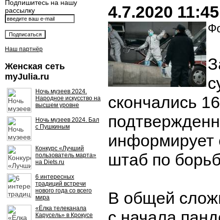
Подпишитесь на нашу
4.7.2020 11:45
рассылку
Фо
Наш партнёр
З
Женская сеть
myJulia.ru
с
Ночь музеев 2024.
скончались 16
Народное искусство на
высшем уровне
подтвержденн
Ночь музеев 2024. Бал
с Пушкиным
информирует 
Конкурс «Лучший
штаб по борьб
пользователь марта»
на Diets.ru
6 интересных
традиций встречи
нового года со всего
В общей слож
мира
«Ёлка телеканала
с начала пан
Карусель» в Крокусе