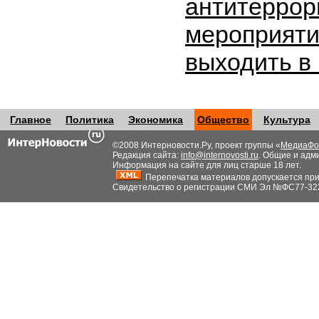
антитеррор
мероприяти
выходить в
Главное
Политика
Экономика
Общество
Культура
©2008 Интерновости.Ру, проект группы «
МедиаФо
Редакция сайта:
info@internovosti.ru
. Общие и адм
Информация на сайте для лиц старше 18 лет.
Перепечатка материалов допускается при н
Свидетельство о регистрации СМИ Эл №ФС77-32