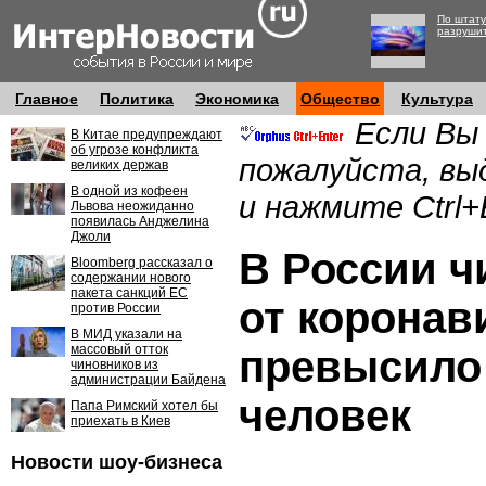
По штату
разруши
Главное
Политика
Экономика
Общество
Культура
Если Вы
В Китае предупреждают
об угрозе конфликта
пожалуйста, вы
великих держав
В одной из кофеен
и нажмите Ctrl+
Львова неожиданно
появилась Анджелина
Джоли
В России ч
Bloomberg рассказал о
содержании нового
пакета санкций ЕС
от коронав
против России
В МИД указали на
массовый отток
превысило 
чиновников из
администрации Байдена
человек
Папа Римский хотел бы
приехать в Киев
Новости шоу-бизнеса