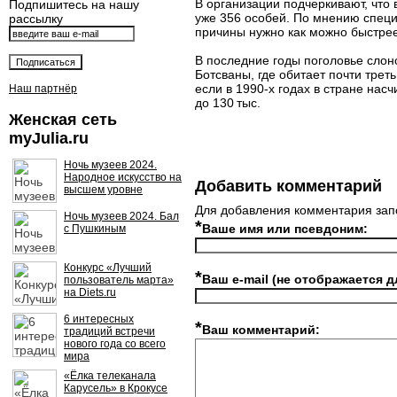
В организации подчеркивают, что 
Подпишитесь на нашу
уже 356 особей. По мнению специ
рассылку
причины нужно как можно быстрее,
В последние годы поголовье слон
Ботсваны, где обитает почти тре
если в 1990-х годах в стране нас
Наш партнёр
до 130 тыс.
Женская сеть
myJulia.ru
Ночь музеев 2024.
Народное искусство на
Добавить комментарий
высшем уровне
Для добавления комментария зап
Ночь музеев 2024. Бал
*
Ваше имя или псевдоним:
с Пушкиным
Конкурс «Лучший
*
Ваш e-mail (не отображается д
пользователь марта»
на Diets.ru
6 интересных
*
Ваш комментарий:
традиций встречи
нового года со всего
мира
«Ёлка телеканала
Карусель» в Крокусе