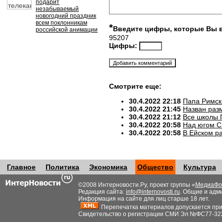
подарит
незабываемый
новогодний праздник
всем поклонникам
*
Введите цифры, которые Вы 
российской анимации
95207
Цифры:
Смотрите еще:
30.4.2022 22:18
Папа Римск
30.4.2022 21:45
Назван разм
30.4.2022 21:12
Все школы 
30.4.2022 20:58
Над югом С
30.4.2022 20:58
В Ейском р
Главное
Политика
Экономика
Общество
Культура
©2008 Интерновости.Ру, проект группы «
МедиаФо
Редакция сайта:
info@internovosti.ru
. Общие и адм
Информация на сайте для лиц старше 18 лет.
Перепечатка материалов допускается при н
Свидетельство о регистрации СМИ Эл №ФС77-32