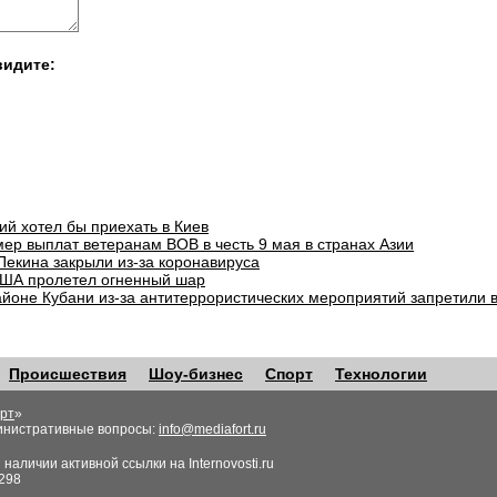
видите:
ий хотел бы приехать в Киев
ер выплат ветеранам ВОВ в честь 9 мая в странах Азии
Пекина закрыли из-за коронавируса
ША пролетел огненный шар
айоне Кубани из-за антитеррористических мероприятий запретили 
Происшествия
Шоу-бизнес
Спорт
Технологии
рт
»
инистративные вопросы:
info@mediafort.ru
аличии активной ссылки на Internovosti.ru
298