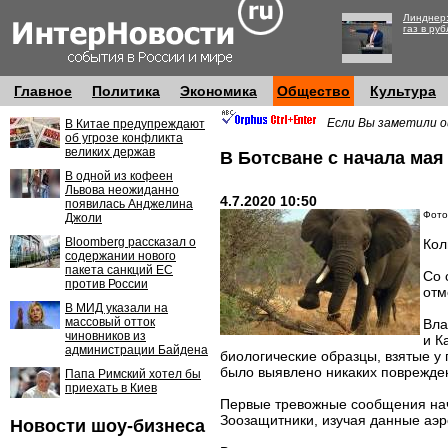
Линднер:
газ в руб
Главное
Политика
Экономика
Общество
Культура
Если Вы заметили о
В Китае предупреждают
об угрозе конфликта
великих держав
В Ботсване с начала мая
В одной из кофеен
Львова неожиданно
4.7.2020 10:50
появилась Анджелина
Фото
Джоли
Bloomberg рассказал о
Кол
содержании нового
пакета санкций ЕС
Со 
против России
отм
В МИД указали на
массовый отток
Вла
чиновников из
и К
администрации Байдена
биологические образцы, взятые у 
было выявлено никаких поврежде
Папа Римский хотел бы
приехать в Киев
Первые тревожные сообщения нача
Зоозащитники, изучая данные аэр
Новости шоу-бизнеса