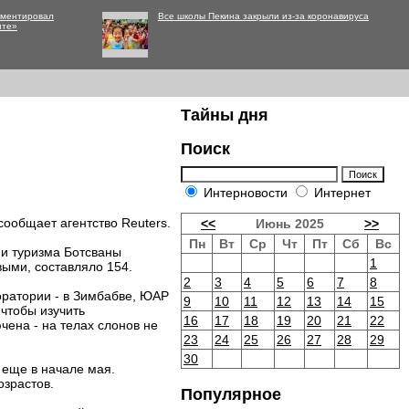
мментировал
Все школы Пекина закрыли из-за коронавируса
нте»
Тайны дня
Поиск
Интерновости
Интернет
сообщает агентство Reuters.
<<
Июнь 2025
>>
Пн
Вт
Ср
Чт
Пт
Сб
Вс
и туризма Ботсваны
1
выми, составляло 154.
2
3
4
5
6
7
8
оратории - в Зимбабве, ЮАР
9
10
11
12
13
14
15
чтобы изучить
16
17
18
19
20
21
22
чена - на телах слонов не
23
24
25
26
27
28
29
30
 еще в начале мая.
озрастов.
Популярное