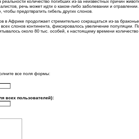
в реальности количество погибших из-за неизвестных причин живот
алистов, речь может идти о каком-либо заболевании и отравлении.
 чтобы предотвратить гибель других слонов.
ов в Африке продолжает стремительно сокращаться из-за браконье
ть всех слонов континента, фиксировалось увеличение популяции.
читывалось около 80 тыс. особей, к настоящему времени количеств
олните все поля формы:
ля всех пользователей):