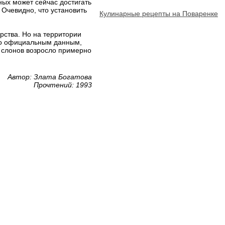
ных может сейчас достигать
 Очевидно, что установить
Кулинарные рецепты на Поваренке
рства. Но на территории
 По официальным данным,
о слонов возросло примерно
Автор: Злата Богатова
Прочтений: 1993