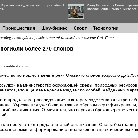
 Германия не будет платить за российский
Отец Владислава Галкина проко
лях
«воскрешение» сына в «Диверса
Происшествия
Шоу-бизнес
Спорт
Технологии
шибку, пожалуйста, выделите её мышкой и нажмите Ctrl+Enter
 погибли более 270 слонов
: dainikbhaskar.com
ичество погибших в дельте реки Окаванго слонов возросло до 275, 
ссылкой на министерство окружающей среды, природных ресурсов 
ечается, что еще две недели назад число особей, найденных мерт
сти продолжают расследование, в котором задействованы три лаб
анаде. Учреждения уже были должным образом сертифицированы, 
погибших животных. Отмечается, что версия о браконьерстве исклю
ний.
ли поступать от представителей организации "Слоны без границ"
офотосъемки, информировали о гибели слонов практически всех в