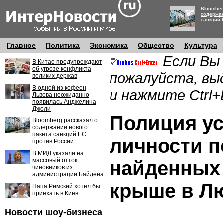
Bloomber
содержан
санкций 
Главное
Политика
Экономика
Общество
Культура
Если Вы
В Китае предупреждают
об угрозе конфликта
пожалуйста, вы
великих держав
В одной из кофеен
и нажмите Ctrl+
Львова неожиданно
появилась Анджелина
Джоли
Полиция у
Bloomberg рассказал о
содержании нового
пакета санкций ЕС
личности п
против России
В МИД указали на
массовый отток
найденных
чиновников из
администрации Байдена
крыше в Л
Папа Римский хотел бы
приехать в Киев
Новости шоу-бизнеса