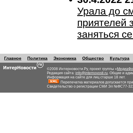
Урала до с
приятелей 
заняться с
Главное
Политика
Экономика
Общество
Культура
©2008 Интерновости.Ру, проект группы «
МедиаФо
Редакция сайта:
info@internovosti.ru
. Общие и адм
Информация на сайте для лиц старше 18 лет.
Перепечатка материалов допускается при н
Свидетельство о регистрации СМИ Эл №ФС77-32