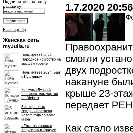
Подпишитесь на нашу
1.7.2020 20:56
рассылку
Фо
Наш партнёр
Женская сеть
Правоохранит
myJulia.ru
смогли устано
Ночь музеев 2024.
Народное искусство на
высшем уровне
двух подростк
Ночь музеев 2024. Бал
с Пушкиным
накануне был
Конкурс «Лучший
крыше 23-этаж
пользователь марта»
на Diets.ru
передает РЕН
6 интересных
традиций встречи
нового года со всего
мира
Как стало изв
«Ёлка телеканала
Карусель» в Крокусе