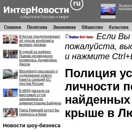
По штату
разруши
Главное
Политика
Экономика
Общество
Культура
Если Вы
В Китае предупреждают
об угрозе конфликта
пожалуйста, вы
великих держав
В одной из кофеен
и нажмите Ctrl+
Львова неожиданно
появилась Анджелина
Джоли
Полиция у
Bloomberg рассказал о
содержании нового
пакета санкций ЕС
личности п
против России
В МИД указали на
массовый отток
найденных
чиновников из
администрации Байдена
крыше в Л
Папа Римский хотел бы
приехать в Киев
Новости шоу-бизнеса