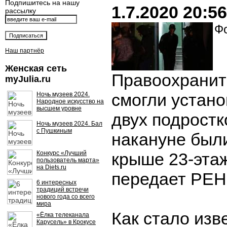
Подпишитесь на нашу
1.7.2020 20:56
рассылку
Фо
Наш партнёр
Женская сеть
Правоохранит
myJulia.ru
смогли устано
Ночь музеев 2024.
Народное искусство на
высшем уровне
двух подростк
Ночь музеев 2024. Бал
с Пушкиным
накануне был
Конкурс «Лучший
крыше 23-этаж
пользователь марта»
на Diets.ru
передает РЕН
6 интересных
традиций встречи
нового года со всего
мира
Как стало изв
«Ёлка телеканала
Карусель» в Крокусе