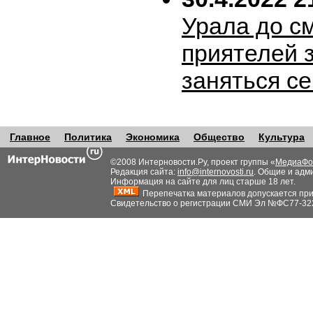
Урала до с
приятелей 
заняться с
Главное
Политика
Экономика
Общество
Культура
©2008 Интерновости.Ру, проект группы «
МедиаФо
Редакция сайта:
info@internovosti.ru
. Общие и адм
Информация на сайте для лиц старше 18 лет.
Перепечатка материалов допускается при н
Свидетельство о регистрации СМИ Эл №ФС77-32