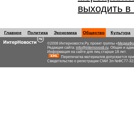
выходить в
Главное
Политика
Экономика
Общество
Культура
©2008 Интерновости.Ру, проект группы «
МедиаФо
Редакция сайта:
info@internovosti.ru
. Общие и адм
Информация на сайте для лиц старше 18 лет.
Перепечатка материалов допускается при н
Свидетельство о регистрации СМИ Эл №ФС77-32