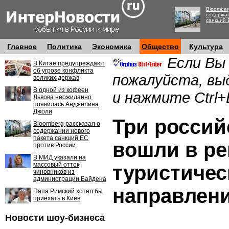
Bloomber
содержан
санкций 
Главное
Политика
Экономика
Общество
Культура
Если Вы
В Китае предупреждают
об угрозе конфликта
пожалуйста, вы
великих держав
В одной из кофеен
и нажмите Ctrl+
Львова неожиданно
появилась Анджелина
Джоли
Три россий
Bloomberg рассказал о
содержании нового
пакета санкций ЕС
вошли в ре
против России
В МИД указали на
массовый отток
туристичес
чиновников из
администрации Байдена
направлен
Папа Римский хотел бы
приехать в Киев
Новости шоу-бизнеса