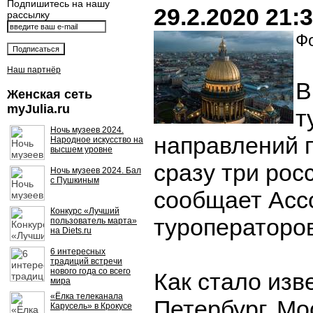
Подпишитесь на нашу
29.2.2020 21:
рассылку
Фо
Наш партнёр
В
Женская сеть
myJulia.ru
т
Ночь музеев 2024.
направлений 
Народное искусство на
высшем уровне
сразу три рос
Ночь музеев 2024. Бал
с Пушкиным
сообщает Асс
Конкурс «Лучший
туроператоров
пользователь марта»
на Diets.ru
6 интересных
традиций встречи
нового года со всего
Как стало изв
мира
«Ёлка телеканала
Петербург, Мо
Карусель» в Крокусе