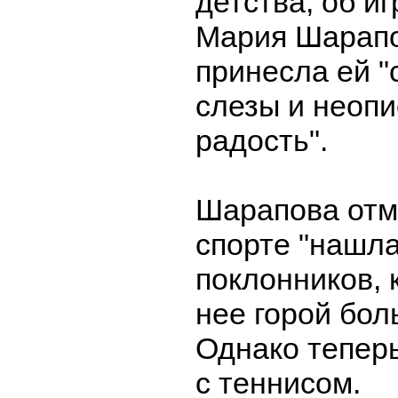
детства, об иг
Мария Шарапо
принесла ей "
слезы и неоп
радость".
Шарапова отме
спорте "нашл
поклонников, 
нее горой бол
Однако тепер
с теннисом.