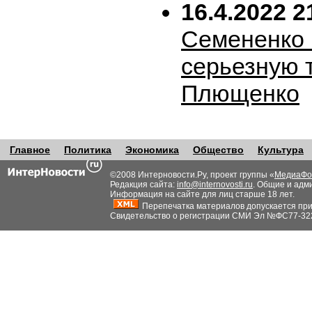
16.4.2022 2
Семененко 
серьезную 
Плющенко
Главное
Политика
Экономика
Общество
Культура
©2008 Интерновости.Ру, проект группы «
МедиаФо
Редакция сайта:
info@internovosti.ru
. Общие и адм
Информация на сайте для лиц старше 18 лет.
Перепечатка материалов допускается при н
Свидетельство о регистрации СМИ Эл №ФС77-32