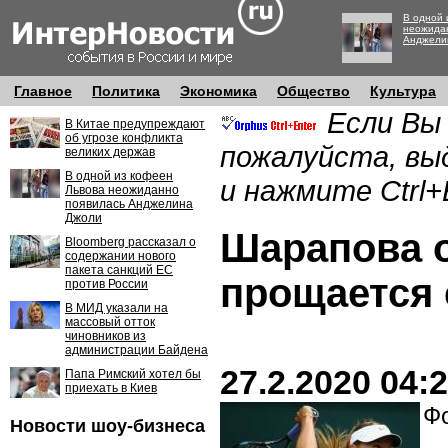
В одной 
неожида
Анджели
Главное
Политика
Экономика
Общество
Культура
Если Вы
В Китае предупреждают
об угрозе конфликта
пожалуйста, вы
великих держав
В одной из кофеен
и нажмите Ctrl+
Львова неожиданно
появилась Анджелина
Джоли
Шарапова о
Bloomberg рассказал о
содержании нового
пакета санкций ЕС
прощается 
против России
В МИД указали на
массовый отток
чиновников из
администрации Байдена
27.2.2020 04:
Папа Римский хотел бы
приехать в Киев
Фо
Новости шоу-бизнеса