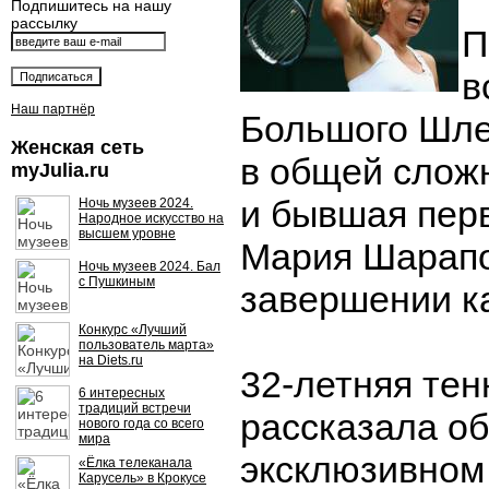
Подпишитесь на нашу
рассылку
П
в
Наш партнёр
Большого Шле
Женская сеть
в общей сложн
myJulia.ru
и бывшая пер
Ночь музеев 2024.
Народное искусство на
высшем уровне
Мария Шарапо
Ночь музеев 2024. Бал
с Пушкиным
завершении к
Конкурс «Лучший
пользователь марта»
на Diets.ru
32-летняя тен
6 интересных
традиций встречи
рассказала об
нового года со всего
мира
эксклюзивном 
«Ёлка телеканала
Карусель» в Крокусе