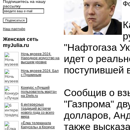
Подпишитесь на нашу
Фо
рассылку
К
Наш партнёр
р
Женская сеть
"Нафтогаза Ук
myJulia.ru
Ночь музеев 2024.
идет о реальн
Народное искусство на
высшем уровне
поступившей 
Ночь музеев 2024. Бал
с Пушкиным
Конкурс «Лучший
Сообщив о вз
пользователь марта»
на Diets.ru
"Газпрома" д
6 интересных
традиций встречи
долларов, Ан
нового года со всего
мира
«Ёлка телеканала
также высказа
Карусель» в Крокусе