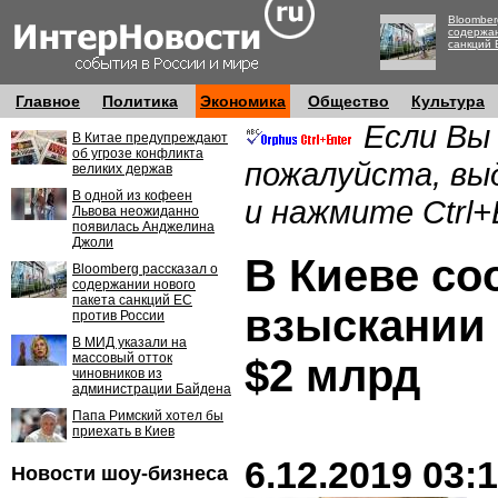
Bloomber
содержан
санкций 
Главное
Политика
Экономика
Общество
Культура
Если Вы
В Китае предупреждают
об угрозе конфликта
пожалуйста, вы
великих держав
В одной из кофеен
и нажмите Ctrl+
Львова неожиданно
появилась Анджелина
Джоли
В Киеве со
Bloomberg рассказал о
содержании нового
пакета санкций ЕС
взыскании 
против России
В МИД указали на
массовый отток
$2 млрд
чиновников из
администрации Байдена
Папа Римский хотел бы
приехать в Киев
6.12.2019 03:
Новости шоу-бизнеса