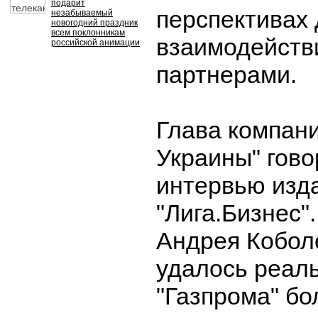
подарит
перспективах
незабываемый
новогодний праздник
всем поклонникам
взаимодейств
российской анимации
партнерами.
Глава компан
Украины" гово
интервью изд
"Лига.Бизнес"
Андрея Кобол
удалось реаль
"Газпрома" бо