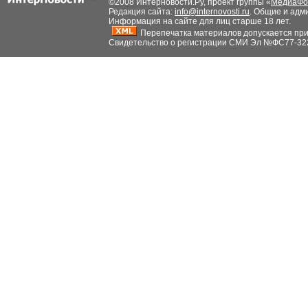
©2008 Интерновости.Ру, проект группы «
МедиаФо
Редакция сайта:
info@internovosti.ru
. Общие и адм
Информация на сайте для лиц старше 18 лет.
Перепечатка материалов допускается при н
Свидетельство о регистрации СМИ Эл №ФС77-32