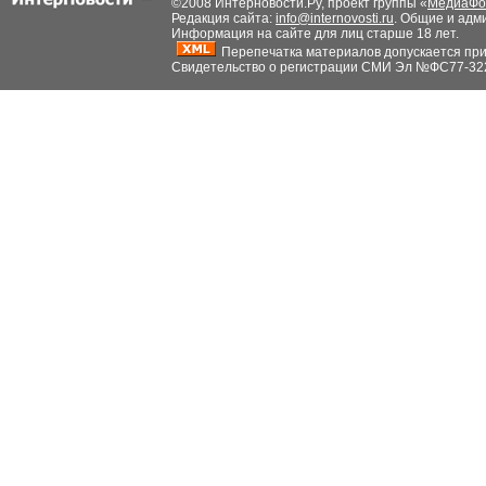
©2008 Интерновости.Ру, проект группы «
МедиаФо
Редакция сайта:
info@internovosti.ru
. Общие и адм
Информация на сайте для лиц старше 18 лет.
Перепечатка материалов допускается при н
Свидетельство о регистрации СМИ Эл №ФС77-32