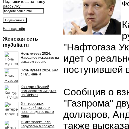
Подпишитесь на нашу
Фо
рассылку
К
Наш партнёр
р
Женская сеть
"Нафтогаза Ук
myJulia.ru
Ночь музеев 2024.
идет о реальн
Народное искусство на
высшем уровне
поступившей 
Ночь музеев 2024. Бал
с Пушкиным
Конкурс «Лучший
Сообщив о вз
пользователь марта»
на Diets.ru
"Газпрома" д
6 интересных
традиций встречи
долларов, Ан
нового года со всего
мира
«Ёлка телеканала
также высказа
Карусель» в Крокусе