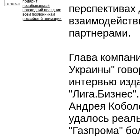
подарит
перспективах
незабываемый
новогодний праздник
всем поклонникам
взаимодейств
российской анимации
партнерами.
Глава компан
Украины" гово
интервью изд
"Лига.Бизнес"
Андрея Кобол
удалось реаль
"Газпрома" бо