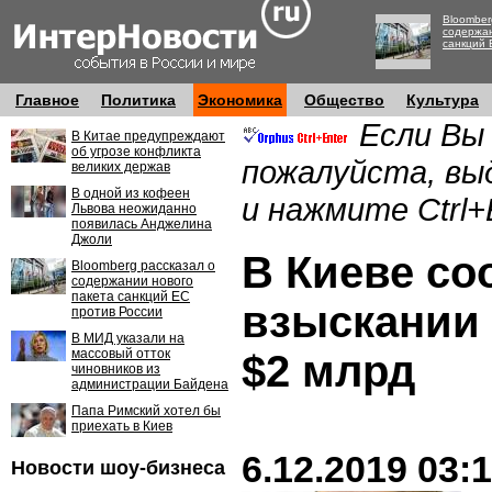
Bloomber
содержан
санкций 
Главное
Политика
Экономика
Общество
Культура
Если Вы
В Китае предупреждают
об угрозе конфликта
пожалуйста, вы
великих держав
В одной из кофеен
и нажмите Ctrl+
Львова неожиданно
появилась Анджелина
Джоли
В Киеве со
Bloomberg рассказал о
содержании нового
пакета санкций ЕС
взыскании 
против России
В МИД указали на
массовый отток
$2 млрд
чиновников из
администрации Байдена
Папа Римский хотел бы
приехать в Киев
6.12.2019 03:
Новости шоу-бизнеса