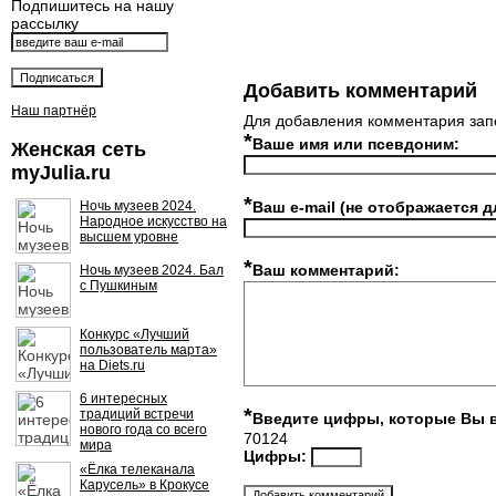
Подпишитесь на нашу
рассылку
Добавить комментарий
Наш партнёр
Для добавления комментария зап
*
Ваше имя или псевдоним:
Женская сеть
myJulia.ru
*
Ночь музеев 2024.
Ваш e-mail (не отображается д
Народное искусство на
высшем уровне
*
Ваш комментарий:
Ночь музеев 2024. Бал
с Пушкиным
Конкурс «Лучший
пользователь марта»
на Diets.ru
6 интересных
*
традиций встречи
Введите цифры, которые Вы 
нового года со всего
70124
мира
Цифры:
«Ёлка телеканала
Карусель» в Крокусе