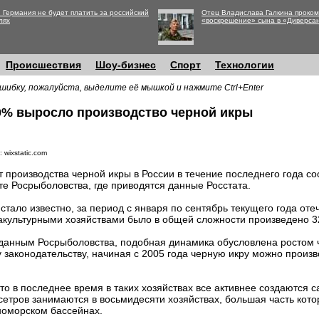
 Германия не будет платить за российский
Отец Владислава Галкина проко
лях
«воскрешение» сына в «Диверса
Происшествия
Шоу-бизнес
Спорт
Технологии
шибку, пожалуйста, выделите её мышкой и нажмите Ctrl+Enter
20% выросло производство черной икры
 wixstatic.com
т производства черной икры в России в течение последнего года со
те Росрыболовства, где приводятся данные Росстата.
 стало известно, за период с января по сентябрь текущего года от
акультурными хозяйствами было в общей сложности произведено 3
данным Росрыболовства, подобная динамика обусловлена ростом 
 законодательству, начиная с 2005 года черную икру можно произ
что в последнее время в таких хозяйствах все активнее создаются 
етров занимаются в восьмидесяти хозяйствах, большая часть кото
номорском бассейнах.