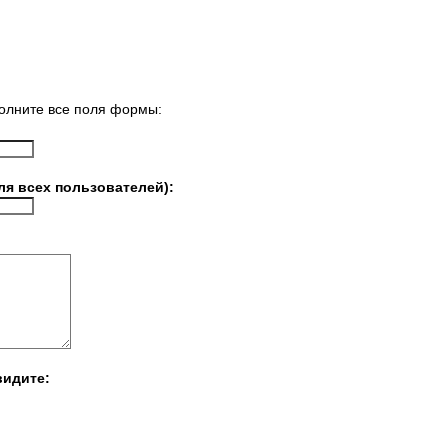
олните все поля формы:
ля всех пользователей):
видите: