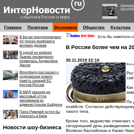
Линднер:
газ в руб
Главное
Политика
Экономика
Общество
Культура
Если Вы заметили о
В Китае предупреждают
об угрозе конфликта
великих держав
В России более чем на 
В одной из кофеен
Львова неожиданно
30.11.2019 22:10
появилась Анджелина
Фото:
Джоли
Bloomberg рассказал о
Рос
содержании нового
сай
пакета санкций ЕС
против России
Как
акв
В МИД указали на
массовый отток
чиновников из
По 
администрации Байдена
хозяйств. Согласно действующему
такого типа.
Папа Римский хотел бы
приехать в Киев
Кроме того, ведомство отмечает, 
сегодняшний день разведением ос
Новости шоу-бизнеса
Волжско-Каспийском и Азово-Чер