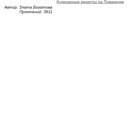
Кулинарные рецепты на Поваренке
Автор: Злата Богатова
Прочтений: 3911