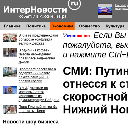
По штату
разруши
Главное
Политика
Экономика
Общество
Культура
Если Вы
В Китае предупреждают
об угрозе конфликта
пожалуйста, вы
великих держав
В одной из кофеен
и нажмите Ctrl+
Львова неожиданно
появилась Анджелина
Джоли
СМИ: Путин
Bloomberg рассказал о
содержании нового
пакета санкций ЕС
отнесся к 
против России
В МИД указали на
массовый отток
скоростной
чиновников из
администрации Байдена
Нижний Но
Папа Римский хотел бы
приехать в Киев
Новости шоу-бизнеса