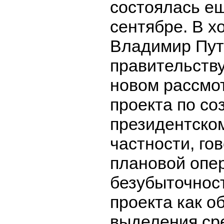
состоялась е
сентябре. В х
Владимир Пут
правительству
новом рассмо
проекта по с
президентском
частности, го
плановой опе
безубыточнос
проекта как о
выделения ср