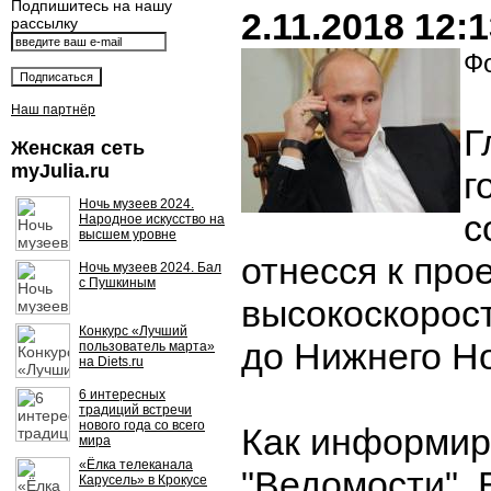
Подпишитесь на нашу
2.11.2018 12:
рассылку
Фо
Наш партнёр
Г
Женская сеть
myJulia.ru
г
Ночь музеев 2024.
с
Народное искусство на
высшем уровне
отнесся к про
Ночь музеев 2024. Бал
с Пушкиным
высокоскорос
Конкурс «Лучший
до Нижнего Н
пользователь марта»
на Diets.ru
6 интересных
традиций встречи
нового года со всего
Как информи
мира
«Ёлка телеканала
"Ведомости",
Карусель» в Крокусе