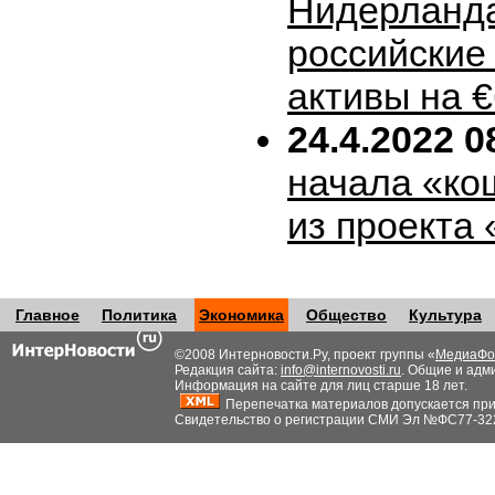
Нидерланда
российские
активы на 
24.4.2022 0
начала «ко
из проекта
Главное
Политика
Экономика
Общество
Культура
©2008 Интерновости.Ру, проект группы «
МедиаФо
Редакция сайта:
info@internovosti.ru
. Общие и адм
Информация на сайте для лиц старше 18 лет.
Перепечатка материалов допускается при н
Свидетельство о регистрации СМИ Эл №ФС77-32