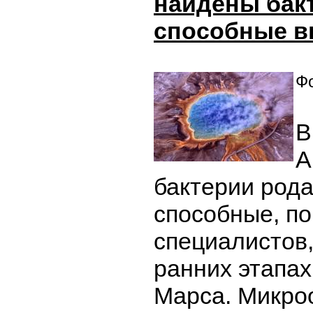
найдены бак
способные в
Фо
В
А
бактерии рода 
способные, п
специалистов
ранних этапа
Марса. Микро