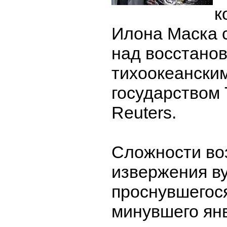
к
Илона Маска 
над восстанов
тихоокеански
государством 
Reuters.
Сложности во
извержения ву
проснувшегос
минувшего ян