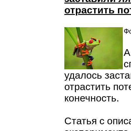
отрастить по
Фо
А
с
удалось заста
отрастить по
конечность.
Статья с опи