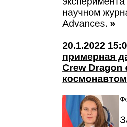
эксперимента
научном журн
Advances.
»
20.1.2022 15:
примерная да
Crew Dragon 
космонавтом
Фо
З