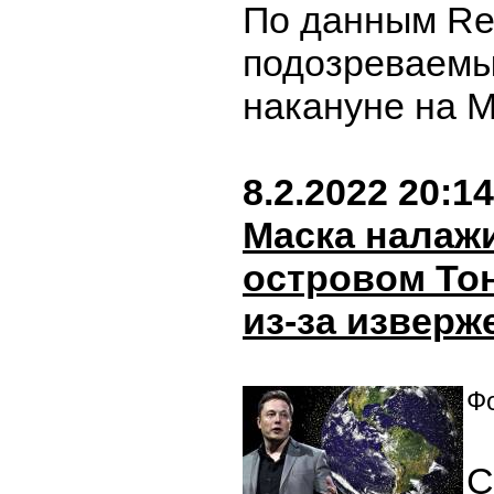
По данным Reu
подозреваемы
накануне на 
8.2.2022 20:14
Маска налажи
островом То
из-за изверж
Фо
С