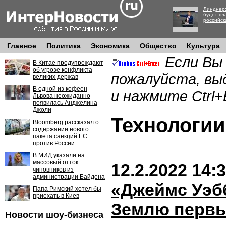
Линднер:
будет пл
российск
Главное
Политика
Экономика
Общество
Культура
Если Вы
В Китае предупреждают
об угрозе конфликта
пожалуйста, вы
великих держав
В одной из кофеен
и нажмите Ctrl+
Львова неожиданно
появилась Анджелина
Джоли
Технолог
Bloomberg рассказал о
содержании нового
пакета санкций ЕС
против России
В МИД указали на
массовый отток
12.2.2022 14:
чиновников из
администрации Байдена
«Джеймс Уэб
Папа Римский хотел бы
приехать в Киев
Землю первы
Новости шоу-бизнеса