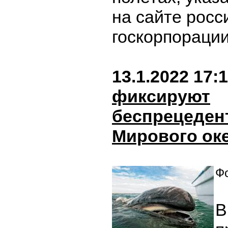
на сайте росс
госкорпораци
13.1.2022 17:
фиксируют
беспрецеден
Мирового ок
Фо
В