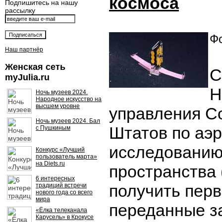
космоса
Подпишитесь на нашу
рассылку
Фо
Наш партнёр
Женская сеть
С
myJulia.ru
Н
Ночь музеев 2024.
Народное искусство на
высшем уровне
управления С
Ночь музеев 2024. Бал
Штатов по аэр
с Пушкиным
исследованию
Конкурс «Лучший
пользователь марта»
на Diets.ru
пространства
6 интересных
получить перв
традиций встречи
нового года со всего
мира
переданные з
«Ёлка телеканала
Карусель» в Крокусе