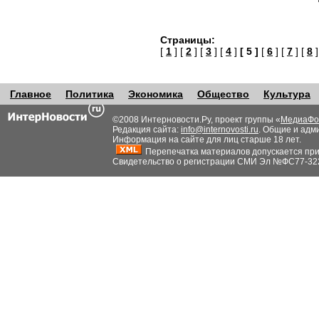
Страницы:
[
1
] [
2
] [
3
] [
4
]
[ 5 ]
[
6
] [
7
] [
8
]
Главное
Политика
Экономика
Общество
Культура
©2008 Интерновости.Ру, проект группы «
МедиаФо
Редакция сайта:
info@internovosti.ru
. Общие и адм
Информация на сайте для лиц старше 18 лет.
Перепечатка материалов допускается при н
Свидетельство о регистрации СМИ Эл №ФС77-32