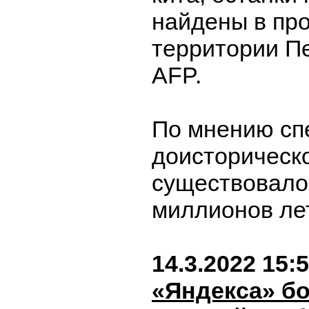
найдены в пр
территории П
AFP.
По мнению сп
доисторическ
существовало
миллионов ле
14.3.2022 15:
«Яндекса» бо