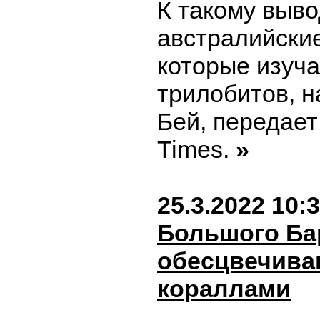
К такому выв
австралийски
которые изуч
трилобитов, н
Бей, передает
Times.
»
25.3.2022 10:
Большого Ба
обесцвечива
кораллами