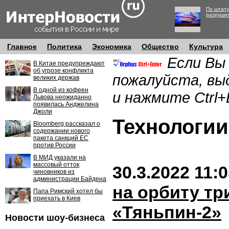
По штату
разруши
Главное
Политика
Экономика
Общество
Культура
Если Вы
В Китае предупреждают
об угрозе конфликта
пожалуйста, вы
великих держав
В одной из кофеен
и нажмите Ctrl+
Львова неожиданно
появилась Анджелина
Джоли
Технолог
Bloomberg рассказал о
содержании нового
пакета санкций ЕС
против России
В МИД указали на
массовый отток
30.3.2022 11:
чиновников из
администрации Байдена
на орбиту тр
Папа Римский хотел бы
приехать в Киев
«Тяньпин-2»
Новости шоу-бизнеса