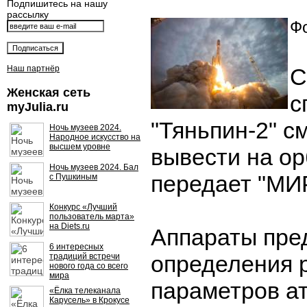
Подпишитесь на нашу
рассылку
Фо
Наш партнёр
С
Женская сеть
с
myJulia.ru
"Тяньпин-2" с
Ночь музеев 2024.
Народное искусство на
высшем уровне
вывести на ор
Ночь музеев 2024. Бал
передает "МИР
с Пушкиным
Конкурс «Лучший
пользователь марта»
на Diets.ru
Аппараты пре
6 интересных
определения 
традиций встречи
нового года со всего
мира
параметров а
«Ёлка телеканала
Карусель» в Крокусе