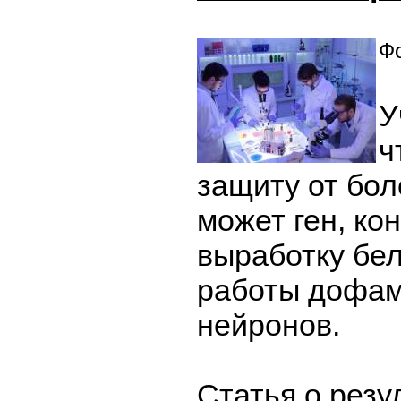
Фо
У
ч
защиту от бо
может ген, к
выработку бел
работы дофам
нейронов.
Статья о резу