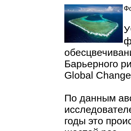
Фо
У
ф
обесцвечиван
Барьерного р
Global Change 
По данным ав
исследователе
годы это прои