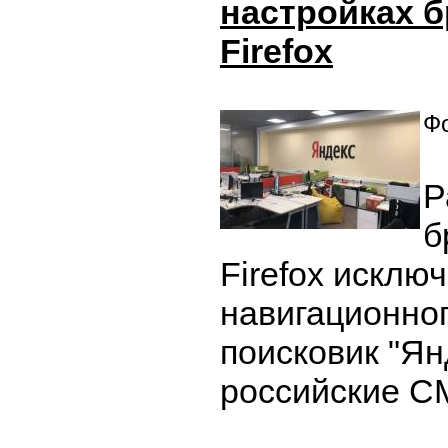
настройках б
Firefox
Фо
Р
б
Firefox исклю
навигационног
поисковик "Ян
российские С