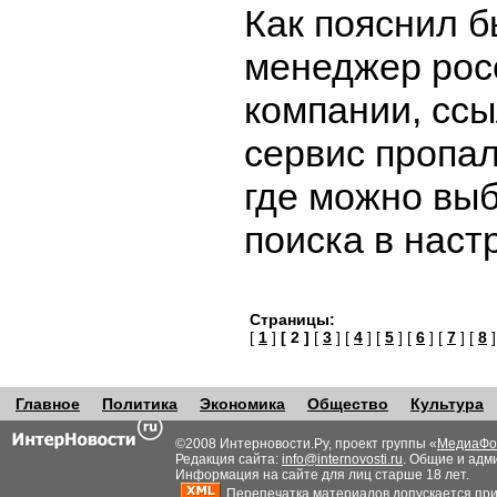
Как пояснил б
менеджер рос
компании, ссы
сервис пропал
где можно вы
поиска в наст
Страницы:
[
1
]
[ 2 ]
[
3
] [
4
] [
5
] [
6
] [
7
] [
8
]
Главное
Политика
Экономика
Общество
Культура
©2008 Интерновости.Ру, проект группы «
МедиаФо
Редакция сайта:
info@internovosti.ru
. Общие и адм
Информация на сайте для лиц старше 18 лет.
Перепечатка материалов допускается при н