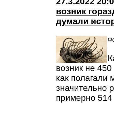
27.3.2022 20:
возник гораз
думали исто
Фо
К
возник не 450
как полагали 
значительно р
примерно 514 