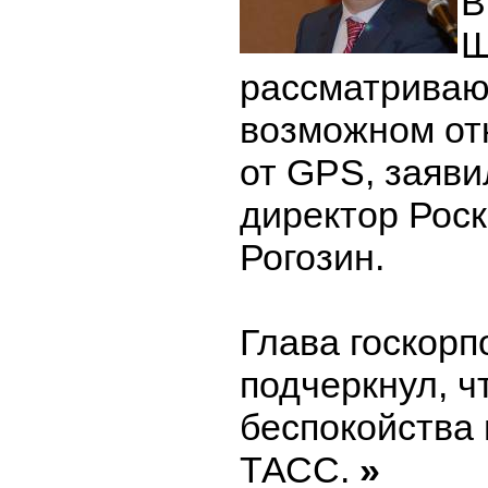
В
Ш
рассматриваю
возможном от
от GPS, заяв
директор Рос
Рогозин.
Глава госкорп
подчеркнул, ч
беспокойства 
ТАСС.
»