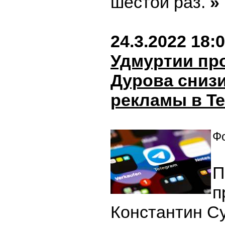
шестой раз.
»
24.3.2022 18:
Удмуртии пр
Дурова сниз
рекламы в Te
Фо
П
п
Константин С