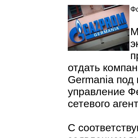
Фо
М
э
п
отдать компа
Germania под
управление Ф
сетевого агент
С соответств