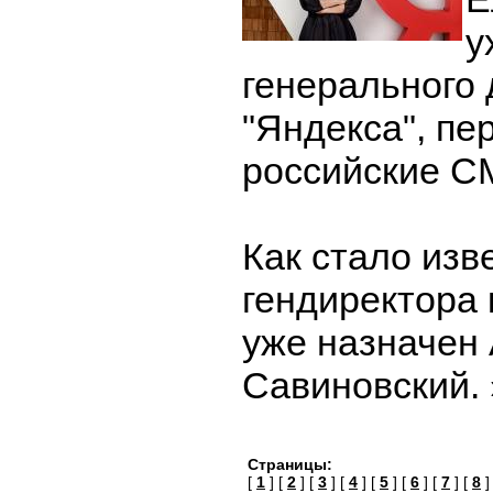
у
генерального
"Яндекса", пе
российские С
Как стало изве
гендиректора
уже назначен
Савиновский.
Страницы:
[
1
] [
2
] [
3
] [
4
] [
5
] [
6
] [
7
] [
8