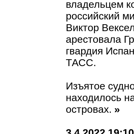
владельцем к
российский м
Виктор Вексел
арестовала Г
гвардия Испан
ТАСС.
Изъятое судно
находилось н
островах.
»
3.4.2022 19:10