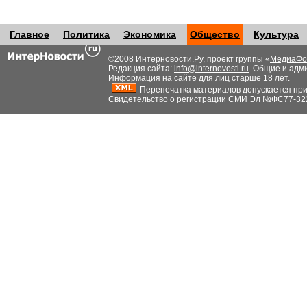
Главное
Политика
Экономика
Общество
Культура
©2008 Интерновости.Ру, проект группы «
МедиаФо
Редакция сайта:
info@internovosti.ru
. Общие и адм
Информация на сайте для лиц старше 18 лет.
Перепечатка материалов допускается при н
Свидетельство о регистрации СМИ Эл №ФС77-32