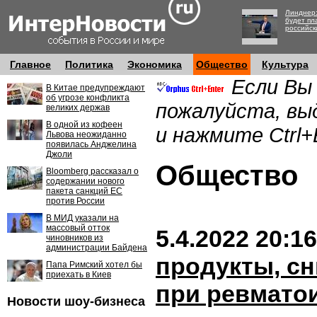
Линднер:
будет пл
российск
Главное
Политика
Экономика
Общество
Культура
Если Вы
В Китае предупреждают
об угрозе конфликта
пожалуйста, вы
великих держав
В одной из кофеен
и нажмите Ctrl+
Львова неожиданно
появилась Анджелина
Джоли
Обществ
Bloomberg рассказал о
содержании нового
пакета санкций ЕС
против России
В МИД указали на
массовый отток
5.4.2022 20:16
чиновников из
администрации Байдена
продукты, с
Папа Римский хотел бы
приехать в Киев
при ревмато
Новости шоу-бизнеса