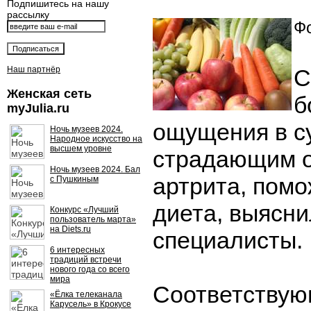
Подпишитесь на нашу
рассылку
Фо
Наш партнёр
С
Женская сеть
б
myJulia.ru
ощущения в с
Ночь музеев 2024.
Народное искусство на
высшем уровне
страдающим о
Ночь музеев 2024. Бал
артрита, помо
с Пушкиным
диета, выясн
Конкурс «Лучший
пользователь марта»
на Diets.ru
специалисты.
6 интересных
традиций встречи
нового года со всего
мира
Соответству
«Ёлка телеканала
Карусель» в Крокусе