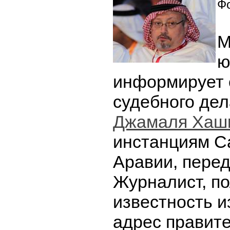
Фо
М
ю
информирует 
судебного де
Джамаля Хаш
инстанциям С
Аравии, пере
Журналист, п
известность и
адрес правит