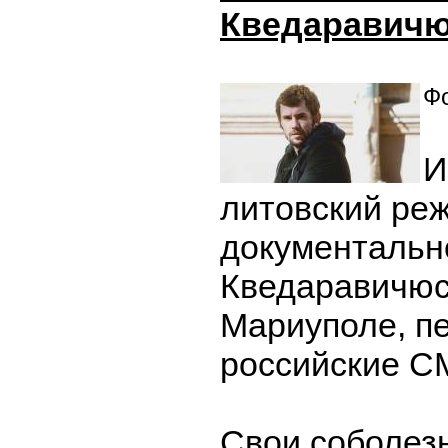
Кведаравич
Фо
И
литовский ре
документальн
Кведаравичюс
Мариуполе, п
российские С
Свои соболезн