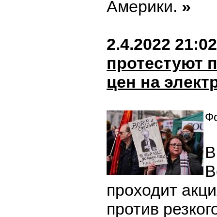
Америки.
»
2.4.2022 21:02
протестуют п
цен на элект
Фо
В
В
проходит акци
против резког