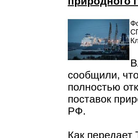
природного г
Фо
С
К
В
сообщили, что
полностью отк
поставок прир
РФ.
Как передает