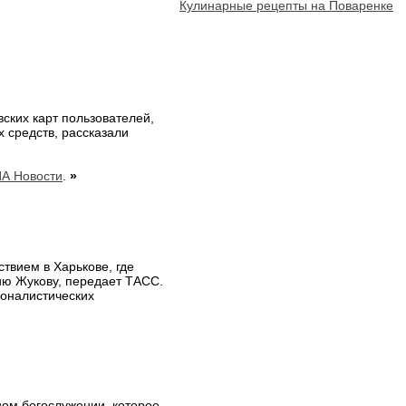
Кулинарные рецепты на Поваренке
ских карт пользователей,
 средств, рассказали
А Новости
.
»
твием в Харькове, где
ю Жукову, передает ТАСС.
ионалистических
ном богослужении, которое