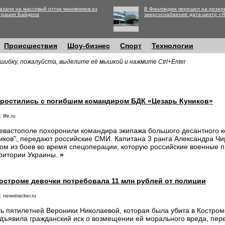
азали на массовый отток чиновников из
В Финляндии перешел на резер
трации Байдена
энергоснабжение дата-центр «
Происшествия
Шоу-бизнес
Спорт
Технологии
шибку, пожалуйста, выделите её мышкой и нажмите Ctrl+Enter
простились с погибшим командиром БДК «Цезарь Куников»
 life.ru
евастополе похоронили командира экипажа большого десантного к
иков", передают российские СМИ. Капитана 3 ранга Александра Чи
ом из боев во время спецоперации, которую российские военные п
ритории Украины.
»
остроме девочки потребовала 11 млн рублей от полиции
 newstracker.ru
ь пятилетней Вероники Николаевой, которая была убита в Костроме
дъявила гражданский иск о возмещении ей морального вреда, пер