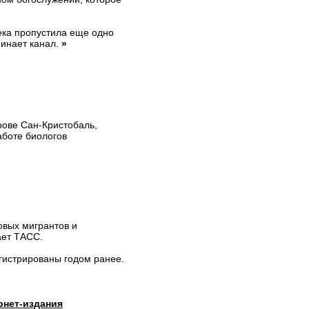
ека пропустила еще одно
минает канал.
»
рове Сан-Кристобаль,
аботе биологов
овых мигрантов и
ает ТАСС.
гистрированы годом ранее.
рнет-издания