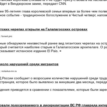
йдет в Виндзорском замке, передает CNN.
ее 95-летняя глава королевской семьи впервые за более чем полв
ное событие - традиционное богослужение в Чистый четверг, напо
тских черепах открыли на Галапагосских островах
 funart.pro
ные обнаружили неизвестный ранее вид гигантских черепах на ост
орый считается наиболее старым в Галапагосском архипелаге. О р
сказывает испанское издание El Pais.
»
число нарушений среди мигрантов
 notarius-nn.ru
 России сообщает о возросшем количестве нарушений среди труд
странцев, которое было выявлено за минувшие два месяца, перед
дения приводятся в сравнении с показателями, которые были заре
овали подозреваемого в дискредитации ВС РФ главреда инте