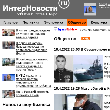
В МИД ук
админис
Главное
Политика
Экономика
Общество
Культура
Если Вы заметили о
В Китае предупреждают
об угрозе конфликта
великих держав
Общество
В одной из кофеен
Львова неожиданно
18.4.2022 20:03
В Севастополе 
появилась Анджелина
Джоли
Фото:
Bloomberg рассказал о
содержании нового
В С
пакета санкций ЕС
Кун
против России
одн
тер
В МИД указали на
массовый отток
чиновников из
администрации Байдена
18.4.2022 19:28
Мать убитой в К
Папа Римский хотел бы
приехать в Киев
Фото:
Мат
Новости шоу-бизнеса
пре