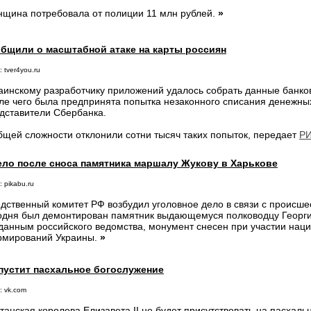
щина потребовала от полиции 11 млн рублей.
»
общили о масштабной атаке на карты россиян
 tver4you.ru
аинскому разработчику приложений удалось собрать данные банков
ле чего была предпринята попытка незаконного списания денежных
дставители Сбербанка.
бщей сложности отклонили сотни тысяч таких попыток, передает
РИ
ело после сноса памятника маршалу Жукову в Харькове
 pikabu.ru
дственный комитет РФ возбудил уголовное дело в связи с происшес
одня был демонтирован памятник выдающемуся полководцу Георги
данным российского ведомства, монумент снесен при участии нац
мирований Украины.
»
опустит пасхальное богослужение
: vk.com
танская королева Елизавета II не будет присутствовать на пасхаль