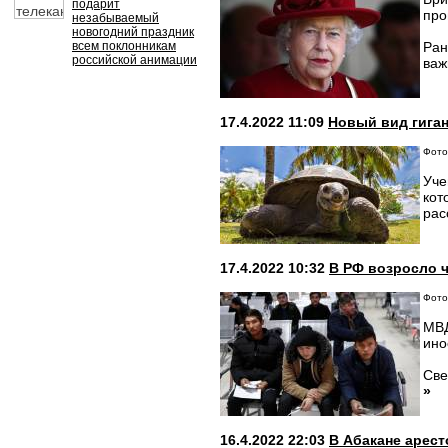
подарит
про
незабываемый
новогодний праздник
всем поклонникам
Ран
российской анимации
важ
17.4.2022 11:09
Новый вид гиган
Фото:
Уче
кот
рас
17.4.2022 10:32
В РФ возросло 
Фото:
МВД
ино
Све
»
16.4.2022 22:03
В Абакане арест