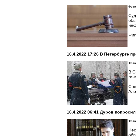
Фото
Суд
обв
инф
Фиг
16.4.2022 17:26
В Петербурге пр
Фото:
В С
ген
Сре
Але
16.4.2022 06:41
Дуров попросил
Фото
Нес
обр