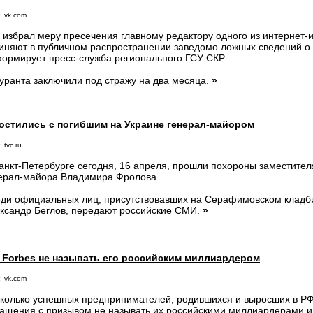
: vk.com
 избрал меру пресечения главному редактору одного из интернет-и
иняют в публичном распространении заведомо ложных сведений о 
ормирует пресс-служба регионального ГСУ СКР.
уранта заключили под стражу на два месяца.
»
остились с погибшим на Украине генерал-майором
 tvc.ru
анкт-Петербурге сегодня, 16 апреля, прошли похороны заместите
ерал-майора Владимира Фролова.
ди официальных лиц, присутствовавших на Серафимовском кладб
ксандр Беглов, передают российские СМИ.
»
 Forbes не называть его российским миллиардером
: vk.com
колько успешных предпринимателей, родившихся и выросших в РФ
ащения с призывом не называть их российскими миллиардерами и 