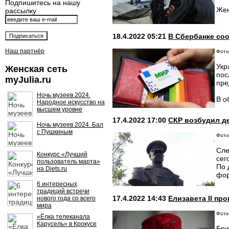
Подпишитесь на нашу
Жен
рассылку
18.4.2022 05:21
В Сбербанке со
Наш партнёр
Фото:
Укр
Женская сеть
пос
myJulia.ru
пре
Ночь музеев 2024.
В о
Народное искусство на
высшем уровне
17.4.2022 17:00
СКР возбудил д
Ночь музеев 2024. Бал
с Пушкиным
Фото:
Сле
Конкурс «Лучший
сег
пользователь марта»
По 
на Diets.ru
фор
6 интересных
традиций встречи
17.4.2022 14:43
Елизавета II пр
нового года со всего
мира
Фото
«Ёлка телеканала
Карусель» в Крокусе
Бри