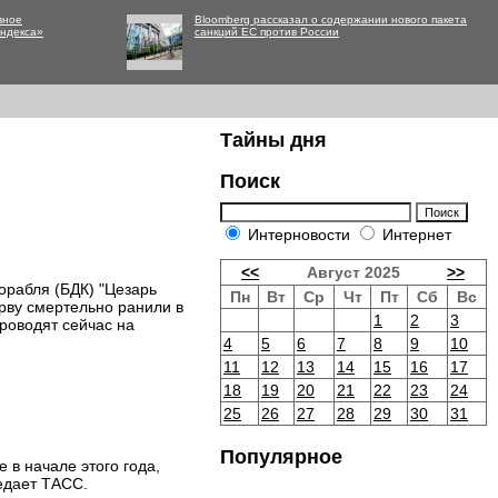
вное
Bloomberg рассказал о содержании нового пакета
Яндекса»
санкций ЕС против России
Тайны дня
Поиск
Интерновости
Интернет
<<
Август 2025
>>
орабля (БДК) "Цезарь
Пн
Вт
Ср
Чт
Пт
Сб
Вс
рву смертельно ранили в
1
2
3
роводят сейчас на
4
5
6
7
8
9
10
11
12
13
14
15
16
17
18
19
20
21
22
23
24
25
26
27
28
29
30
31
Популярное
 в начале этого года,
едает ТАСС.