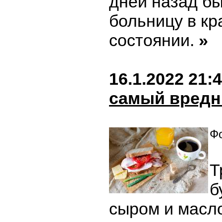
дней назад бы
больницу в к
состоянии.
»
16.1.2022 21:
самый вредн
Фо
Т
б
сыром и масл