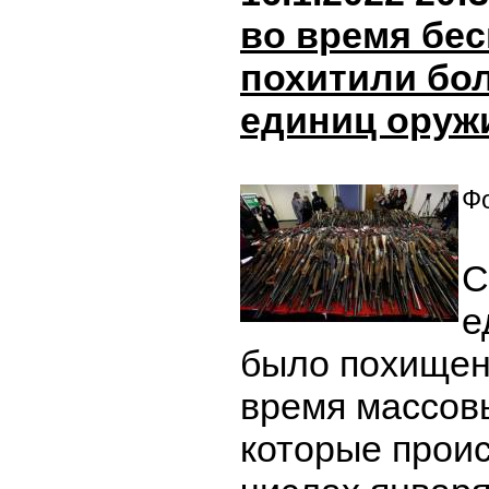
во время бе
похитили бол
единиц оруж
Фо
С
е
было похищен
время массов
которые прои