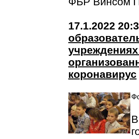
ФБР Винсом П
17.1.2022 20:
образовател
учреждениях
организован
коронавирус
Фо
В
г