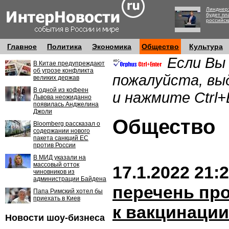
Линднер:
будет пл
российск
Главное
Политика
Экономика
Общество
Культура
Если Вы
В Китае предупреждают
об угрозе конфликта
пожалуйста, вы
великих держав
В одной из кофеен
и нажмите Ctrl+
Львова неожиданно
появилась Анджелина
Джоли
Обществ
Bloomberg рассказал о
содержании нового
пакета санкций ЕС
против России
В МИД указали на
массовый отток
17.1.2022 21:
чиновников из
администрации Байдена
перечень пр
Папа Римский хотел бы
приехать в Киев
к вакцинации
Новости шоу-бизнеса