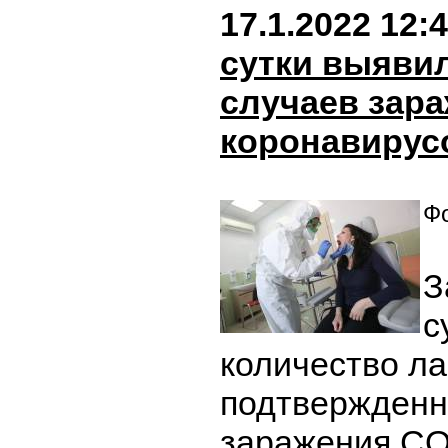
17.1.2022 12:
сутки выявил
случаев зар
коронавирус
Фо
З
с
количество л
подтвержденн
заражения CO