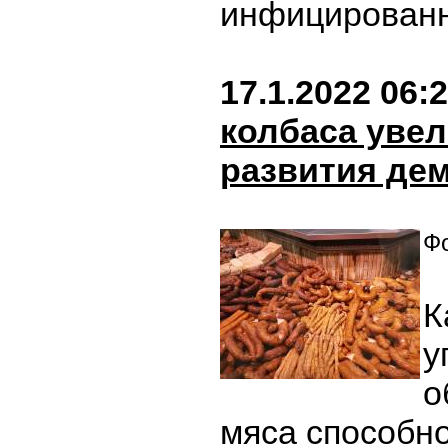
инфицирован
17.1.2022 06:
колбаса уве
развития де
Фо
К
у
о
мяса способн