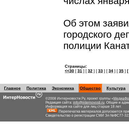
числах января
Об этом заяв
городского де
полиции Кана
Страницы:
<<30
[
31
] [
32
] [
33
] [
34
] [
35
]
[
Главное
Политика
Экономика
Общество
Культура
©2008 Интерновости.Ру, проект группы «
МедиаФо
Редакция сайта:
info@internovosti.ru
. Общие и адм
Информация на сайте для лиц старше 18 лет.
Перепечатка материалов допускается при н
Свидетельство о регистрации СМИ Эл №ФС77-32