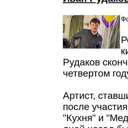
Фо
Р
к
Рудаков сконч
четвертом год
Артист, став
после участия
"Кухня" и "Ме