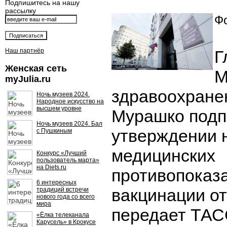
Подпишитесь на нашу
рассылку
Фо
Наш партнёр
Г
Женская сеть
М
myJulia.ru
здравоохране
Ночь музеев 2024.
Народное искусство на
высшем уровне
Мурашко подп
Ночь музеев 2024. Бал
утверждении 
с Пушкиным
медицинских
Конкурс «Лучший
пользователь марта»
на Diets.ru
противопоказа
6 интересных
вакцинации от
традиций встречи
нового года со всего
мира
передает ТАСС
«Ёлка телеканала
Карусель» в Крокусе