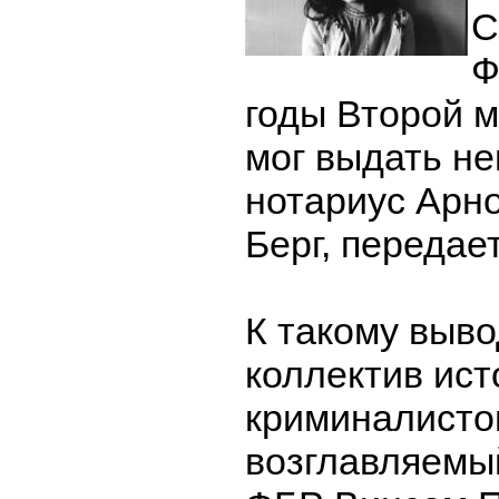
С
Ф
годы Второй 
мог выдать н
нотариус Арн
Берг, передае
К такому выв
коллектив ист
криминалисто
возглавляемый