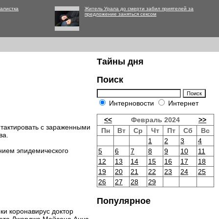
алистка
Житель Урала до смерти забил приятелей за
предложение заняться сексом
Тайны дня
Поиск
Интерновости
Интернет
<<
Февраль 2024
>>
нтактировать с зараженными
Пн
Вт
Ср
Чт
Пт
Сб
Вс
ва.
1
2
3
4
ением эпидемического
5
6
7
8
9
10
11
12
13
14
15
16
17
18
19
20
21
22
23
24
25
26
27
28
29
Популярное
ки коронавирус доктор