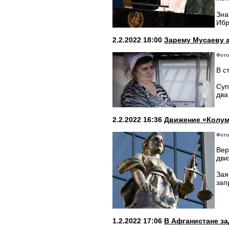
Зна
Ибр
2.2.2022 18:00
Зарему Мусаеву 
Фото:
В с
Суп
два
2.2.2022 16:36
Движение «Колум
Фото:
Вер
дви
Зая
зап
1.2.2022 17:06
В Афганистане за