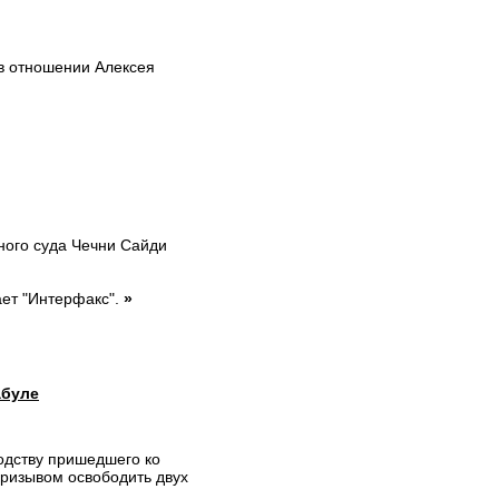
в отношении Алексея
ного суда Чечни Сайди
ает "Интерфакс".
»
абуле
одству пришедшего ко
призывом освободить двух