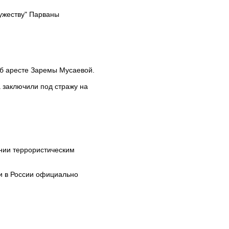
ужеству" Парваны
б аресте Заремы Мусаевой.
 заключили под стражу на
нии террористическим
ии в России официально