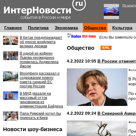
По штату
Главное
Политика
Экономика
Общество
Культура
Если Вы заметили о
В Китае предупреждают
об угрозе конфликта
великих держав
Общество
В одной из кофеен
Львова неожиданно
4.2.2022 10:05
В России отменя
появилась Анджелина
Джоли
Фото:
Bloomberg рассказал о
содержании нового
В Р
пакета санкций ЕС
кор
против России
По 
В МИД указали на
массовый отток
про
чиновников из
администрации Байдена
4.2.2022 09:24
В Северной Амер
Папа Римский хотел бы
приехать в Киев
Фото
Новости шоу-бизнеса
Пре