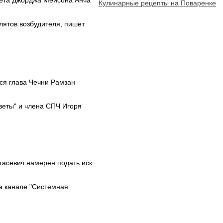
тета Джорджа Мейсона Анча
Кулинарные рецепты на Поваренке
ятов возбудителя, пишет
ся глава Чечни Рамзан
зеты" и члена СПЧ Игоря
тасевич намерен подать иск
а канале "Системная