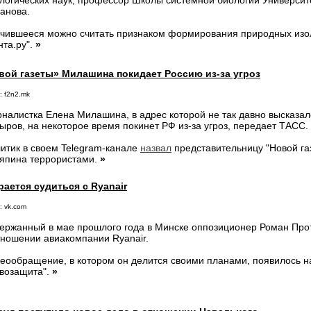
логических наук, профессор Школы системной биологии Универси
анова.
чившееся можно считать признаком формирования природных изол
нта.ру".
»
вой газеты» Милашина покидает Россию из-за угроз
: f2n2.mk
налистка Елена Милашина, в адрес которой не так давно высказал
ыров, на некоторое время покинет РФ из-за угроз, передает ТАСС.
итик в своем Telegram-канале
назвал
представительницу "Новой га
япина террористами.
»
ается судиться с Ryanair
: vk.com
ержанный в мае прошлого года в Минске оппозиционер Роман Про
тношении авиакомпании Ryanair.
еообращение, в котором он делится своими планами, появилось н
возащита".
»