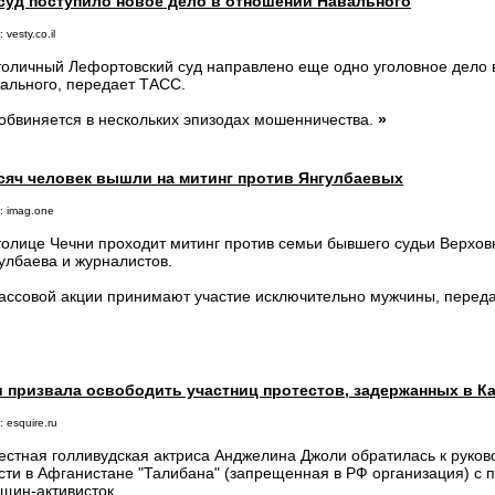
суд поступило новое дело в отношении Навального
 vesty.co.il
толичный Лефортовский суд направлено еще одно уголовное дело 
ального, передает ТАСС.
обвиняется в нескольких эпизодах мошенничества.
»
сяч человек вышли на митинг против Янгулбаевых
: imag.one
толице Чечни проходит митинг против семьи бывшего судьи Верхов
улбаева и журналистов.
ассовой акции принимают участие исключительно мужчины, перед
 призвала освободить участниц протестов, задержанных в К
 esquire.ru
естная голливудская актриса Анджелина Джоли обратилась к руков
сти в Афганистане "Талибана" (запрещенная в РФ организация) с 
щин-активисток.