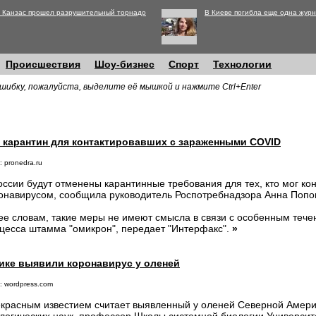
 Канзас прошел разрушительный торнадо
В Киеве погибла еще одна журн
Происшествия
Шоу-бизнес
Спорт
Технологии
шибку, пожалуйста, выделите её мышкой и нажмите Ctrl+Enter
т карантин для контактировавших с зараженными COVID
 pronedra.ru
оссии будут отменены карантинные требования для тех, кто мог ко
онавирусом, сообщила руководитель Роспотребнадзора Анна Попо
ее словам, такие меры не имеют смысла в связи с особенным теч
цесса штамма "омикрон", передает "Интерфакс".
»
ике выявили коронавирус у оленей
: wordpress.com
красным известием считает выявленный у оленей Северной Амери