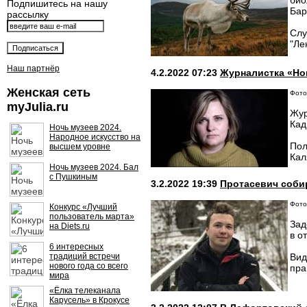
био
Подпишитесь на нашу
Бар
рассылку
Слу
"Ле
Наш партнёр
4.2.2022 07:23
Журналистка «Но
Женская сеть
Фото
myJulia.ru
Жур
Кад
Ночь музеев 2024.
Народное искусство на
Пол
высшем уровне
Кал
Ночь музеев 2024. Бал
с Пушкиным
3.2.2022 19:39
Протасевич собир
Фото
Конкурс «Лучший
пользователь марта»
Зад
на Diets.ru
в о
6 интересных
традиций встречи
Вид
нового года со всего
пра
мира
«Ёлка телеканала
Карусель» в Крокусе