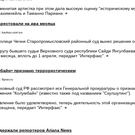
менитая артистка при этом дала высокую оценку "историческому м
ахимхейль и Таманно Париани.
»
арестовали на два месяца
 kavkaz-uzel.eu
толице Чечни Старопромысловский районный суд вынес решение о
ругу бывшего судьи Верховного суда республики Сайди Янгулбаева
 месяца, вплоть до 1 апреля, передает "Интерфакс".
»
байн» признано террористическим
 8prav.ru
ховный суд РФ рассмотрел иск Генеральной прокуратуры о призна
жения "Колумбайн" (известно также под названием "Скулшутинг").
вление было удовлетворено, теперь деятельность этой организац
рещена, передает "Интерфакс".
»
держали репортеров Ariana News