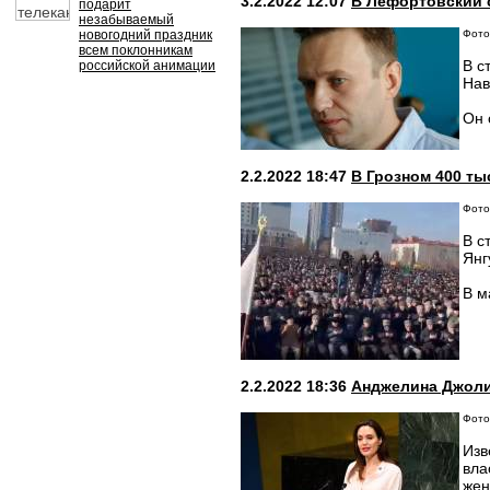
3.2.2022 12:07
В Лефортовский 
подарит
незабываемый
новогодний праздник
Фото:
всем поклонникам
В с
российской анимации
Нав
Он 
2.2.2022 18:47
В Грозном 400 ты
Фото
В с
Янг
В м
2.2.2022 18:36
Анджелина Джоли
Фото:
Изв
вла
жен