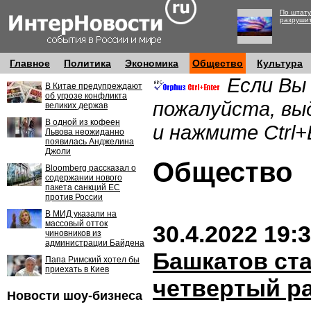
По штату
разруши
Главное
Политика
Экономика
Общество
Культура
Если Вы
В Китае предупреждают
об угрозе конфликта
пожалуйста, вы
великих держав
В одной из кофеен
и нажмите Ctrl+
Львова неожиданно
появилась Анджелина
Джоли
Обществ
Bloomberg рассказал о
содержании нового
пакета санкций ЕС
против России
В МИД указали на
массовый отток
30.4.2022 19:
чиновников из
администрации Байдена
Башкатов ста
Папа Римский хотел бы
приехать в Киев
четвертый р
Новости шоу-бизнеса