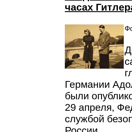
часах Гитлер
Фо
Д
с
г
Германии Адо
были опублико
29 апреля, Ф
службой безо
России.