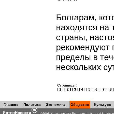
Болгарам, кот
находятся на 
страны, насто
рекомендуют 
пределы в те
нескольких су
Страницы:
[
1
]
[ 2 ]
[
3
] [
4
] [
5
] [
6
] [
7
] [
8
]
Главное
Политика
Экономика
Общество
Культура
©2008 Интерновости.Ру, проект группы «
МедиаФо