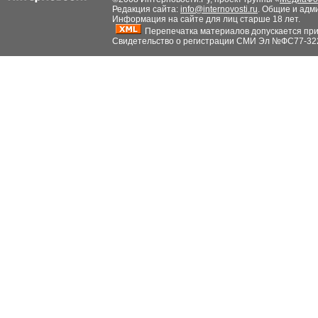
Редакция сайта:
info@internovosti.ru
. Общие и адм
Информация на сайте для лиц старше 18 лет.
Перепечатка материалов допускается при н
Свидетельство о регистрации СМИ Эл №ФС77-32