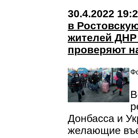
30.4.2022 19:
в Ростовску
жителей ДНР
проверяют н
Фо
В
р
Донбасса и Ук
желающие въе