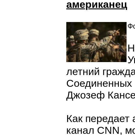
американец
Фо
Н
У
летний гражд
Соединенных 
Джозеф Кансе
Как передает
канал CNN, м