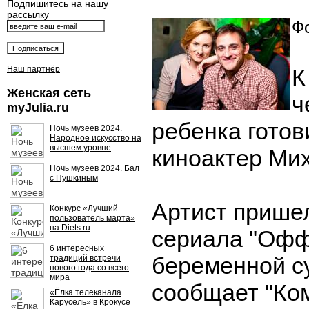
Подпишитесь на нашу
рассылку
Фо
Наш партнёр
К
Женская сеть
ч
myJulia.ru
ребенка готов
Ночь музеев 2024.
Народное искусство на
высшем уровне
киноактер Ми
Ночь музеев 2024. Бал
с Пушкиным
Артист прише
Конкурс «Лучший
пользователь марта»
на Diets.ru
сериала "Офф
6 интересных
беременной су
традиций встречи
нового года со всего
мира
сообщает "Ко
«Ёлка телеканала
Карусель» в Крокусе