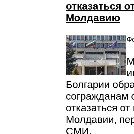
отказаться о
Молдавию
Фо
М
и
Болгарии обра
согражданам 
отказаться от
Молдавии, пе
СМИ.