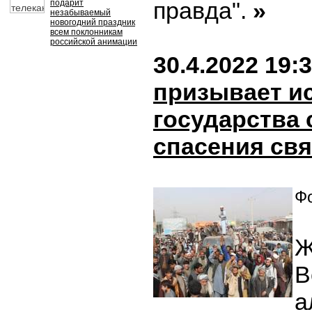
правда".
»
подарит
незабываемый
новогодний праздник
всем поклонникам
российской анимации
30.4.2022 19:
призывает и
государства 
спасения св
Фо
Ж
В
а