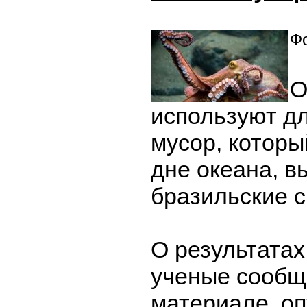
Фо
О
используют д
мусор, которы
дне океана, в
бразильские 
О результата
ученые сообщ
материале, о