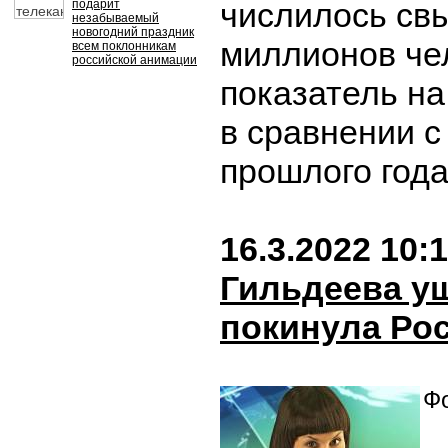
числилось св
подарит
незабываемый
новогодний праздник
миллионов чел
всем поклонникам
российской анимации
показатель на
в сравнении с
прошлого год
16.3.2022 10:
Гильдеева уш
покинула Ро
Фо