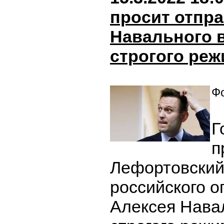
просит отпр
Навального 
строгого ре
Фо
Г
п
Лефортовский
российского 
Алексея Нава