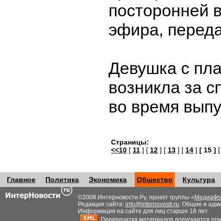
посторонней в
эфира, перед
Девушка с пл
возникла за 
во время выпу
Страницы:
<<10
[
11
] [
12
] [
13
] [
14
]
[ 15 ]
Главное
Политика
Экономика
Общество
Культура
©2008 Интерновости.Ру, проект группы «
МедиаФо
Редакция сайта:
info@internovosti.ru
. Общие и адм
Информация на сайте для лиц старше 18 лет.
Перепечатка материалов допускается при н