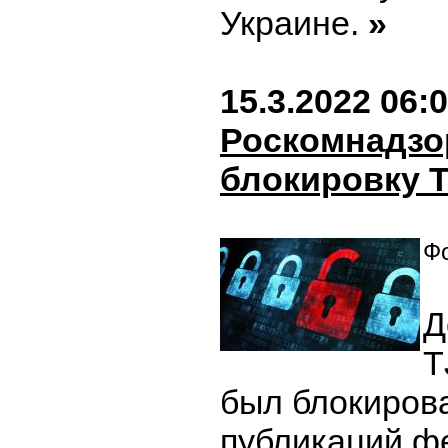
Украине.
»
15.3.2022 06:
Роскомнадзо
блокировку T
Фо
Д
T
был блокирова
публикаций ф