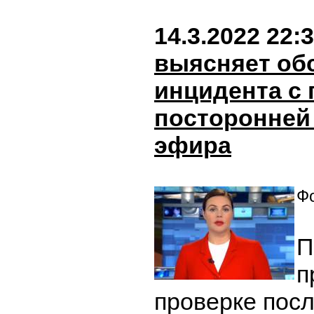
14.3.2022 22:
выясняет об
инцидента с
посторонней
эфира
Фо
П
п
проверке пос