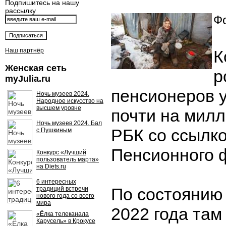
Подпишитесь на нашу
рассылку
Фо
Наш партнёр
К
Женская сеть
р
myJulia.ru
пенсионеров 
Ночь музеев 2024.
Народное искусство на
высшем уровне
почти на милл
Ночь музеев 2024. Бал
РБК со ссылк
с Пушкиным
Пенсионного 
Конкурс «Лучший
пользователь марта»
на Diets.ru
6 интересных
По состоянию 
традиций встречи
нового года со всего
мира
2022 года там
«Ёлка телеканала
Карусель» в Крокусе