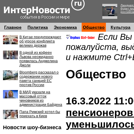
Линднер:
будет пл
российск
Главное
Политика
Экономика
Общество
Культура
Если Вы
В Китае предупреждают
об угрозе конфликта
пожалуйста, вы
великих держав
В одной из кофеен
и нажмите Ctrl+
Львова неожиданно
появилась Анджелина
Джоли
Обществ
Bloomberg рассказал о
содержании нового
пакета санкций ЕС
против России
В МИД указали на
массовый отток
16.3.2022 11:
чиновников из
администрации Байдена
пенсионеров 
Папа Римский хотел бы
приехать в Киев
уменьшилось
Новости шоу-бизнеса