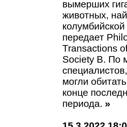
вымерших гиг
животных, на
колумбийской
передает Phil
Transactions o
Society B. По
специалистов,
могли обитать
конце последн
периода.
»
15.3.2022 18: