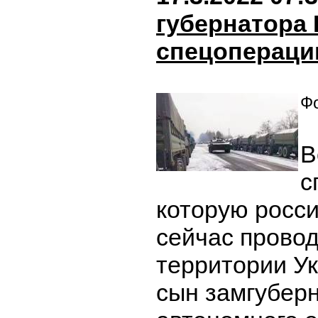
губернатора 
спецопераци
Фо
В
с
которую росс
сейчас провод
территории Ук
сын замгубер