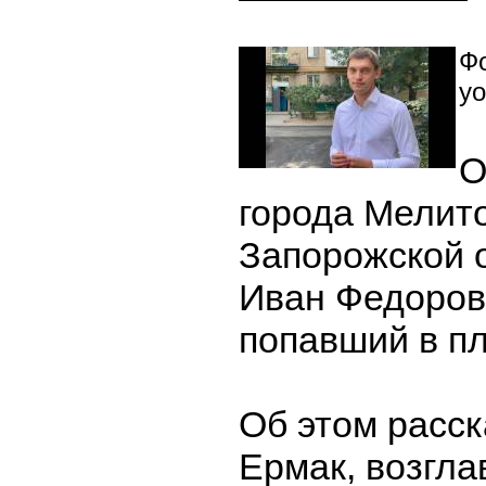
Фо
yo
О
города Мелит
Запорожской 
Иван Федоров
попавший в пл
Об этом расс
Ермак, возгл