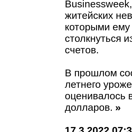
Businessweek,
житейских нев
которыми ему
столкнуться и
счетов.
В прошлом со
летнего урож
оценивалось 
долларов.
»
17.3.2022 07: