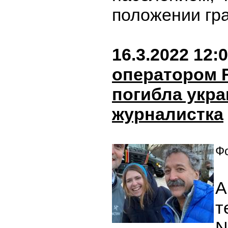
положении гр
16.3.2022 12:
оператором 
погибла укра
журналистка
Фо
А
т
N