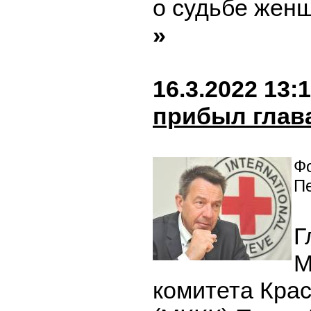
о судьбе жен
»
16.3.2022 13:
прибыл глав
Фо
П
Г
М
комитета Крас