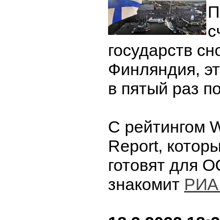
П
с
государств сн
Финляндия, эт
в пятый раз п
С рейтингом W
Report, котор
готовят для О
знакомит
РИА