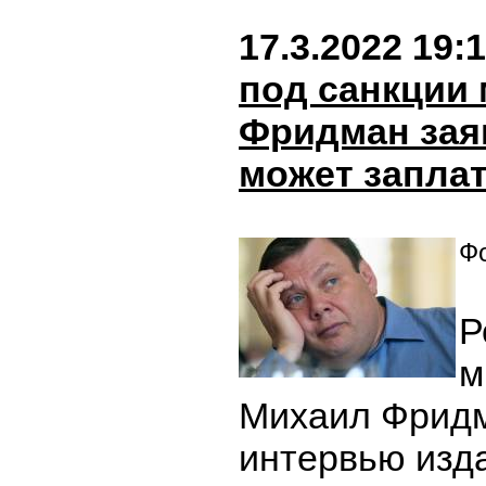
17.3.2022 19:
под санкции
Фридман заяв
может запла
Фо
Р
м
Михаил Фрид
интервью изд