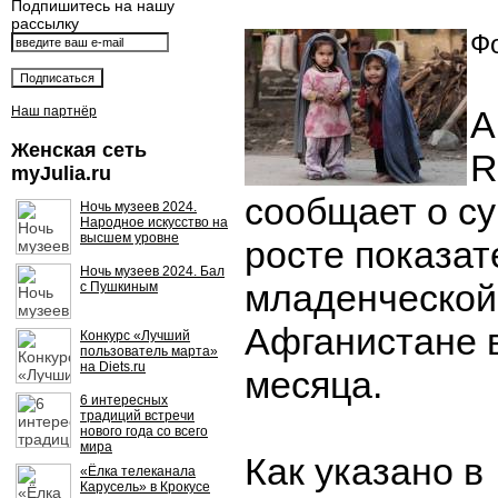
Подпишитесь на нашу
рассылку
Фо
Наш партнёр
А
Женская сеть
R
myJulia.ru
сообщает о с
Ночь музеев 2024.
Народное искусство на
высшем уровне
росте показат
Ночь музеев 2024. Бал
младенческой
с Пушкиным
Афганистане 
Конкурс «Лучший
пользователь марта»
на Diets.ru
месяца.
6 интересных
традиций встречи
нового года со всего
мира
Как указано в
«Ёлка телеканала
Карусель» в Крокусе