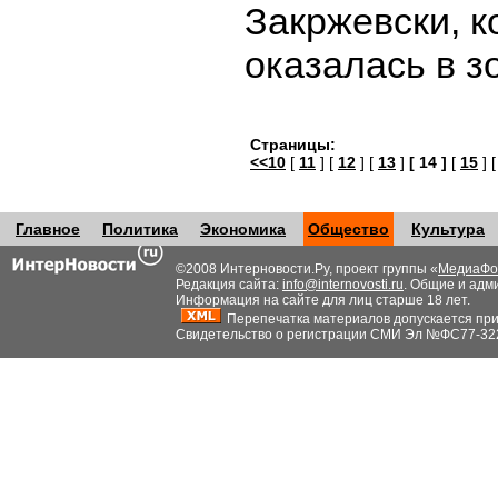
Закржевски, к
оказалась в з
Страницы:
<<10
[
11
] [
12
] [
13
]
[ 14 ]
[
15
] 
Главное
Политика
Экономика
Общество
Культура
©2008 Интерновости.Ру, проект группы «
МедиаФо
Редакция сайта:
info@internovosti.ru
. Общие и адм
Информация на сайте для лиц старше 18 лет.
Перепечатка материалов допускается при н
Свидетельство о регистрации СМИ Эл №ФС77-32