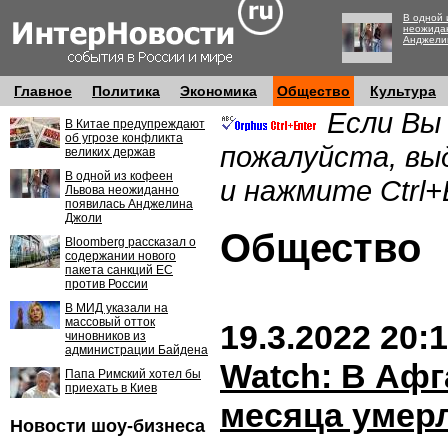
В одной 
неожида
Анджели
Главное
Политика
Экономика
Общество
Культура
Если Вы
В Китае предупреждают
об угрозе конфликта
пожалуйста, вы
великих держав
В одной из кофеен
и нажмите Ctrl+
Львова неожиданно
появилась Анджелина
Джоли
Обществ
Bloomberg рассказал о
содержании нового
пакета санкций ЕС
против России
В МИД указали на
массовый отток
19.3.2022 20:
чиновников из
администрации Байдена
Watch: В Афг
Папа Римский хотел бы
приехать в Киев
месяца умерл
Новости шоу-бизнеса