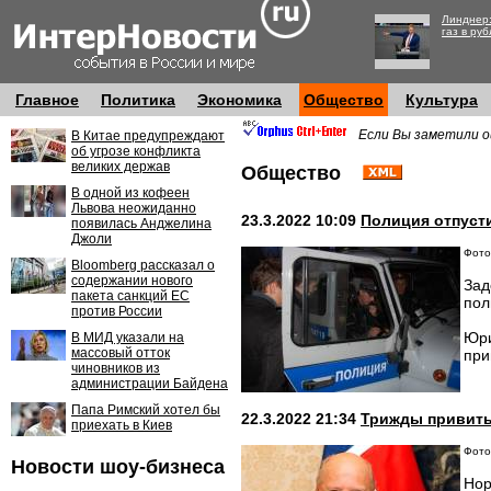
Линднер:
газ в руб
Главное
Политика
Экономика
Общество
Культура
Если Вы заметили о
В Китае предупреждают
об угрозе конфликта
великих держав
Общество
В одной из кофеен
Львова неожиданно
23.3.2022 10:09
Полиция отпуст
появилась Анджелина
Джоли
Фото
Bloomberg рассказал о
содержании нового
Зад
пакета санкций ЕС
пол
против России
Юри
В МИД указали на
массовый отток
при
чиновников из
администрации Байдена
Папа Римский хотел бы
22.3.2022 21:34
Трижды привиты
приехать в Киев
Фото:
Новости шоу-бизнеса
Нор