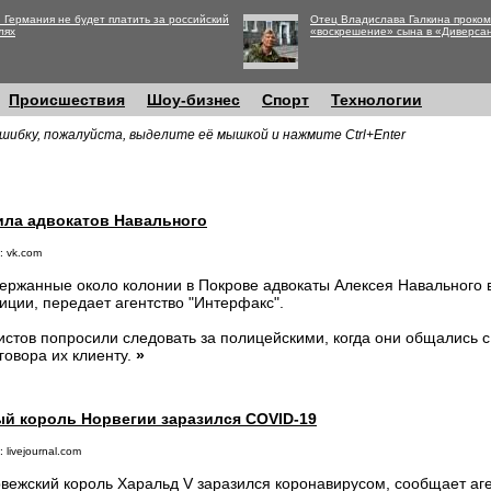
 Германия не будет платить за российский
Отец Владислава Галкина проко
лях
«воскрешение» сына в «Диверса
Происшествия
Шоу-бизнес
Спорт
Технологии
шибку, пожалуйста, выделите её мышкой и нажмите Ctrl+Enter
ила адвокатов Навального
: vk.com
ержанные около колонии в Покрове адвокаты Алексея Навального
иции, передает агентство "Интерфакс".
стов попросили следовать за полицейскими, когда они общались 
говора их клиенту.
»
й король Норвегии заразился COVID-19
 livejournal.com
вежский король Харальд V заразился коронавирусом, сообщает аген