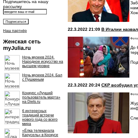
Подпишитесь на нашу
Заб
рассылку
нам
Хок
22.3.2022 21:09
В Италии назва
Наш партнёр
Фото
Женская сеть
myJulia.ru
До 
тер
Ночь музеев 2024.
Народное искусство на
Под
высшем уровне
Ночь музеев 2024. Бал
с Пушкиным
22.3.2022 20:24
СКР возбудил у
Конкурс «Лучший
Фото
пользователь марта»
на Diets.ru
Жур
инф
6 интересных
традиций встречи
Сле
нового года со всего
мира
«Ёлка телеканала
Карусель» в Крокусе