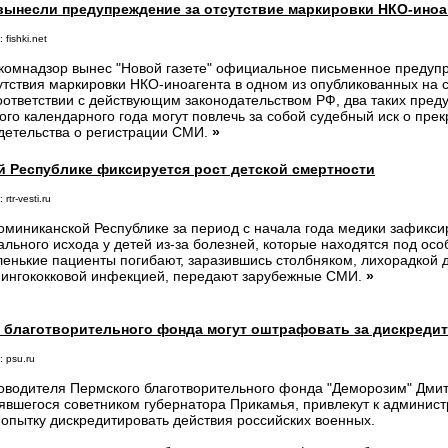
 вынесли предупреждение за отсутствие маркировки НКО-иноа
 fishki.net
комнадзор вынес "Новой газете" официальное письменное предуп
утствия маркировки НКО-иноагента в одном из опубликованных на 
оответствии с действующим законодательством РФ, два таких пред
ого календарного года могут повлечь за собой судебный иск о пре
детельства о регистрации СМИ.
»
й Республике фиксируется рост детской смертности
 rtr-vesti.ru
оминиканской Республике за период с начала года медики зафикси
ального исхода у детей из-за болезней, которые находятся под о
енькие пациенты погибают, заразившись столбняком, лихорадкой д
ингококковой инфекцией, передают зарубежные СМИ.
»
о благотворительного фонда могут оштрафовать за дискреди
 psu.ru
оводителя Пермского благотворительного фонда "Деморозим" Дми
явшегося советником губернатора Прикамья, привлекут к админист
попытку дискредитировать действия российских военных.