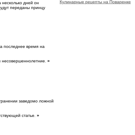
Кулинарные рецепты на Поваренке
а несколько дней он
будут переданы принцу
за последнее время на
 несовершеннолетние.
»
транении заведомо ложной
тствующей статье.
»