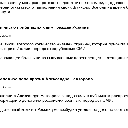
олевание у монарха протекает в достаточно легком виде, однако н
ерен отказаться от выполнения своих функций. Все они на время 
ону.
»
ли число прибывших к ним граждан Украины
: vk.com
60 тысяч возросло количество жителей Украины, которые прибыли 
риторию Италии, передают зарубежные СМИ.
авляющее большинство вынужденных переселенцев — женщины и
головное дело против Александра Невзорова
: vk.com
налиста Александра Невзорова заподозрили в публичном распрос
ормации о действиях российских военных, передают СМИ.
дственный комитет России уже возбудил уголовное дело по соотве