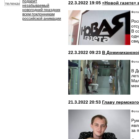
подарит
22.3.2022 19:05
«Новой газете»
незабываемый
новогодний праздник
Фото:
всем поклонникам
российской анимации
Рос
отс
В с
одн
сви
22.3.2022 09:23
В Доминиканско
Фото:
В Д
лет
Мал
мен
21.3.2022 20:53
Главу пермског
Фото:
Рук
явл
за 