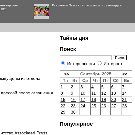
мментировал
Все школы Пекина закрыли из-за коронавируса
нте»
Тайны дня
Поиск
Интерновости
Интернет
<<
Сентябрь 2025
>>
 выпущены из отдела
Пн
Вт
Ср
Чт
Пт
Сб
Вс
1
2
3
4
5
6
7
с прессой после оглашения
8
9
10
11
12
13
14
15
16
17
18
19
20
21
22
23
24
25
26
27
28
29
30
Популярное
тство Associated Press.