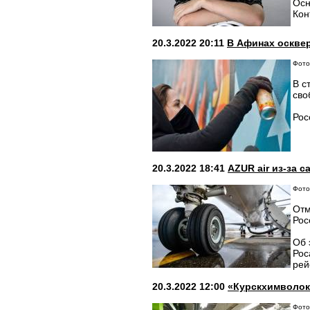
Осн
Кон
20.3.2022 20:11
В Афинах оскве
Фото:
В с
сво
Рос
20.3.2022 18:41
AZUR air из-за 
Фото
Отм
Рос
Об 
Рос
рей
20.3.2022 12:00
«Курскхимволок
Фото: