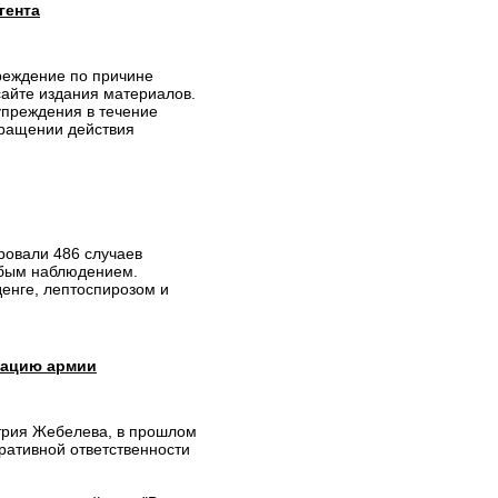
гента
реждение по причине
сайте издания материалов.
упреждения в течение
кращении действия
ровали 486 случаев
собым наблюдением.
енге, лептоспирозом и
тацию армии
трия Жебелева, в прошлом
ративной ответственности