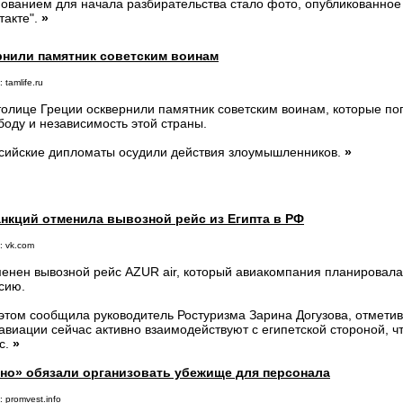
ованием для начала разбирательства стало фото, опубликованное 
такте".
»
рнили памятник советским воинам
 tamlife.ru
толице Греции осквернили памятник советским воинам, которые пог
боду и независимость этой страны.
сийские дипломаты осудили действия злоумышленников.
»
санкций отменила вывозной рейс из Египта в РФ
: vk.com
енен вывозной рейс AZUR air, который авиакомпания планировала 
сию.
этом сообщила руководитель Ростуризма Зарина Догузова, отметив
авиации сейчас активно взаимодействуют с египетской стороной, ч
с.
»
но» обязали организовать убежище для персонала
 promvest.info