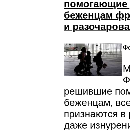
помогающие 
беженцам фр
и разочаров
Фо
М
Ф
решившие пом
беженцам, вс
признаются в 
даже изнурен