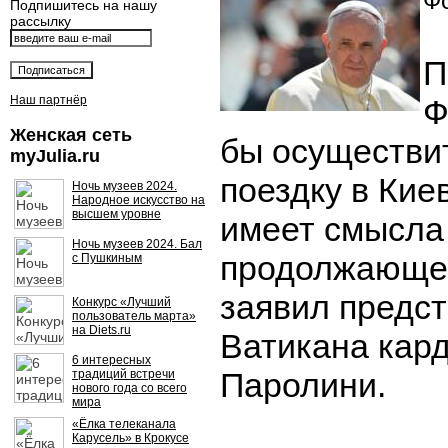
Фо
Подпишитесь на нашу
рассылку
П
Наш партнёр
Ф
Женская сеть
бы осуществи
myJulia.ru
поездку в Киев
Ночь музеев 2024.
Народное искусство на
высшем уровне
имеет смысла 
Ночь музеев 2024. Бал
продолжающег
с Пушкиным
заявил предс
Конкурс «Лучший
пользователь марта»
на Diets.ru
Ватикана кар
6 интересных
Паролини.
традиций встречи
нового года со всего
мира
«Ёлка телеканала
Карусель» в Крокусе