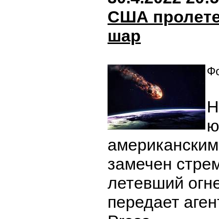
США пролете
шар
Фо
Н
ю
американским
замечен стре
летевший огн
передает аген