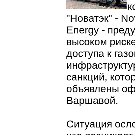
к
"Новатэк" - N
Energy - пред
высоком риск
доступа к газ
инфраструкту
санкций, кото
объявлены о
Варшавой.
Ситуация осл