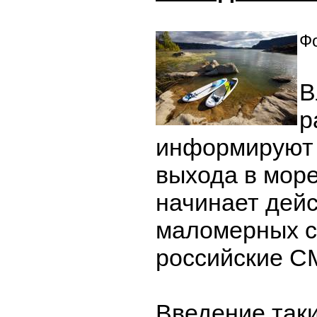
Фо
В
р
информируют 
выхода в море
начинает дейс
маломерных с
российские С
Введение так