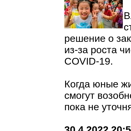
В
с
решение о за
из-за роста ч
COVID-19.
Когда юные ж
смогут возобн
пока не уточн
30.4.2022 20: