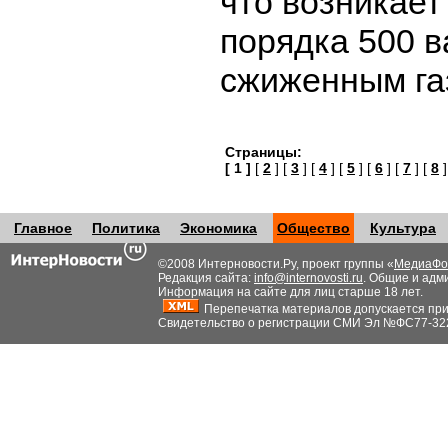
что возникает
порядка 500 в
сжиженным га
Страницы:
[ 1 ]
[
2
] [
3
] [
4
] [
5
] [
6
] [
7
] [
8
]
Главное
Политика
Экономика
Общество
Культура
©2008 Интерновости.Ру, проект группы «
МедиаФо
Редакция сайта:
info@internovosti.ru
. Общие и адм
Информация на сайте для лиц старше 18 лет.
Перепечатка материалов допускается при н
Свидетельство о регистрации СМИ Эл №ФС77-32