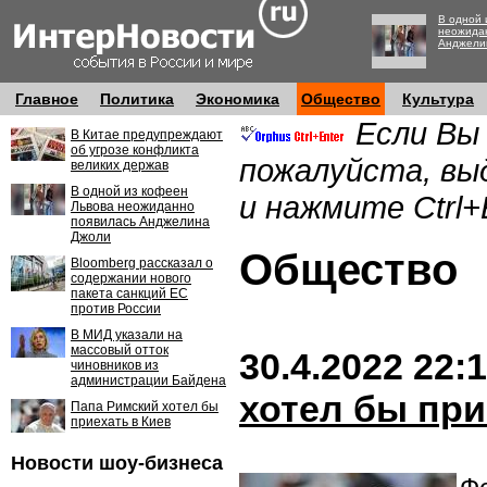
В одной 
неожида
Анджели
Главное
Политика
Экономика
Общество
Культура
Если Вы
В Китае предупреждают
об угрозе конфликта
пожалуйста, вы
великих держав
В одной из кофеен
и нажмите Ctrl+
Львова неожиданно
появилась Анджелина
Джоли
Обществ
Bloomberg рассказал о
содержании нового
пакета санкций ЕС
против России
В МИД указали на
массовый отток
30.4.2022 22:
чиновников из
администрации Байдена
хотел бы при
Папа Римский хотел бы
приехать в Киев
Новости шоу-бизнеса