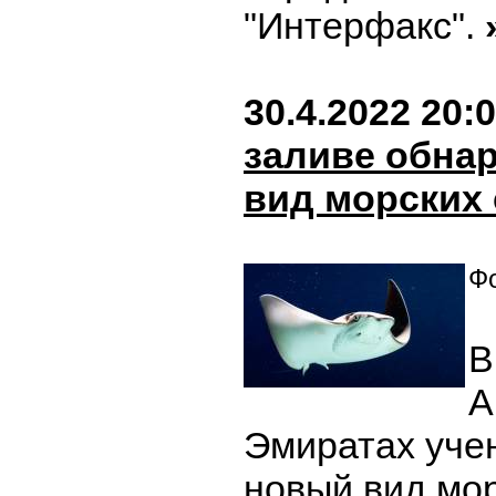
"Интерфакс".
30.4.2022 20:
заливе обна
вид морских 
Фо
В
А
Эмиратах уче
новый вид мор