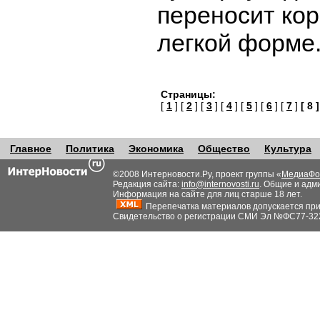
переносит кор
легкой форме
Страницы:
[
1
] [
2
] [
3
] [
4
] [
5
] [
6
] [
7
]
[ 8 ]
Главное
Политика
Экономика
Общество
Культура
©2008 Интерновости.Ру, проект группы «
МедиаФо
Редакция сайта:
info@internovosti.ru
. Общие и адм
Информация на сайте для лиц старше 18 лет.
Перепечатка материалов допускается при н
Свидетельство о регистрации СМИ Эл №ФС77-32