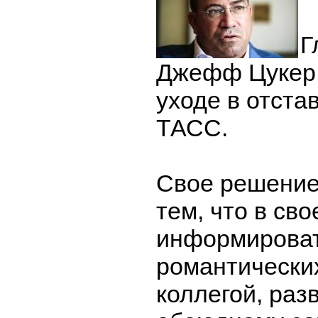
Г
Джефф Цукер 
уходе в отста
ТАСС.
Свое решение
тем, что в сво
информироват
романтически
коллегой, раз