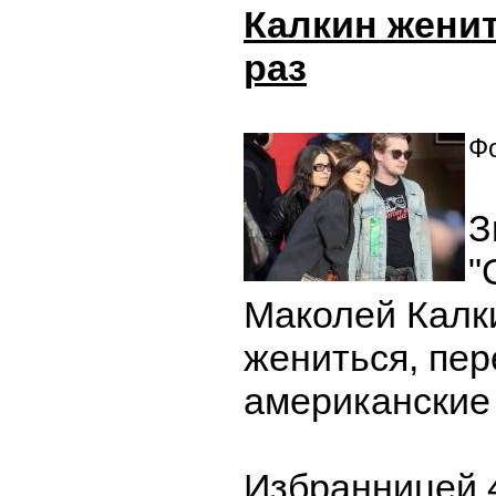
Калкин женит
раз
Фо
З
"
Маколей Калк
жениться, пе
американские
Избранницей 