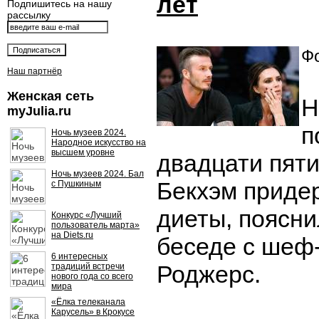
лет
Подпишитесь на нашу
рассылку
Фо
Наш партнёр
Женская сеть
Н
myJulia.ru
п
Ночь музеев 2024.
Народное искусство на
высшем уровне
двадцати пяти
Ночь музеев 2024. Бал
Бекхэм приде
с Пушкиным
диеты, поясни
Конкурс «Лучший
пользователь марта»
на Diets.ru
беседе с шеф
6 интересных
Роджерс.
традиций встречи
нового года со всего
мира
«Ёлка телеканала
Карусель» в Крокусе