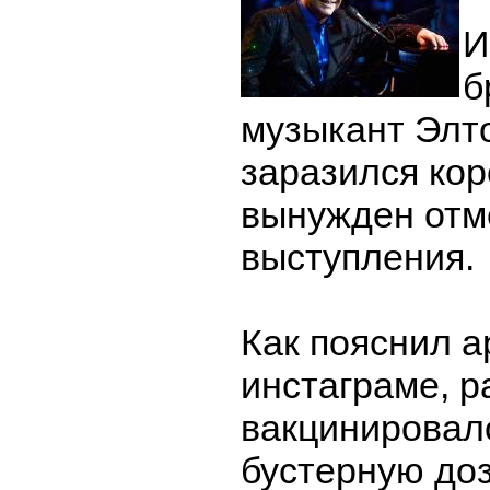
И
б
музыкант Элт
заразился ко
вынужден отм
выступления.
Как пояснил а
инстаграме, р
вакцинировал
бустерную доз