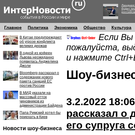
Линднер:
будет пл
российск
Главное
Политика
Экономика
Общество
Культура
Если Вы
В Китае предупреждают
об угрозе конфликта
пожалуйста, вы
великих держав
В одной из кофеен
и нажмите Ctrl+
Львова неожиданно
появилась Анджелина
Джоли
Шоу-бизн
Bloomberg рассказал о
содержании нового
пакета санкций ЕС
против России
В МИД указали на
массовый отток
3.2.2022 18:06
чиновников из
администрации Байдена
рассказал о 
Папа Римский хотел бы
приехать в Киев
его супруга 
Новости шоу-бизнеса