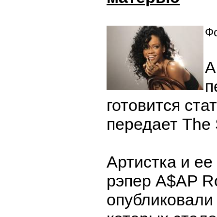
Фо
А
п
готовится ста
передает The 
Артистка и ее
рэпер A$AP Ro
опубликовали 