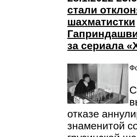
стали отклон
шахматистки
Гаприндашвили
за сериала 
Фо
С
в
отказе аннули
знаменитой со