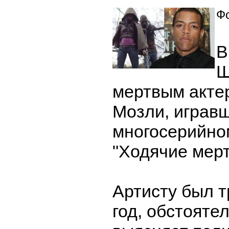
Фо
В
Ш
мертвым акте
Мозли, играв
многосерийн
"Ходячие мерт
Артисту был т
год, обстояте