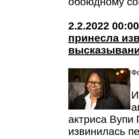
обоюдному со
2.2.2022 00:00
принесла изв
высказывани
Фо
И
а
актриса Вупи 
извинилась пе