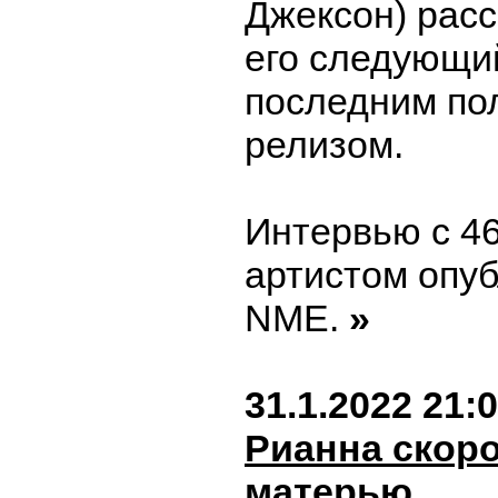
Джексон) расс
его следующи
последним п
релизом.
Интервью с 4
артистом опу
NME.
»
31.1.2022 21:
Рианна скоро
матерью