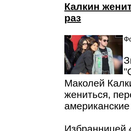
Калкин женит
раз
Фо
З
"
Маколей Калк
жениться, пе
американские
Избранницей 