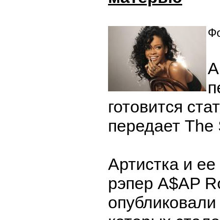
Фо
А
п
готовится ста
передает The 
Артистка и ее
рэпер A$AP Ro
опубликовали 