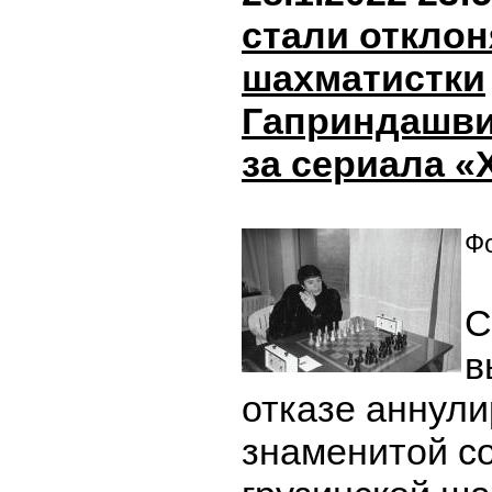
стали отклон
шахматистки
Гаприндашвили
за сериала 
Фо
С
в
отказе аннули
знаменитой со