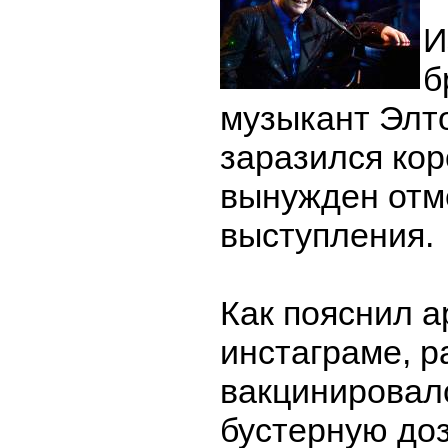
И
б
музыкант Элт
заразился ко
вынужден отм
выступления.
Как пояснил а
инстаграме, р
вакцинировал
бустерную доз