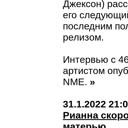
Джексон) расс
его следующи
последним п
релизом.
Интервью с 4
артистом опу
NME.
»
31.1.2022 21:
Рианна скоро
матерью