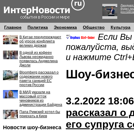
Линднер:
будет пл
российск
Главное
Политика
Экономика
Общество
Культура
Если Вы
В Китае предупреждают
об угрозе конфликта
пожалуйста, вы
великих держав
В одной из кофеен
и нажмите Ctrl+
Львова неожиданно
появилась Анджелина
Джоли
Шоу-бизн
Bloomberg рассказал о
содержании нового
пакета санкций ЕС
против России
В МИД указали на
массовый отток
3.2.2022 18:06
чиновников из
администрации Байдена
рассказал о 
Папа Римский хотел бы
приехать в Киев
его супруга 
Новости шоу-бизнеса