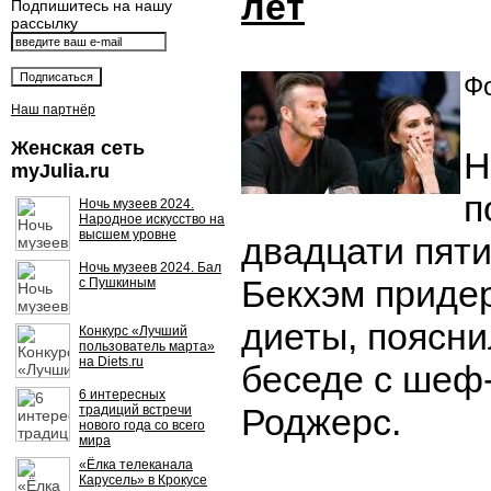
лет
Подпишитесь на нашу
рассылку
Фо
Наш партнёр
Женская сеть
Н
myJulia.ru
п
Ночь музеев 2024.
Народное искусство на
высшем уровне
двадцати пяти
Ночь музеев 2024. Бал
Бекхэм приде
с Пушкиным
диеты, поясни
Конкурс «Лучший
пользователь марта»
на Diets.ru
беседе с шеф
6 интересных
Роджерс.
традиций встречи
нового года со всего
мира
«Ёлка телеканала
Карусель» в Крокусе