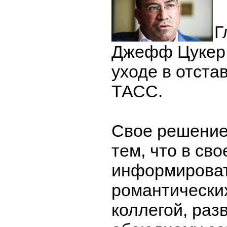
Г
Джефф Цукер 
уходе в отста
ТАСС.
Свое решение
тем, что в сво
информироват
романтически
коллегой, раз