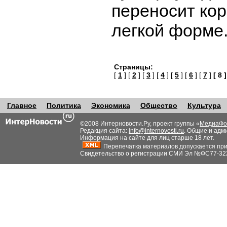
переносит кор
легкой форме
Страницы:
[
1
] [
2
] [
3
] [
4
] [
5
] [
6
] [
7
]
[ 8 ]
Главное
Политика
Экономика
Общество
Культура
©2008 Интерновости.Ру, проект группы «
МедиаФо
Редакция сайта:
info@internovosti.ru
. Общие и адм
Информация на сайте для лиц старше 18 лет.
Перепечатка материалов допускается при н
Свидетельство о регистрации СМИ Эл №ФС77-32