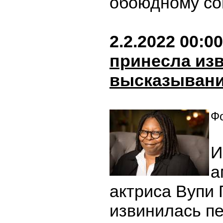
обоюдному со
2.2.2022 00:00
принесла изв
высказывани
Фо
И
а
актриса Вупи 
извинилась пе