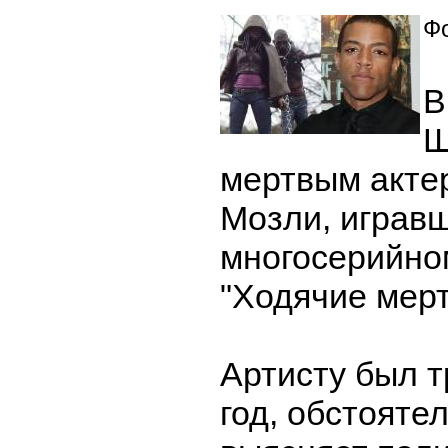
Фо
В
Ш
мертвым акте
Мозли, играв
многосерийн
"Ходячие мерт
Артисту был т
год, обстояте