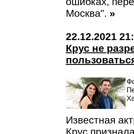
ошибках, пер
Москва".
»
22.12.2021 21
Крус не разр
пользоватьс
Фо
П
Х
Известная ак
Крус признала