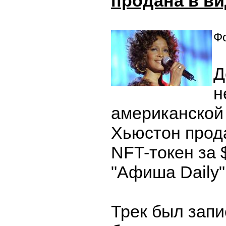
продана в ви
Фо
Д
н
американской
Хьюстон прод
NFT-токен за 
"Афиша Daily"
Трек был запи