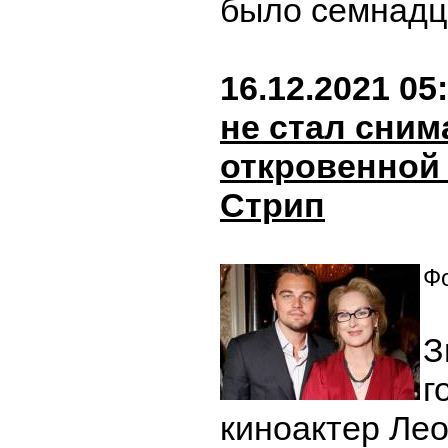
было семнадц
16.12.2021 05
не стал сним
откровенной
Стрип
Фо
З
г
киноактер Ле