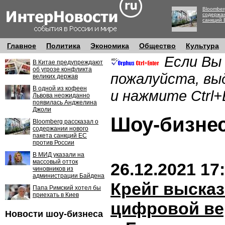
Bloomber
содержан
санкций 
Главное
Политика
Экономика
Общество
Культура
Если Вы
В Китае предупреждают
об угрозе конфликта
пожалуйста, вы
великих держав
В одной из кофеен
и нажмите Ctrl+
Львова неожиданно
появилась Анджелина
Джоли
Шоу-бизн
Bloomberg рассказал о
содержании нового
пакета санкций ЕС
против России
В МИД указали на
массовый отток
26.12.2021 17
чиновников из
администрации Байдена
Крейг высказ
Папа Римский хотел бы
приехать в Киев
цифровой в
Новости шоу-бизнеса