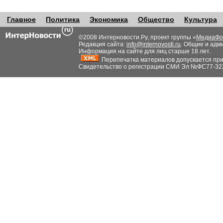
Главное
Политика
Экономика
Общество
Культура
©2008 Интерновости.Ру, проект группы «
МедиаФо
Редакция сайта:
info@internovosti.ru
. Общие и адм
Информация на сайте для лиц старше 18 лет.
Перепечатка материалов допускается при н
Свидетельство о регистрации СМИ Эл №ФС77-32