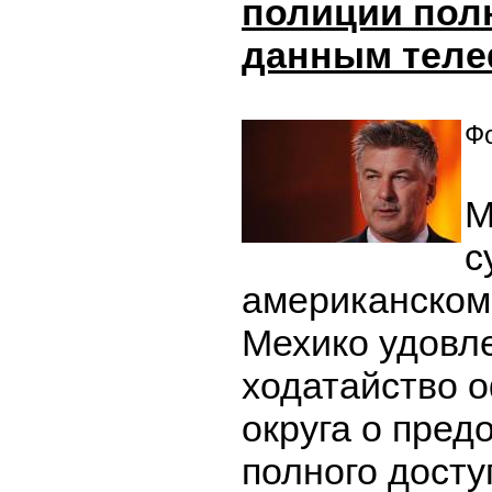
полиции пол
данным тел
Фо
М
с
американском
Мехико удовл
ходатайство 
округа о пред
полного досту