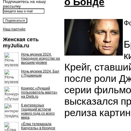
о Бонде
Подпишитесь на нашу
рассылку
Фо
Наш партнёр
Женская сеть
Б
myJulia.ru
к
Ночь музеев 2024.
Народное искусство на
высшем уровне
Крейг, ставши
Ночь музеев 2024. Бал
после роли Д
с Пушкиным
серии фильмов
Конкурс «Лучший
пользователь марта»
на Diets.ru
высказался п
6 интересных
релиза картин
традиций встречи
нового года со всего
мира
«Ёлка телеканала
Карусель» в Крокусе