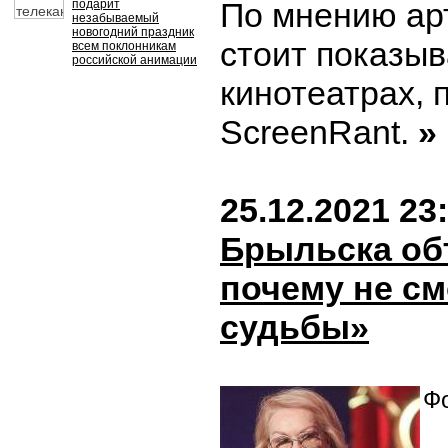
По мнению арт
подарит
незабываемый
новогодний праздник
стоит показыв
всем поклонникам
российской анимации
кинотеатрах, 
ScreenRant.
»
25.12.2021 23
Брыльска об
почему не с
судьбы»
Фо