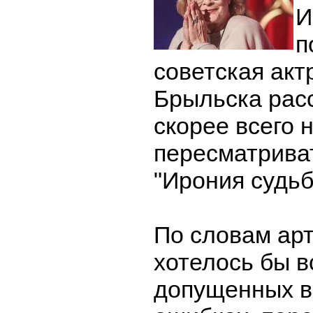
И
п
советская акт
Брыльска расс
скорее всего 
пересматрива
"Ирония судьб
По словам арт
хотелось бы в
допущенных в