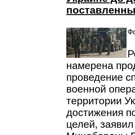
поставленны
Фо
Р
намерена про
проведение с
военной опер
территории У
достижения п
целей, заявил