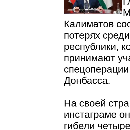
Г
М
Калиматов со
потерях среди
республики, к
принимают уч
спецоперации
Донбасса.
На своей стра
инстаграме он
гибели четыре