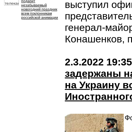
выступил оф
подарит
незабываемый
новогодний праздник
представител
всем поклонникам
российской анимации
генерал-майо
Конашенков, 
2.3.2022 19:35
задержаны н
на Украину 
Иностранног
Фо