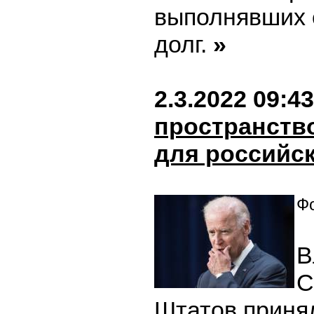
выполнявших 
долг.
»
2.3.2022 09:43
пространств
для российс
Фо
В
С
Штатов приня