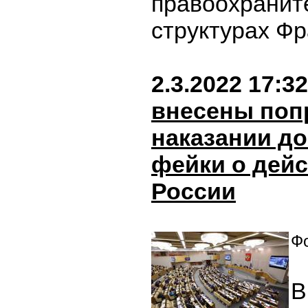
правоохранит
структурах Ф
2.3.2022 17:32
внесены поп
наказании до
фейки о дей
России
Фо
В