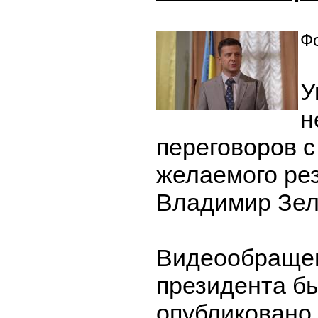
Фо
У
н
переговоров с
желаемого рез
Владимир Зел
Видеообращен
президента б
опубликовано