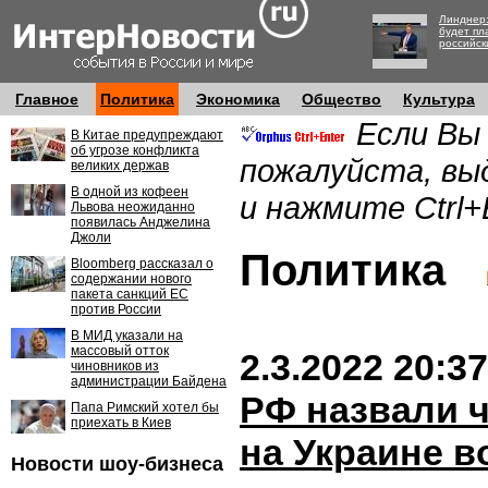
Линднер:
будет пл
российск
Главное
Политика
Экономика
Общество
Культура
Если Вы
В Китае предупреждают
об угрозе конфликта
пожалуйста, вы
великих держав
В одной из кофеен
и нажмите Ctrl+
Львова неожиданно
появилась Анджелина
Джоли
Политика
Bloomberg рассказал о
содержании нового
пакета санкций ЕС
против России
В МИД указали на
массовый отток
2.3.2022 20:37
чиновников из
администрации Байдена
РФ назвали 
Папа Римский хотел бы
приехать в Киев
на Украине 
Новости шоу-бизнеса