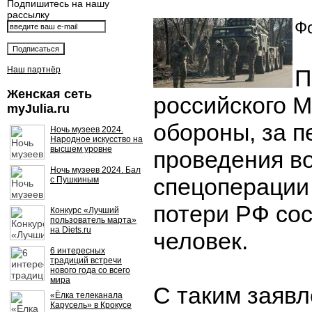
Подпишитесь на нашу
рассылку
Фо
Наш партнёр
П
Женская сеть
российского 
myJulia.ru
обороны, за п
Ночь музеев 2024.
Народное искусство на
высшем уровне
проведения в
Ночь музеев 2024. Бал
спецоперации
с Пушкиным
потери РФ со
Конкурс «Лучший
пользователь марта»
на Diets.ru
человек.
6 интересных
традиций встречи
нового года со всего
мира
С таким заявл
«Ёлка телеканала
Карусель» в Крокусе