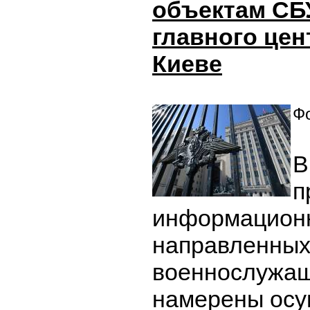
объектам СБУ
главного цен
Киеве
Фо
В
п
информационн
направленных
военнослужа
намерены осу