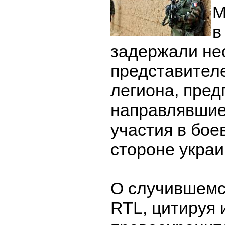
М
в
задержали не
представител
легиона, пред
направлявшие
участия в бое
стороне украи
О случившемс
RTL, цитируя 