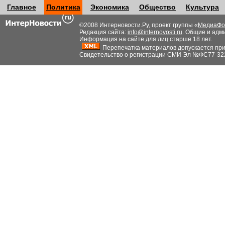
Главное
Политика
Экономика
Общество
Культура
©2008 Интерновости.Ру, проект группы «
МедиаФо
Редакция сайта:
info@internovosti.ru
. Общие и адм
Информация на сайте для лиц старше 18 лет.
Перепечатка материалов допускается при н
Свидетельство о регистрации СМИ Эл №ФС77-32