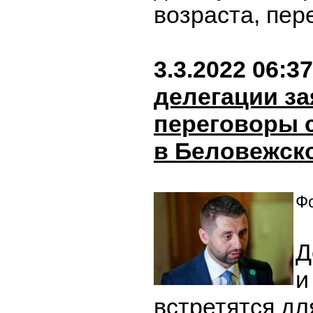
возраста, пе
3.3.2022 06:37
делегации за
переговоры 
в Беловежск
Фо
Д
и
встретятся дл