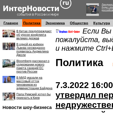
Линднер:
будет пл
российск
Главное
Политика
Экономика
Общество
Культура
Если Вы
В Китае предупреждают
об угрозе конфликта
пожалуйста, вы
великих держав
В одной из кофеен
и нажмите Ctrl+
Львова неожиданно
появилась Анджелина
Джоли
Политика
Bloomberg рассказал о
содержании нового
пакета санкций ЕС
против России
В МИД указали на
массовый отток
7.3.2022 16:00
чиновников из
администрации Байдена
утвердил пе
Папа Римский хотел бы
приехать в Киев
недружестве
Новости шоу-бизнеса