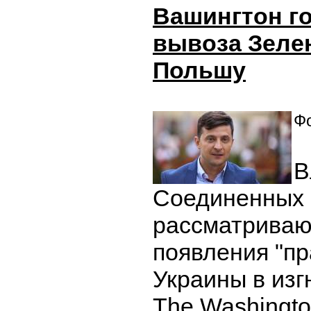
Вашингтон г
вывоза Зелен
Польшу
Фо
В
Соединенных
рассматриваю
появления "п
Украины в изг
The Washingto