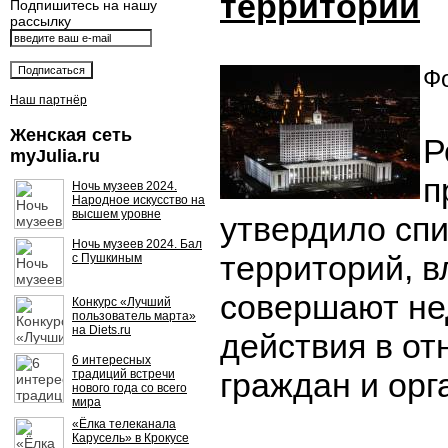
территорий
Подпишитесь на нашу
рассылку
Фо
Наш партнёр
Женская сеть
Р
myJulia.ru
п
Ночь музеев 2024.
Народное искусство на
высшем уровне
утвердило спи
Ночь музеев 2024. Бал
территорий, в
с Пушкиным
совершают не
Конкурс «Лучший
пользователь марта»
на Diets.ru
действия в от
6 интересных
граждан и орг
традиций встречи
нового года со всего
мира
«Ёлка телеканала
Карусель» в Крокусе