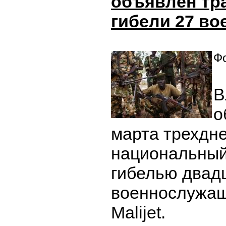
объявлен тр
гибели 27 в
Фо
В
о
марта трехдн
национальный 
гибелью двад
военнослужащ
Malijet.