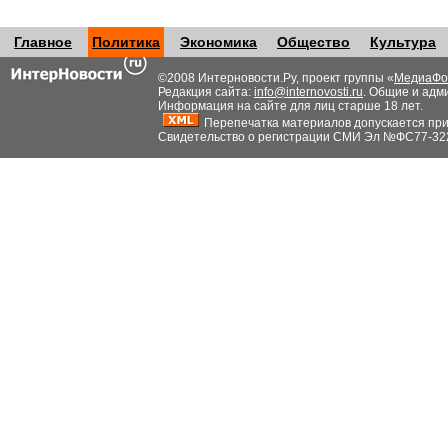
Главное
Политика
Экономика
Общество
Культура
©2008 Интерновости.Ру, проект группы «
МедиаФо
Редакция сайта:
info@internovosti.ru
. Общие и адм
Информация на сайте для лиц старше 18 лет.
Перепечатка материалов допускается при н
Свидетельство о регистрации СМИ Эл №ФС77-32