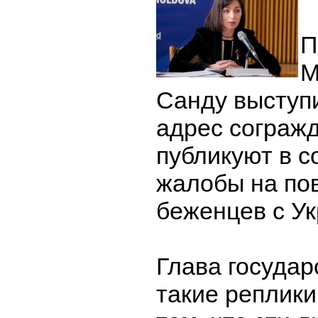
П
М
Санду выступи
адрес согражд
публикуют в с
жалобы на по
беженцев с У
Глава государ
такие реплики