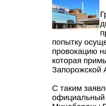
Г
д
п
попытку осущ
провокацию н
которая примы
Запорожской 
С таким заяв
официальный 