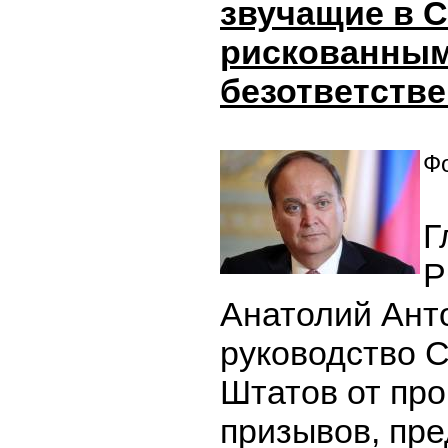
звучащие в 
рискованным
безответств
Фо
Г
Р
Анатолий Ант
руководство 
Штатов от пр
призывов, пр