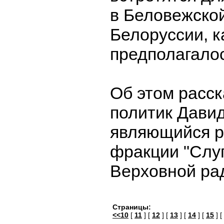
в Беловежско
Белоруссии, к
предполагалос
Об этом расск
политик Дави
являющийся р
фракции "Слуг
Верховной ра
Страницы:
<<10
[
11
] [
12
] [
13
] [
14
] [
15
] [