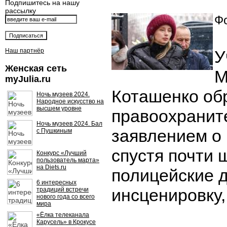
Подпишитесь на нашу
рассылку
Фо
Наш партнёр
У
Женская сеть
М
myJulia.ru
Коташенко об
Ночь музеев 2024.
Народное искусство на
высшем уровне
правоохранит
Ночь музеев 2024. Бал
заявлением о
с Пушкиным
спустя почти 
Конкурс «Лучший
пользователь марта»
на Diets.ru
полицейские 
6 интересных
инсценировку,
традиций встречи
нового года со всего
мира
«Ёлка телеканала
Карусель» в Крокусе