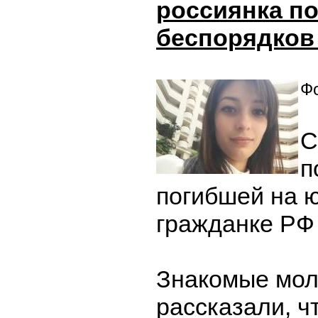
россиянка по
беспорядков 
Фо
С
п
погибшей на ю
гражданке РФ
Знакомые мо
рассказали, ч