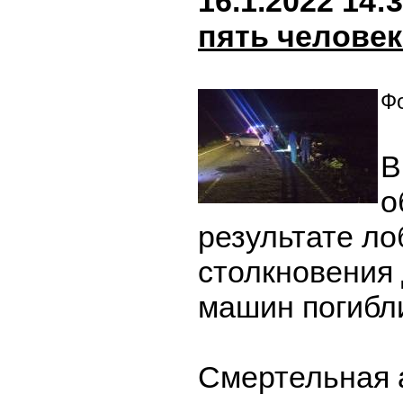
16.1.2022 14:
пять человек
Фо
В
о
результате ло
столкновения 
машин погибли
Смертельная 