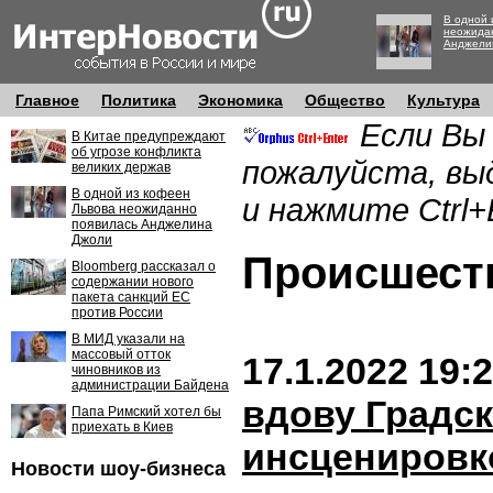
В одной 
неожида
Анджели
Главное
Политика
Экономика
Общество
Культура
Если Вы
В Китае предупреждают
об угрозе конфликта
пожалуйста, вы
великих держав
В одной из кофеен
и нажмите Ctrl+
Львова неожиданно
появилась Анджелина
Джоли
Происшес
Bloomberg рассказал о
содержании нового
пакета санкций ЕС
против России
В МИД указали на
массовый отток
17.1.2022 19:
чиновников из
администрации Байдена
вдову Градск
Папа Римский хотел бы
приехать в Киев
инсценировк
Новости шоу-бизнеса