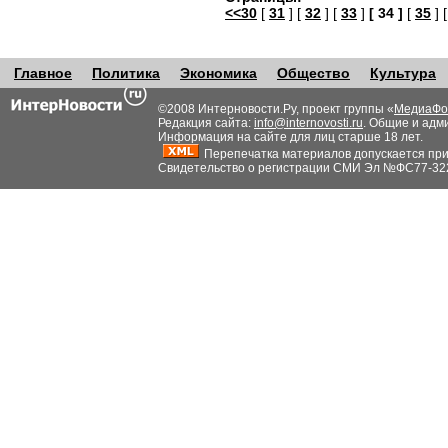
<<30
[
31
] [
32
] [
33
]
[ 34 ]
[
35
] 
Главное
Политика
Экономика
Общество
Культура
©2008 Интерновости.Ру, проект группы «
МедиаФо
Редакция сайта:
info@internovosti.ru
. Общие и адм
Информация на сайте для лиц старше 18 лет.
Перепечатка материалов допускается при н
Свидетельство о регистрации СМИ Эл №ФС77-32