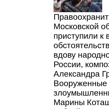
Правоохранит
Московской о
приступили к
обстоятельст
вдову народно
России, компо
Александра Гр
Вооруженные
злоумышленни
Марины Коташ