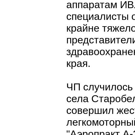
аппаратам ИВЛ
специалисты 
крайне тяжело
представител
здравоохране
края.
ЧП случилось 
села Старобел
совершил жес
легкомоторны
"Аэропракт А-