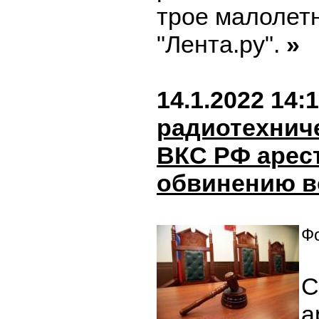
трое малолетн
"Лента.ру".
»
14.1.2022 14:
радиотехнич
ВКС РФ арес
обвинению в
Фо
С
а