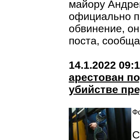
майору Андре
официально п
обвинение, он
поста, сообщ
14.1.2022 09:
арестован п
убийстве пр
Фо
С