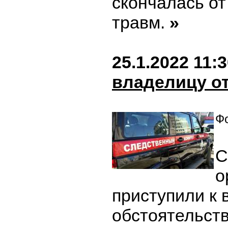
скончалась о
травм.
»
25.1.2022 11:
владелицу о
Фо
С
о
приступили к 
обстоятельств