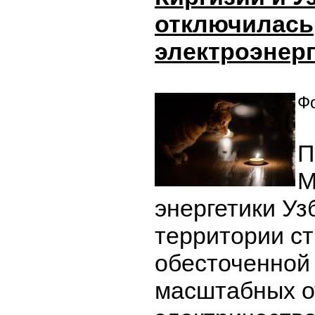
отключилась
электроэнер
Фо
П
М
энергетики Уз
территории ст
обесточенной
масштабных о