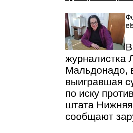
Фо
el
В
журналистка 
Мальдонадо, 
выигравшая с
по иску проти
штата Нижняя
сообщают за