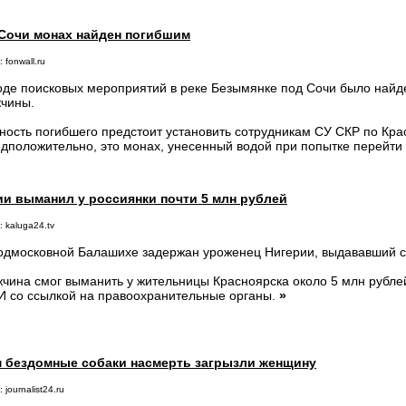
Сочи монах найден погибшим
 fonwall.ru
оде поисковых мероприятий в реке Безымянке под Сочи было найд
чины.
ность погибшего предстоит установить сотрудникам СУ СКР по Кра
дположительно, это монах, унесенный водой при попытке перейти 
и выманил у россиянки почти 5 млн рублей
 kaluga24.tv
одмосковной Балашихе задержан уроженец Нигерии, выдававший се
чина смог выманить у жительницы Красноярска около 5 млн рубле
 со ссылкой на правоохранительные органы.
»
 бездомные собаки насмерть загрызли женщину
 journalist24.ru