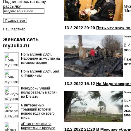
Подпишитесь на нашу
рассылку
Муж
"Ин
13.2.2022 20:20
Пять человек п
Наш партнёр
Фото:
Женская сеть
myJulia.ru
В И
рос
Ночь музеев 2024.
Народное искусство на
Ран
высшем уровне
дет
Ночь музеев 2024. Бал
с Пушкиным
13.2.2022 15:12
На Мадагаскаре 
Конкурс «Лучший
пользователь марта»
Фото:
на Diets.ru
Чис
6 интересных
чел
традиций встречи
ока
нового года со всего
вла
мира
«Ёлка телеканала
Карусель» в Крокусе
12.2.2022 21:20
В Мексике убил