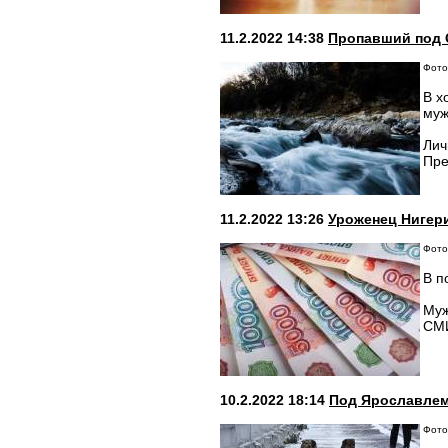
11.2.2022 14:38
Пропавший под 
Фото:
В х
муж
Лич
Пре
11.2.2022 13:26
Уроженец Нигери
Фото:
В п
Муж
СМИ
10.2.2022 18:14
Под Ярославлем
Фото: