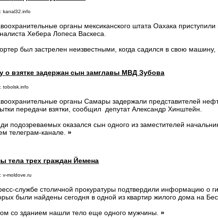
 kanal32.info
воохранительные органы мексиканского штата Оахака приступили 
налиста Хебера Лопеса Васкеса.
ортер был застрелен неизвестными, когда садился в свою машину
у о взятке задержан сын замглавы МВД Зубова
 tobolsk.info
воохранительные органы Самары задержали представителей неф
ытки передачи взятки, сообщил депутат Александр Хинштейн.
ди подозреваемых оказался сын одного из заместителей начальни
ем телеграм-канале.
»
ы тела трех граждан Йемена
 v-moldove.ru
ресс-службе столичной прокуратуры подтвердили информацию о гиб
орых были найдены сегодня в одной из квартир жилого дома на Бе
ом со зданием нашли тело еще одного мужчины.
»