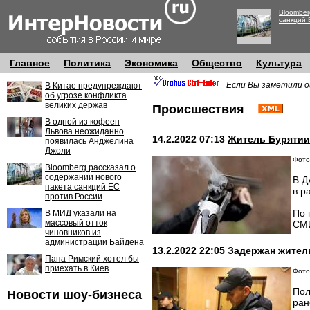
Bloomber
санкций 
Главное
Политика
Экономика
Общество
Культура
Если Вы заметили о
В Китае предупреждают
об угрозе конфликта
великих держав
Происшествия
В одной из кофеен
Львова неожиданно
14.2.2022 07:13
Житель Бурятии
появилась Анджелина
Джоли
Фото
Bloomberg рассказал о
содержании нового
В Д
пакета санкций ЕС
в р
против России
По 
В МИД указали на
массовый отток
СМ
чиновников из
администрации Байдена
13.2.2022 22:05
Задержан жител
Папа Римский хотел бы
приехать в Киев
Фото:
Пол
Новости шоу-бизнеса
ран