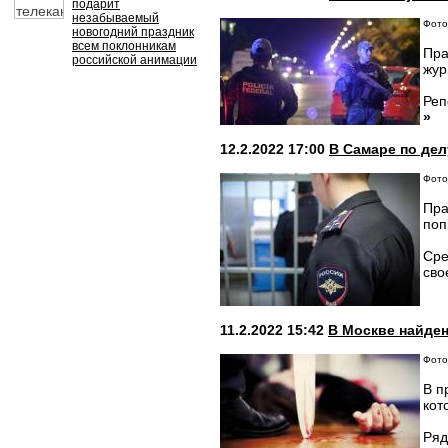
подарит
незабываемый
Фото:
новогодний праздник
всем поклонникам
Пра
российской анимации
жур
Реп
»
12.2.2022 17:00
В Самаре по дел
Фото:
Пра
поп
Сре
сво
11.2.2022 15:42
В Москве найден
Фото:
В п
кот
Ряд