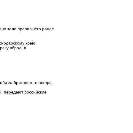
ено тело пропавшего ранее
снодарскому краю.
реку вброд.
»
бя за британского актера.
й, передают российские