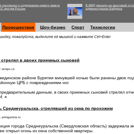
g рассказал о содержании нового пакета
В МИД указали на массовый отто
ЕС против России
администрации Байдена
Происшествия
Шоу-бизнес
Спорт
Технологии
шибку, пожалуйста, выделите её мышкой и нажмите Ctrl+Enter
 стрелял в двоих приемных сыновей
: tempo.co
жидинском районе Бурятии минувшей ночью были ранены двое под
айонную ЦРБ с повреждениями ног.
предварительным данным, в своих приемных сыновей стрелял отч
И.
»
ь Среднеуральска, стрелявший из окна по прохожим
 primgazeta.ru
иция города Среднеуральска (Свердловская область) задержала м
ее открыл огонь из окна собственной квартиры.