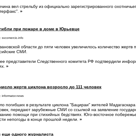
чина вел стрельбу из официально зарегистрированного охотничьег
терфакс".
»
огибли при пожаре в доме в Юрьевце
 svcomercio.info
вановской области до пяти человек увеличилось количество жертв
сийские СМИ.
ее представители Следственного комитета РФ подтвердили инфор
ях.
»
число жертв циклона возросло до 111 человек
 informator.news
ло погибших в результате циклона "Бацираи" жителей Мадагаскара
овек, передают зарубежные СМИ со ссылкой на заявление государ
занию помощи при стихийных бедствиях. Юго-восточное побережье
сти непогоды в конце прошлой недели.
»
и еще одного журналиста