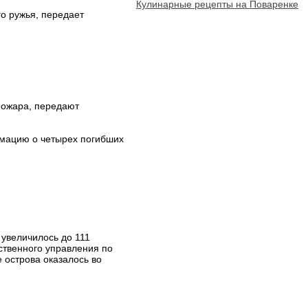
Кулинарные рецепты на Поваренке
о ружья, передает
 пожара, передают
мацию о четырех погибших
 увеличилось до 111
ственного управления по
 острова оказалось во