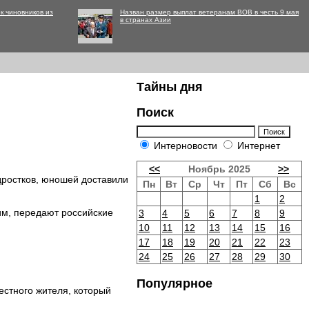
к чиновников из
Назван размер выплат ветеранам ВОВ в честь 9 мая
в странах Азии
Тайны дня
Поиск
Интерновости
Интернет
<<
Ноябрь 2025
>>
ростков, юношей доставили
Пн
Вт
Ср
Чт
Пт
Сб
Вс
1
2
им, передают российские
3
4
5
6
7
8
9
10
11
12
13
14
15
16
17
18
19
20
21
22
23
24
25
26
27
28
29
30
Популярное
естного жителя, который