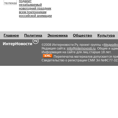
подарит
незабываемый
новогодний праздник
всем поклонникам
российской анимации
Главное
Политика
Экономика
Общество
Культура
©2008 Интерновости.Ру, проект группы «
МедиаФо
Редакция сайта:
info@internovosti.ru
. Общие и адм
Информация на сайте для лиц старше 18 лет.
Перепечатка материалов допускается при н
Свидетельство о регистрации СМИ Эл №ФС77-32