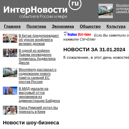
Bloomber
содержан
санкций 
Главное
Политика
Экономика
Общество
Культура
Если Вы заметили о
В Китае предупреждают
нажмите Ctrl+Enter
об угрозе конфликта
великих держав
НОВОСТИ ЗА 31.01.2024
В одной из кофеен
Львова неожиданно
К сожалению, в этот день новосте
появилась Анджелина
Джоли
Bloomberg рассказал о
содержании нового
пакета санкций ЕС
против России
В МИД указали на
массовый отток
чиновников из
администрации Байдена
Папа Римский хотел бы
приехать в Киев
Новости шоу-бизнеса