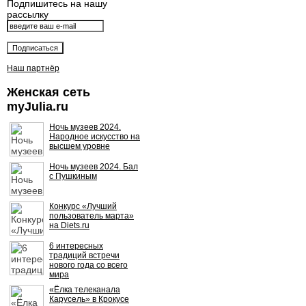
Подпишитесь на нашу
рассылку
Наш партнёр
Женская сеть
myJulia.ru
Ночь музеев 2024.
Народное искусство на
высшем уровне
Ночь музеев 2024. Бал
с Пушкиным
Конкурс «Лучший
пользователь марта»
на Diets.ru
6 интересных
традиций встречи
нового года со всего
мира
«Ёлка телеканала
Карусель» в Крокусе