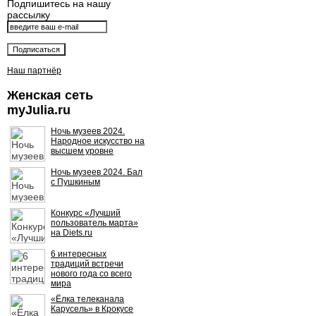
Подпишитесь на нашу
рассылку
Наш партнёр
Женская сеть
myJulia.ru
Ночь музеев 2024.
Народное искусство на
высшем уровне
Ночь музеев 2024. Бал
с Пушкиным
Конкурс «Лучший
пользователь марта»
на Diets.ru
6 интересных
традиций встречи
нового года со всего
мира
«Ёлка телеканала
Карусель» в Крокусе