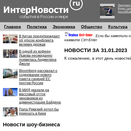
Линднер:
будет пл
российск
Главное
Политика
Экономика
Общество
Культура
Если Вы заметили о
В Китае предупреждают
нажмите Ctrl+Enter
об угрозе конфликта
великих держав
НОВОСТИ ЗА 31.01.2023
В одной из кофеен
Львова неожиданно
К сожалению, в этот день новосте
появилась Анджелина
Джоли
Bloomberg рассказал о
содержании нового
пакета санкций ЕС
против России
В МИД указали на
массовый отток
чиновников из
администрации Байдена
Папа Римский хотел бы
приехать в Киев
Новости шоу-бизнеса