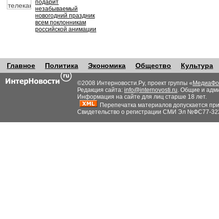
подарит
незабываемый
новогодний праздник
всем поклонникам
российской анимации
Главное
Политика
Экономика
Общество
Культура
©2008 Интерновости.Ру, проект группы «
МедиаФо
Редакция сайта:
info@internovosti.ru
. Общие и адм
Информация на сайте для лиц старше 18 лет.
Перепечатка материалов допускается при н
Свидетельство о регистрации СМИ Эл №ФС77-32