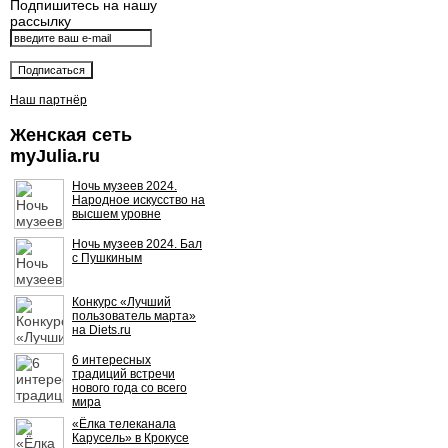
Подпишитесь на нашу
рассылку
Наш партнёр
Женская сеть
myJulia.ru
Ночь музеев 2024.
Народное искусство на
высшем уровне
Ночь музеев 2024. Бал
с Пушкиным
Конкурс «Лучший
пользователь марта»
на Diets.ru
6 интересных
традиций встречи
нового года со всего
мира
«Ёлка телеканала
Карусель» в Крокусе