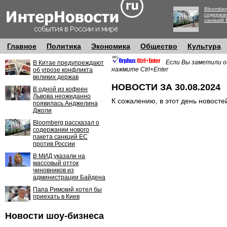
Bloomber
содержан
санкций 
Главное
Политика
Экономика
Общество
Культура
Если Вы заметили о
В Китае предупреждают
нажмите Ctrl+Enter
об угрозе конфликта
великих держав
НОВОСТИ ЗА 30.08.2024
В одной из кофеен
Львова неожиданно
К сожалению, в этот день новосте
появилась Анджелина
Джоли
Bloomberg рассказал о
содержании нового
пакета санкций ЕС
против России
В МИД указали на
массовый отток
чиновников из
администрации Байдена
Папа Римский хотел бы
приехать в Киев
Новости шоу-бизнеса