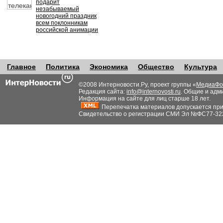
подарит
незабываемый
новогодний праздник
всем поклонникам
российской анимации
Главное
Политика
Экономика
Общество
Культура
©2008 Интерновости.Ру, проект группы «
МедиаФо
Редакция сайта:
info@internovosti.ru
. Общие и адм
Информация на сайте для лиц старше 18 лет.
Перепечатка материалов допускается при н
Свидетельство о регистрации СМИ Эл №ФС77-32