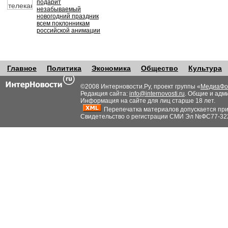
подарит
незабываемый
новогодний праздник
всем поклонникам
российской анимации
Главное
Политика
Экономика
Общество
Культура
©2008 Интерновости.Ру, проект группы «
МедиаФо
Редакция сайта:
info@internovosti.ru
. Общие и адм
Информация на сайте для лиц старше 18 лет.
Перепечатка материалов допускается при н
Свидетельство о регистрации СМИ Эл №ФС77-32