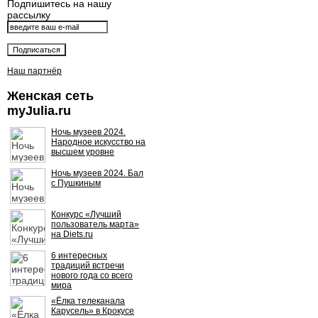
Подпишитесь на нашу
рассылку
Наш партнёр
Женская сеть
myJulia.ru
Ночь музеев 2024.
Народное искусство на
высшем уровне
Ночь музеев 2024. Бал
с Пушкиным
Конкурс «Лучший
пользователь марта»
на Diets.ru
6 интересных
традиций встречи
нового года со всего
мира
«Ёлка телеканала
Карусель» в Крокусе