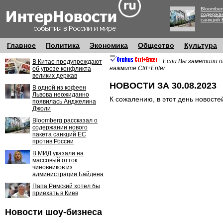
Bloomber
содержан
санкций 
Главное
Политика
Экономика
Общество
Культура
Если Вы заметили о
В Китае предупреждают
нажмите Ctrl+Enter
об угрозе конфликта
великих держав
НОВОСТИ ЗА 30.08.2023
В одной из кофеен
Львова неожиданно
К сожалению, в этот день новосте
появилась Анджелина
Джоли
Bloomberg рассказал о
содержании нового
пакета санкций ЕС
против России
В МИД указали на
массовый отток
чиновников из
администрации Байдена
Папа Римский хотел бы
приехать в Киев
Новости шоу-бизнеса