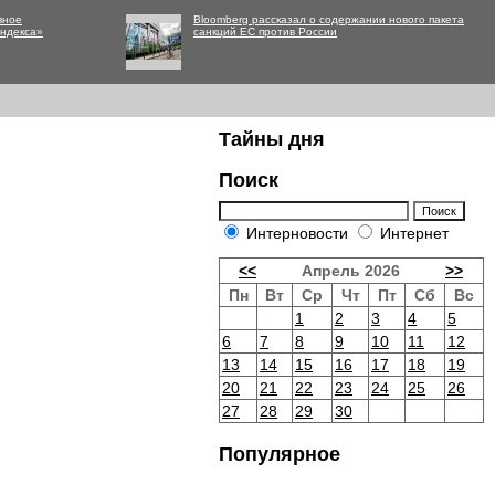
вное
Bloomberg рассказал о содержании нового пакета
Яндекса»
санкций ЕС против России
Тайны дня
Поиск
Интерновости
Интернет
<<
Апрель 2026
>>
Пн
Вт
Ср
Чт
Пт
Сб
Вс
1
2
3
4
5
6
7
8
9
10
11
12
13
14
15
16
17
18
19
20
21
22
23
24
25
26
27
28
29
30
Популярное