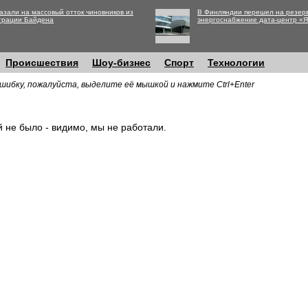
азали на массовый отток чиновников из
В Финляндии перешел на резер
трации Байдена
энергоснабжение дата-центр «
Происшествия
Шоу-бизнес
Спорт
Технологии
шибку, пожалуйста, выделите её мышкой и нажмите Ctrl+Enter
й не было - видимо, мы не работали.