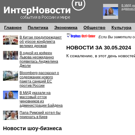
В МИД ук
админис
Главное
Политика
Экономика
Общество
Культура
Если Вы заметили о
В Китае предупреждают
об угрозе конфликта
великих держав
НОВОСТИ ЗА 30.05.2024
В одной из кофеен
К сожалению, в этот день новосте
Львова неожиданно
появилась Анджелина
Джоли
Bloomberg рассказал о
содержании нового
пакета санкций ЕС
против России
В МИД указали на
массовый отток
чиновников из
администрации Байдена
Папа Римский хотел бы
приехать в Киев
Новости шоу-бизнеса