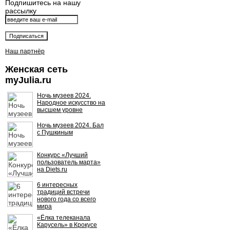
Подпишитесь на нашу
рассылку
Наш партнёр
Женская сеть
myJulia.ru
Ночь музеев 2024.
Народное искусство на
высшем уровне
Ночь музеев 2024. Бал
с Пушкиным
Конкурс «Лучший
пользователь марта»
на Diets.ru
6 интересных
традиций встречи
нового года со всего
мира
«Ёлка телеканала
Карусель» в Крокусе