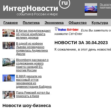
По штату
разруши
Главное
Политика
Экономика
Общество
Культура
Если Вы заметили о
В Китае предупреждают
нажмите Ctrl+Enter
об угрозе конфликта
великих держав
НОВОСТИ ЗА 30.04.2023
В одной из кофеен
Львова неожиданно
К сожалению, в этот день новосте
появилась Анджелина
Джоли
Bloomberg рассказал о
содержании нового
пакета санкций ЕС
против России
В МИД указали на
массовый отток
чиновников из
администрации Байдена
Папа Римский хотел бы
приехать в Киев
Новости шоу-бизнеса