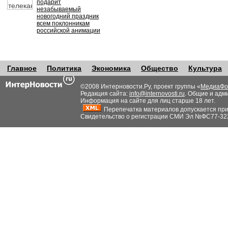
подарит
незабываемый
новогодний праздник
всем поклонникам
российской анимации
Главное
Политика
Экономика
Общество
Культура
©2008 Интерновости.Ру, проект группы «
МедиаФо
Редакция сайта:
info@internovosti.ru
. Общие и адм
Информация на сайте для лиц старше 18 лет.
Перепечатка материалов допускается при н
Свидетельство о регистрации СМИ Эл №ФС77-32