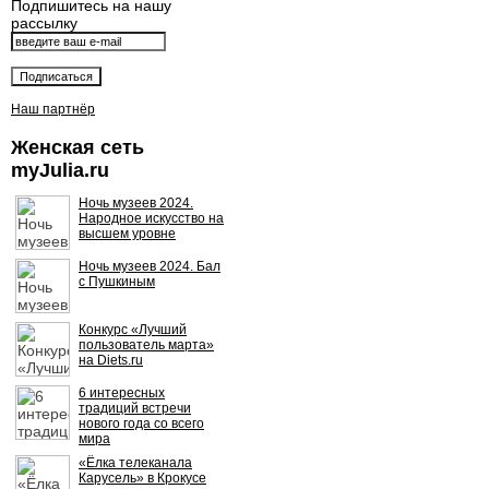
Подпишитесь на нашу
рассылку
Наш партнёр
Женская сеть
myJulia.ru
Ночь музеев 2024.
Народное искусство на
высшем уровне
Ночь музеев 2024. Бал
с Пушкиным
Конкурс «Лучший
пользователь марта»
на Diets.ru
6 интересных
традиций встречи
нового года со всего
мира
«Ёлка телеканала
Карусель» в Крокусе