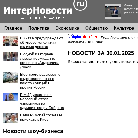
Линднер:
будет пл
российск
Главное
Политика
Экономика
Общество
Культура
Если Вы заметили о
В Китае предупреждают
нажмите Ctrl+Enter
об угрозе конфликта
великих держав
НОВОСТИ ЗА 30.01.2025
В одной из кофеен
Львова неожиданно
К сожалению, в этот день новосте
появилась Анджелина
Джоли
Bloomberg рассказал о
содержании нового
пакета санкций ЕС
против России
В МИД указали на
массовый отток
чиновников из
администрации Байдена
Папа Римский хотел бы
приехать в Киев
Новости шоу-бизнеса