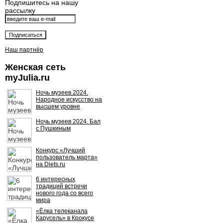
Подпишитесь на нашу
рассылку
Наш партнёр
Женская сеть
myJulia.ru
Ночь музеев 2024.
Народное искусство на
высшем уровне
Ночь музеев 2024. Бал
с Пушкиным
Конкурс «Лучший
пользователь марта»
на Diets.ru
6 интересных
традиций встречи
нового года со всего
мира
«Ёлка телеканала
Карусель» в Крокусе