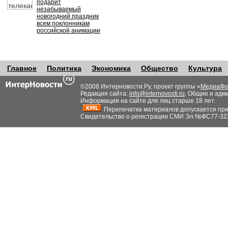
подарит
незабываемый
новогодний праздник
всем поклонникам
российской анимации
Главное
Политика
Экономика
Общество
Культура
©2008 Интерновости.Ру, проект группы «
МедиаФо
Редакция сайта:
info@internovosti.ru
. Общие и адм
Информация на сайте для лиц старше 18 лет.
Перепечатка материалов допускается при н
Свидетельство о регистрации СМИ Эл №ФС77-32