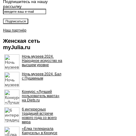
Подпишитесь на нашу
рассылку
Наш партнёр
Женская сеть
myJulia.ru
Ночь музеев 2024.
Народное искусство на
высшем уровне
Ночь музеев 2024. Бал
с Пушкиным
Конкурс «Лучший
пользователь марта»
на Diets.ru
6 интересных
традиций встречи
нового года со всего
мира
«Ёлка телеканала
Карусель» в Крокусе