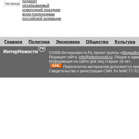
подарит
незабываемый
новогодний праздник
всем поклонникам
российской анимации
Главное
Политика
Экономика
Общество
Культура
©2008 Интерновости.Ру, проект группы «
МедиаФо
Редакция сайта:
info@internovosti.ru
. Общие и адм
Информация на сайте для лиц старше 18 лет.
Перепечатка материалов допускается при н
Свидетельство о регистрации СМИ Эл №ФС77-32