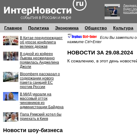
Линднер:
будет пл
российск
Главное
Политика
Экономика
Общество
Культура
Если Вы заметили о
В Китае предупреждают
нажмите Ctrl+Enter
об угрозе конфликта
великих держав
НОВОСТИ ЗА 29.08.2024
В одной из кофеен
Львова неожиданно
К сожалению, в этот день новосте
появилась Анджелина
Джоли
Bloomberg рассказал о
содержании нового
пакета санкций ЕС
против России
В МИД указали на
массовый отток
чиновников из
администрации Байдена
Папа Римский хотел бы
приехать в Киев
Новости шоу-бизнеса