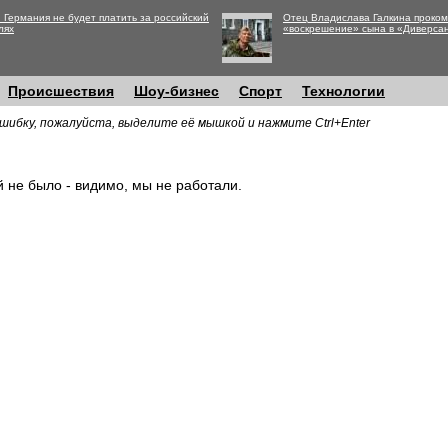
 Германия не будет платить за российский
Отец Владислава Галкина проко
лях
«воскрешение» сына в «Диверса
Происшествия
Шоу-бизнес
Спорт
Технологии
шибку, пожалуйста, выделите её мышкой и нажмите Ctrl+Enter
й не было - видимо, мы не работали.