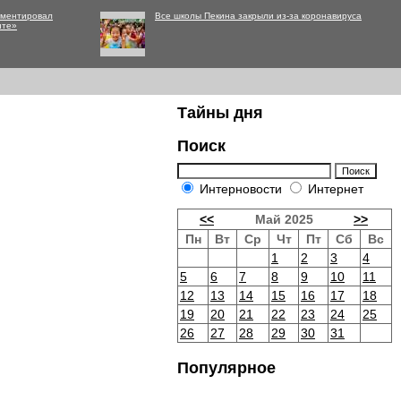
мментировал
Все школы Пекина закрыли из-за коронавируса
нте»
Тайны дня
Поиск
Интерновости
Интернет
<<
Май 2025
>>
Пн
Вт
Ср
Чт
Пт
Сб
Вс
1
2
3
4
5
6
7
8
9
10
11
12
13
14
15
16
17
18
19
20
21
22
23
24
25
26
27
28
29
30
31
Популярное