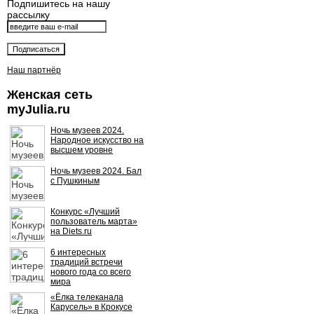
Подпишитесь на нашу
рассылку
Наш партнёр
Женская сеть
myJulia.ru
Ночь музеев 2024.
Народное искусство на
высшем уровне
Ночь музеев 2024. Бал
с Пушкиным
Конкурс «Лучший
пользователь марта»
на Diets.ru
6 интересных
традиций встречи
нового года со всего
мира
«Ёлка телеканала
Карусель» в Крокусе