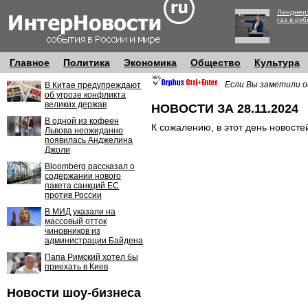
Линднер:
газ в руб
Главное
Политика
Экономика
Общество
Культура
Если Вы заметили о
В Китае предупреждают
об угрозе конфликта
великих держав
НОВОСТИ ЗА 28.11.2024
В одной из кофеен
К сожалению, в этот день новосте
Львова неожиданно
появилась Анджелина
Джоли
Bloomberg рассказал о
содержании нового
пакета санкций ЕС
против России
В МИД указали на
массовый отток
чиновников из
администрации Байдена
Папа Римский хотел бы
приехать в Киев
Новости шоу-бизнеса