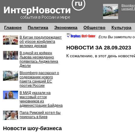
Bloomber
санкций 
Главное
Политика
Экономика
Общество
Культура
Если Вы заметили о
В Китае предупреждают
об угрозе конфликта
великих держав
НОВОСТИ ЗА 28.09.2023
В одной из кофеен
К сожалению, в этот день новосте
Львова неожиданно
появилась Анджелина
Джоли
Bloomberg рассказал о
содержании нового
пакета санкций ЕС
против России
В МИД указали на
массовый отток
чиновников из
администрации Байдена
Папа Римский хотел бы
приехать в Киев
Новости шоу-бизнеса