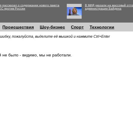
g рассказал о содержании нового пакета
В МИД указали на массовый отто
ЕС против России
администрации Байдена
Происшествия
Шоу-бизнес
Спорт
Технологии
шибку, пожалуйста, выделите её мышкой и нажмите Ctrl+Enter
й не было - видимо, мы не работали.