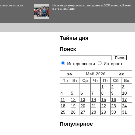
к чиновников из
Назван размер выплат ветеранам ВОВ в честь 9 мая
в странах Азии
Тайны дня
Поиск
Интерновости
Интернет
<<
Май 2026
>>
Пн
Вт
Ср
Чт
Пт
Сб
Вс
1
2
3
4
5
6
7
8
9
10
11
12
13
14
15
16
17
18
19
20
21
22
23
24
25
26
27
28
29
30
31
Популярное